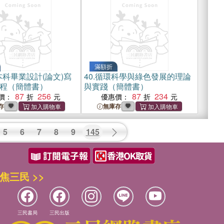
滿額折
科畢業設計(論文)寫
40.
循環科學與綠色發展的理論
程（簡體書）
與實踐（簡體書）
87
256
87
234
價：
優惠價：
存
無庫存
5
6
7
8
9
145
焦三民 >>
三民書局
三民出版