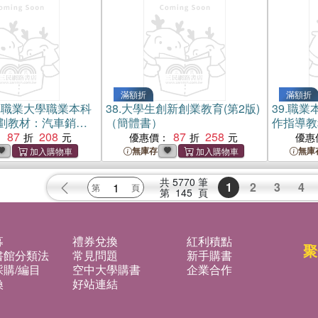
滿額折
滿額折
車職業大學職業本科
38.
大學生創新創業教育(第2版)
39.
職業本
劃教材：汽車銷售
（簡體書）
作指導教
87
208
87
258
：
優惠價：
優惠
無庫存
無庫
共
5770
筆
1
2
3
4
第
145
頁
募
禮券兌換
紅利積點
聚
書館分類法
常見問題
新手購書
購/編目
空中大學購書
企業合作
換
好站連結