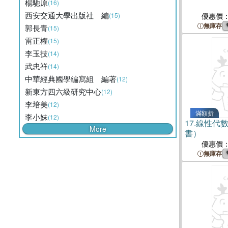
楊馳原
(16)
西安交通大學出版社 編
(15)
優惠價
無庫存
郭長青
(15)
雷正權
(15)
李玉技
(14)
武忠祥
(14)
中華經典國學編寫組 編著
(12)
新東方四六級研究中心
(12)
李培美
(12)
滿額折
李小妹
(12)
17.
線性代
More
書）
優惠價
無庫存