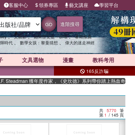
客服中心
領券專區
藝文講座
學習平台
進階搜尋
GO
、
、
、
sey
父親節
如果歷史是一群喵
暑期推薦
、
、
輝時代
數學女孩：黎曼猜想
偉大的迷走神經
子
文具選物
漫畫
教科考用
165反詐騙
eadman 獲年度作家，《史坎德》系列帶你踏上熱血奇幻旅程
共
5770
筆
第
1
/ 145
頁