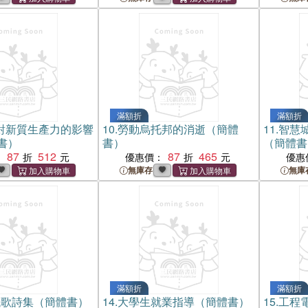
滿額折
滿額折
對新質生產力的影響
10.
勞動烏托邦的消逝（簡體
11.
智慧
書）
書）
（簡體書
87
512
87
465
：
優惠價：
優惠
無庫存
無庫
滿額折
滿額折
代歌詩集（簡體書）
14.
大學生就業指導（簡體書）
15.
工程電