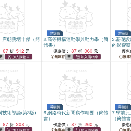
滿額折
滿額折
：唐朝藝壇十傑（簡
2.
高等機構運動學與動力學（簡
3.
基礎設
體書）
的影響研
87
512
87
360
：
優惠價：
優惠
無庫存
無庫
滿額折
滿額折
技術導論(第3版)
6.
網絡時代新聞寫作精要（簡體
7.
學前兒
書）
（簡體書
87
308
87
260
：
優惠價：
優惠
無庫存
無庫