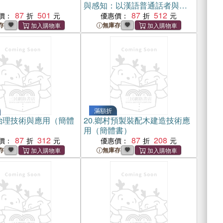
與感知：以漢語普通話者與南
87
501
方方言者的對比分析為中心
87
512
價：
優惠價：
（簡體書）
存
無庫存
滿額折
治理技術與應用（簡體
20.
鄉村預製裝配木建造技術應
用（簡體書）
87
312
87
208
價：
優惠價：
存
無庫存