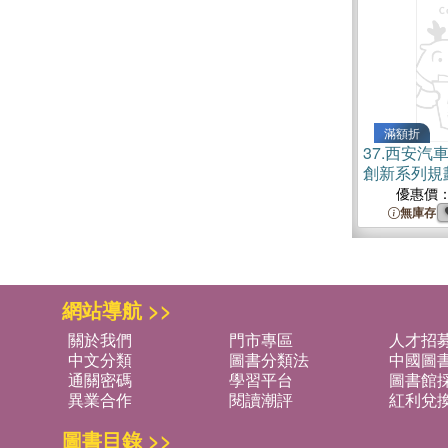
滿額折
37.
西安汽
創新系列規
（簡體書）
優惠價
無庫存
網站導航 >>
關於我們
門市專區
人才招
中文分類
圖書分類法
中國圖
通關密碼
學習平台
圖書館採
異業合作
閱讀潮評
紅利兌
圖書目錄 >>