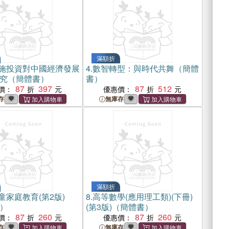
滿額折
施投資對中國經濟發展
4.
數智轉型：與時代共舞（簡體
究（簡體書）
書）
87
397
87
512
價：
優惠價：
存
無庫存
滿額折
童家庭教育(第2版)
8.
高等數學(應用理工類)(下冊)
）
(第3版)（簡體書）
87
260
87
260
價：
優惠價：
存
無庫存