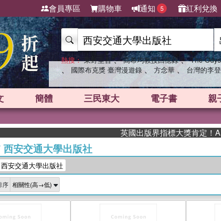
會員專區
購物車
通知
紅利兌換
5
、
、
熱搜：
東野圭吾
高希均教授回憶錄
The Odys
、
、
、
國際布克獎 臺灣漫遊錄
方念華
台灣的李登
文
簡體
三民東大
電子書
親
英國出版界指標大獎肯定！A.F. St
/
西安交通大學出版社
：西安交通大學出版社
排序