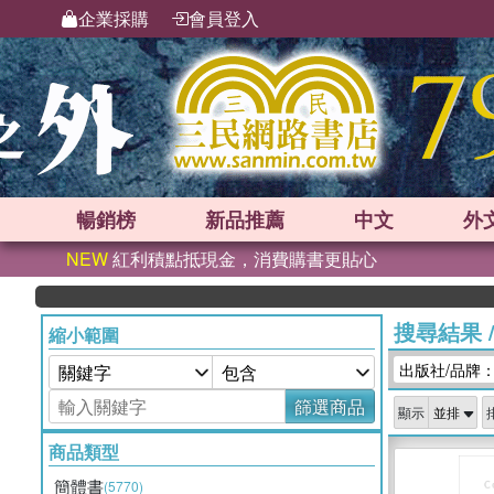
企業採購
會員登入
暢銷榜
新品
推薦
中文
外
NEW
紅利積點抵現金，消費購書更貼心
搜尋結果
縮小範圍
出版社/品牌
篩選商品
顯示
商品類型
簡體書
(5770)