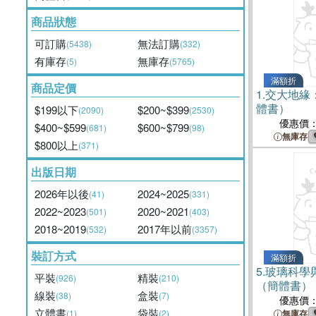
商品狀態
可訂購
無法訂購
(5438)
(332)
有庫存
無庫存
(5)
(5765)
滿額折
商品定價
1.
交大地緣
體書）
$199以下
$200~$399
(2090)
(2530)
優惠價
$400~$599
$600~$799
(681)
(98)
無庫存
$800以上
(371)
出版日期
2026年以後
2024~2025
(41)
(331)
2022~2023
2020~2021
(501)
(403)
2018~2019
2017年以前
(532)
(3357)
裝訂方式
滿額折
5.
玻璃科學與
平裝
精裝
(926)
(210)
（簡體書）
線裝
盒裝
(38)
(7)
優惠價
立體書
袋裝
(1)
(2)
無庫存