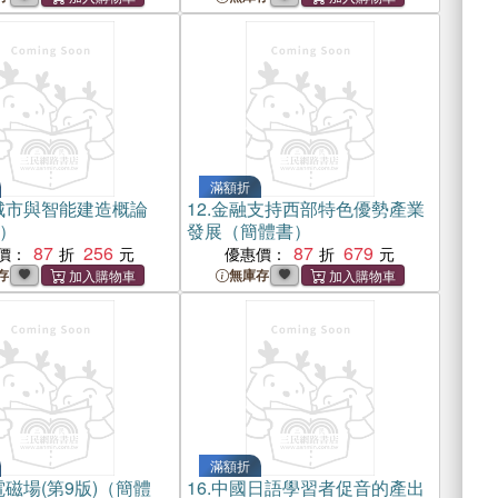
滿額折
城市與智能建造概論
12.
金融支持西部特色優勢產業
）
發展（簡體書）
87
256
87
679
價：
優惠價：
存
無庫存
滿額折
磁場(第9版)（簡體
16.
中國日語學習者促音的產出