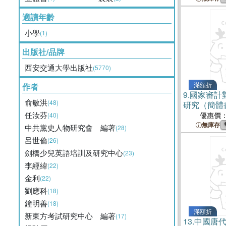
適讀年齡
小學
(1)
出版社/品牌
西安交通大學出版社
(5770)
滿額折
作者
9.
國家審計
俞敏洪
(48)
研究（簡體
任汝芬
優惠價
(40)
無庫存
中共黨史人物研究會 編著
(28)
呂世倫
(26)
劍橋少兒英語培訓及研究中心
(23)
李經緯
(22)
金利
(22)
劉應科
(18)
鐘明善
(18)
滿額折
新東方考試研究中心 編著
(17)
13.
中國唐