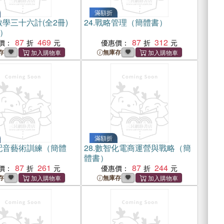
滿額折
學三十六計(全2冊)
24.
戰略管理（簡體書）
）
87
469
87
312
價：
優惠價：
存
無庫存
滿額折
配音藝術訓練（簡體
28.
數智化電商運營與戰略（簡
體書）
87
261
87
244
價：
優惠價：
存
無庫存