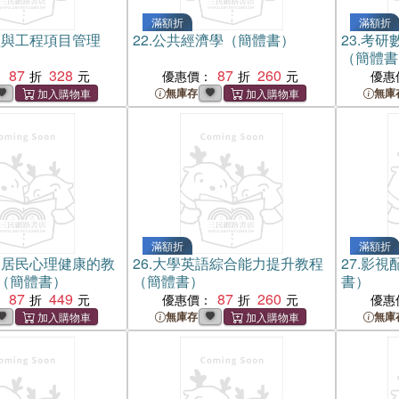
滿額折
滿額折
程與工程項目管理
22.
公共經濟學（簡體書）
23.
考研數
（簡體書
87
328
87
260
：
優惠價：
優惠
無庫存
無庫
滿額折
滿額折
國居民心理健康的教
26.
大學英語綜合能力提升教程
27.
影視
（簡體書）
（簡體書）
書）
87
449
87
260
：
優惠價：
優惠
無庫存
無庫