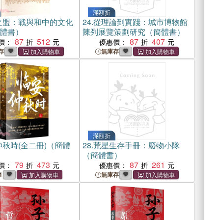
滿額折
之盟：戰與和中的文化
24.
從理論到實踐：城市博物館
體書）
陳列展覽策劃研究（簡體書）
87
512
87
407
價：
優惠價：
存
無庫存
滿額折
秋時(全二冊)（簡體
28.
荒星生存手冊：廢物小隊
（簡體書）
79
473
87
261
價：
優惠價：
1
無庫存