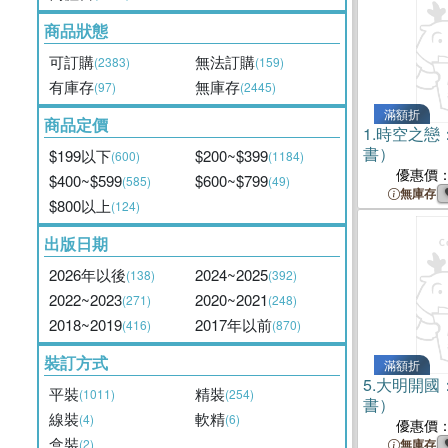
商品狀態
可訂購
無法訂購
(2383)
(159)
有庫存
無庫存
(97)
(2445)
滿額折
商品定價
1.
時空之戀
書）
$199以下
$200~$399
(600)
(1184)
優惠價
$400~$599
$600~$799
(585)
(49)
無庫存
$800以上
(124)
出版日期
2026年以後
2024~2025
(138)
(392)
2022~2023
2020~2021
(271)
(248)
2018~2019
2017年以前
(416)
(870)
裝訂方式
滿額折
5.
大明開國
平裝
精裝
(1011)
(254)
書）
線裝
軟精
(4)
(6)
優惠價
盒裝
(2)
無庫存