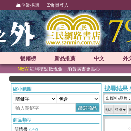
企業採購
會員登入
暢銷榜
新品
推薦
中文
外
NEW
紅利積點抵現金，消費購書更貼心
搜尋結果
縮小範圍
出版社/品牌
篩選商品
顯示
商品類型
簡體書
(2542)