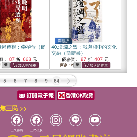
滿額折
殘局透視：崇禎帝（簡
40.
澶淵之盟：戰與和中的文化
交融（簡體書）
87
668
87
407
價：
優惠價：
3
庫存：2
5
6
7
8
9
64
焦三民 >>
三民書局
三民出版