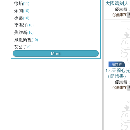
大國鑄劍人
徐焰
(11)
書）
優惠價
余閒
(10)
無庫存
徐鑫
(10)
李海洋
(10)
焦維新
(10)
鳳凰衛視
(10)
艾公子
(9)
More
滿額折
17.
茉莉心
（簡體書）
優惠價
無庫存