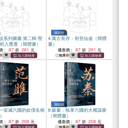
滿額折
說系列圖書‧第二輯-聖
4.
萬古長存：初登仙途（簡體
初入塵寰（簡體書）
書）
87
261
87
261
價：
優惠價：
存
無庫存
滿額折
一策滅六國的奴僕名相
8.
蘇秦：執掌六國的大權謀家
）
（簡體書）
87
208
87
208
價：
優惠價：
存
無庫存