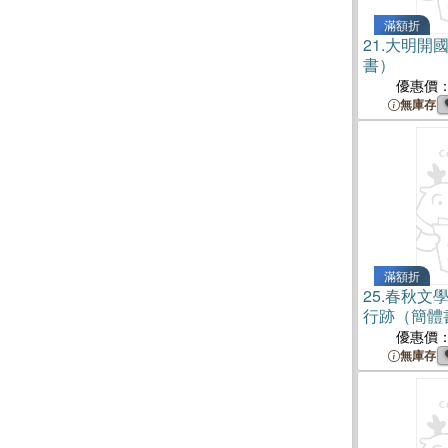
滿額折
21.
大明開
書）
優惠價
無庫存
滿額折
25.
春秋文
行跡（簡體
優惠價
無庫存