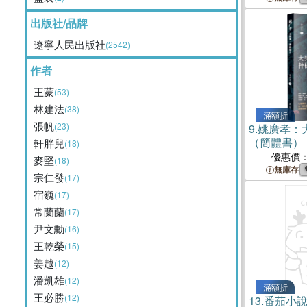
出版社/品牌
遼寧人民出版社
(2542)
作者
王蒙
(53)
林建法
(38)
滿額折
張帆
(23)
9.
姚廣孝：
（簡體書）
軒胖兒
(18)
優惠價
麥堅
(18)
無庫存
宗仁發
(17)
宿巍
(17)
常蘭蘭
(17)
尹文勳
(16)
王乾榮
(15)
姜越
(12)
潘凱雄
(12)
滿額折
王必勝
(12)
13.
番茄小說