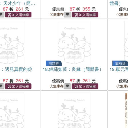
：天才少年（簡體
體書）
87
261
87
355
：
優惠價：
優惠
無庫存
無庫
滿額折
滿額折
光：遇見真實的你
18.
錦繡如茵：良緣（簡體書）
19.
狀元
87
261
87
261
：
優惠價：
優惠
無庫存
無庫