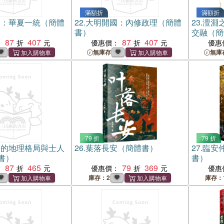
滿額折
滿額折
國：華夏一統（簡體
22.
大明開國：內修政理（簡體
23.
澶淵
書）
交融（簡
87
407
87
407
：
優惠價：
優惠
無庫存
無庫
79 折
79 折
學的地理格局與士人
26.
葉落長安（簡體書）
27.
臨安仲
書）
書）
87
465
79
369
：
優惠價：
優惠
庫存：2
庫存：