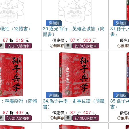
滿額折
滿額折
的犧牲（簡體書）
30.
逐光而行：英雄金城龍（簡
31.
孫子
體書）
書）
87
312
87
303
：
優惠價：
優惠
無庫存
無庫
滿額折
滿額折
學：釋義辯證（簡體
34.
孫子兵學：史事佐證（簡體
35.
孫子
書）
書）
87
407
87
407
：
優惠價：
優惠
無庫存
無庫