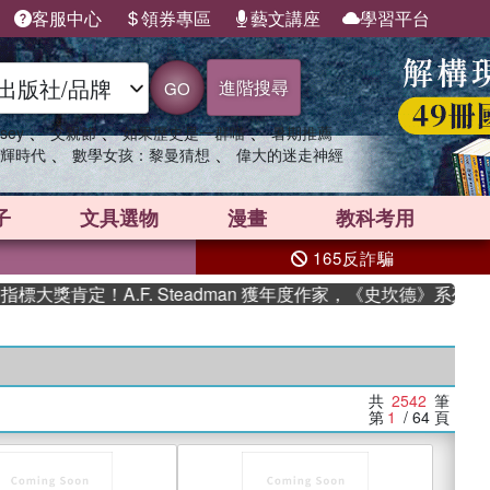
客服中心
領券專區
藝文講座
學習平台
進階搜尋
GO
、
、
、
sey
父親節
如果歷史是一群喵
暑期推薦
、
、
輝時代
數學女孩：黎曼猜想
偉大的迷走神經
子
文具選物
漫畫
教科考用
165反詐騙
定！A.F. Steadman 獲年度作家，《史坎德》系列帶你踏上
共
2542
筆
第
1
/ 64
頁