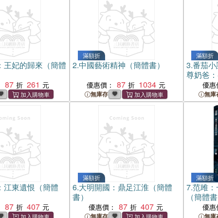
滿額折
滿額折
：王妃的歸來（簡體
2.
中國藝術精神（簡體書）
3.
番茄小
尊奶爸：
87
261
87
1034
：
優惠價：
優惠
無庫存
無庫
滿額折
滿額折
：江東遺恨（簡體
6.
大明開國：鼎足江淮（簡體
7.
范雎：
書）
（簡體書
87
407
87
407
：
優惠價：
優惠
無庫存
無庫