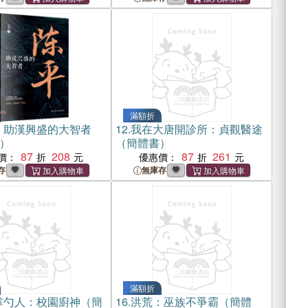
滿額折
：助漢興盛的大智者
12.
我在大唐開診所：貞觀醫途
）
（簡體書）
87
208
87
261
價：
優惠價：
存
無庫存
滿額折
掌勺人：校園廚神（簡
16.
洪荒：巫族不爭霸（簡體