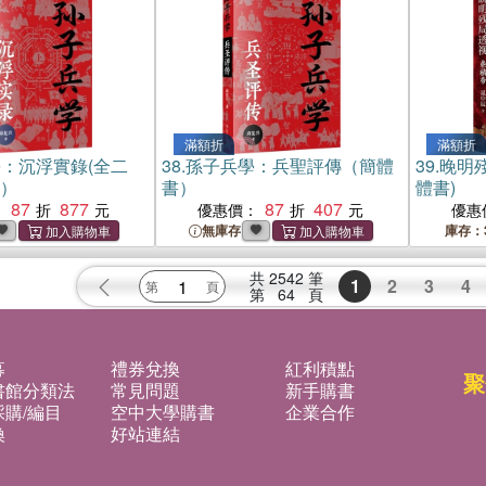
滿額折
滿額折
：沉浮實錄(全二
38.
孫子兵學：兵聖評傳（簡體
39.
晚明
書）
書）
體書)
87
877
87
407
：
優惠價：
優惠
無庫存
庫存：
共
2542
筆
1
2
3
4
第
64
頁
募
禮券兌換
紅利積點
聚
書館分類法
常見問題
新手購書
購/編目
空中大學購書
企業合作
換
好站連結