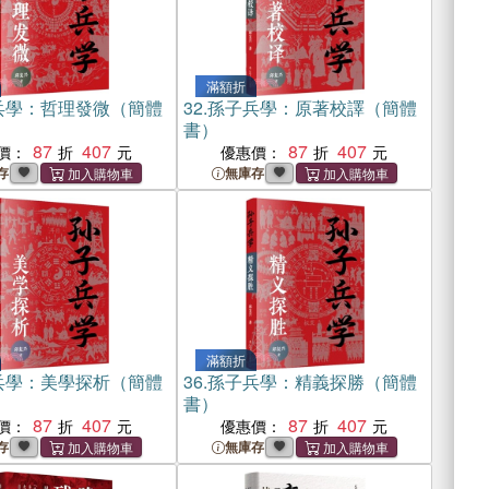
滿額折
兵學：哲理發微（簡體
32.
孫子兵學：原著校譯（簡體
書）
87
407
87
407
價：
優惠價：
存
無庫存
滿額折
兵學：美學探析（簡體
36.
孫子兵學：精義探勝（簡體
書）
87
407
87
407
價：
優惠價：
存
無庫存