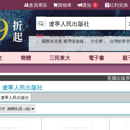
會員專區
購物車
通知
紅利兌換
5
、
、
熱搜：
東野圭吾
高希均教授回憶錄
The Odys
、
、
、
國際布克獎 臺灣漫遊錄
方念華
台灣的李登
文
簡體
三民東大
電子書
親
英國出版界指標大獎肯
/
遼寧人民出版社
：遼寧人民出版社
排序