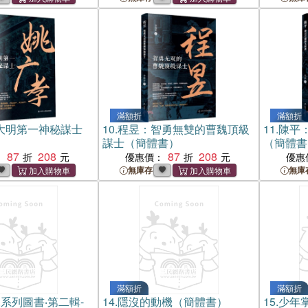
滿額折
滿額折
大明第一神秘謀士
10.
程昱：智勇無雙的曹魏頂級
11.
陳平
謀士（簡體書）
（簡體書
87
208
87
208
：
優惠價：
優惠
無庫存
無庫
滿額折
滿額折
系列圖書‧第二輯-
14.
隱沒的動機（簡體書）
15.
少年