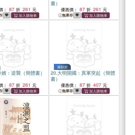
書）
87
261
87
261
價：
優惠價：
存
無庫存
滿額折
帝婿：逆襲（簡體書）
20.
大明開國：異軍突起（簡體
書）
87
261
87
407
價：
優惠價：
存
無庫存