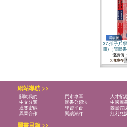
滿額折
37.
孫子兵學
冊)（簡體
優惠價
無庫存
網站導航 >>
關於我們
門市專區
人才招
中文分類
圖書分類法
中國圖
通關密碼
學習平台
圖書館採
異業合作
閱讀潮評
紅利兌
圖書目錄 >>