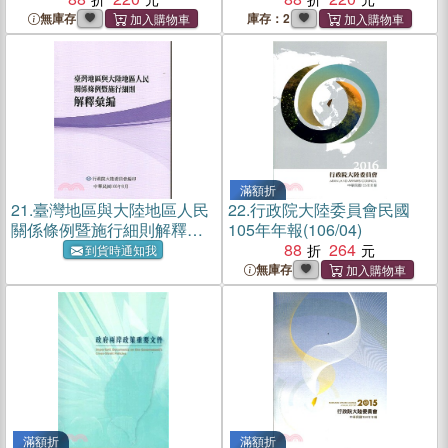
無庫存
庫存：2
滿額折
21.
臺灣地區與大陸地區人民
22.
行政院大陸委員會民國
關係條例暨施行細則解釋彙
105年年報(106/04)
編
88
264
到貨時通知我
無庫存
滿額折
滿額折