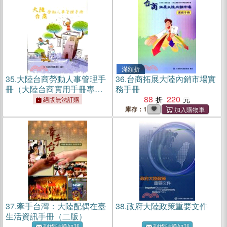
滿額折
35.
大陸台商勞動人事管理手
36.
台商拓展大陸內銷市場實
冊（大陸台商實用手冊專書
務手冊
編輯計畫）
88
220
絕版無法訂購
庫存：1
37.
牽手台灣：大陸配偶在臺
38.
政府大陸政策重要文件
生活資訊手冊（二版）
到貨時通知我
到貨時通知我