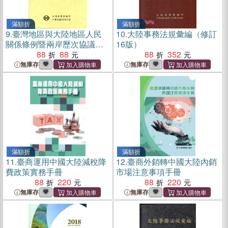
滿額折
滿額折
9.
臺灣地區與大陸地區人民
10.
大陸事務法規彙編（修訂
關係條例暨兩岸歷次協議
16版）
（含香港澳門關係條例）
88
88
88
352
無庫存
無庫存
滿額折
滿額折
11.
臺商運用中國大陸減稅降
12.
臺商外銷轉中國大陸內銷
費政策實務手冊
市場注意事項手冊
88
220
88
220
無庫存
無庫存