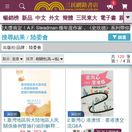
5
暢銷榜
新品
中文
外文
簡體
三民東大
電子書
親子
GO
！A.F. Steadman 獲年度作家，《史坎德》系列帶你踏上熱
搜尋結果
/
陸委會
、
熱搜：
東野圭吾
高希均教授回憶錄
篩選
、
、
、
The Odyssey
父親節
如果歷
出版社/品牌：陸委會
、
、
史是一群喵
暑期推薦
國際布克
、
、
獎 臺灣漫遊錄
方念華
台灣的李
共
129
筆
顯示
排序
、
、
登輝時代
數學女孩：黎曼猜想
第
1
/ 4
頁
偉大的迷走神經
滿額折
滿額折
1.
臺灣地區與大陸地區人民
2.
臺灣心 港澳情：臺港澳交
關係條例暨施行細則解釋彙
流Q&A
編
88
352
庫存：5