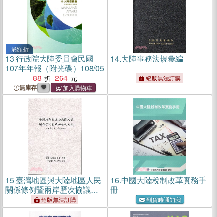
滿額折
13.
行政院大陸委員會民國
14.
大陸事務法規彙編
107年年報（附光碟）108/05
88
264
絕版無法訂購
無庫存
15.
臺灣地區與大陸地區人民
16.
中國大陸稅制改革實務手
關係條例暨兩岸歷次協議
冊
（含香港澳門關係條例）
絕版無法訂購
到貨時通知我