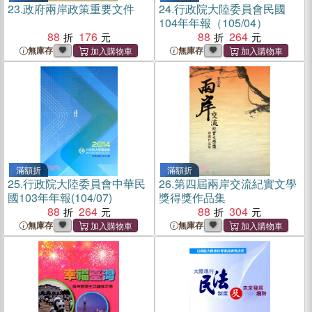
23.
政府兩岸政策重要文件
24.
行政院大陸委員會民國
104年年報（105/04）
88
176
88
264
無庫存
無庫存
滿額折
滿額折
25.
行政院大陸委員會中華民
26.
第四屆兩岸交流紀實文學
國103年年報(104/07)
獎得獎作品集
88
264
88
304
無庫存
無庫存