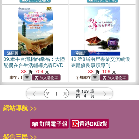
滿額折
滿額折
39.
牽手台灣相約幸福：大陸
40.
第8屆兩岸專業交流績優
配偶在台生活輔導光碟DVD
團體優良事蹟專刊
88
704
88
106
庫存：1
無庫存
共
129
筆
第
4
頁
網站導航 >>
聚焦三民 >>