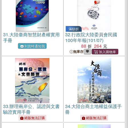
滿額折
31.
大陸臺商智慧財產權實用
32.
行政院大陸委員會民國
手冊
100年年報(101/07)
88
264
到貨時通知我
無庫存
33.
辦理兩岸公、認證與文書
34.
大陸台商土地權益保護手
驗證實用手冊
冊
絕版無法訂購
絕版無法訂購