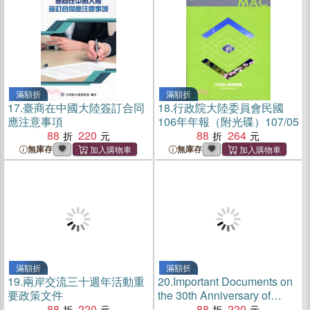
滿額折
滿額折
17.
臺商在中國大陸簽訂合同
18.
行政院大陸委員會民國
應注意事項
106年年報（附光碟）107/05
88
220
88
264
無庫存
無庫存
滿額折
滿額折
19.
兩岸交流三十週年活動重
20.
Important Documents on
要政策文件
the 30th Anniversary of
88
220
Cross-Strait Exchanges
88
220