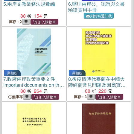
5.
兩岸文教業務法規彙編
6.
辦理兩岸公、認證與文書
驗證實用手冊
88
154
到貨時通知我
庫存：2
滿額折
滿額折
7.
政府兩岸政策重要文件
8.
後疫情時代臺商在中國大
Important documents on the
陸經商常見問題及因應實務
government's cross-strait
88
264
問答集
88
220
policies
無庫存
庫存：3