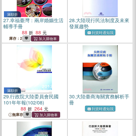
滿額折
27.
幸福臺灣：兩岸婚姻生活
28.
大陸現行民法制度及未來
輔導手冊
發展趨勢
88
88
到貨時通知我
庫存：2
滿額折
29.
行政院大陸委員會民國
30.
大陸臺商海關實務解析手
101年年報(102/08)
冊
88
264
到貨時通知我
無庫存