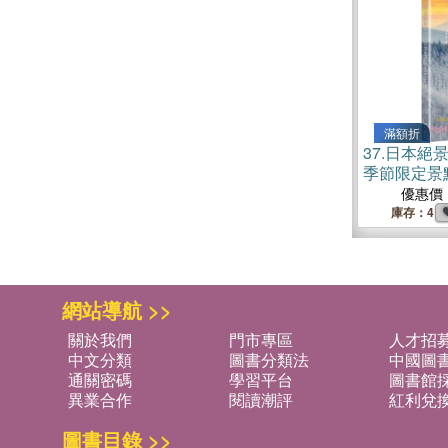
滿額折
37.
日本絕景
季節限定景
優惠價
庫存：4
網站導航 >>
關於我們
門市專區
人才招
中文分類
圖書分類法
中國圖
通關密碼
學習平台
圖書館採
異業合作
閱讀潮評
紅利兌
圖書目錄 >>