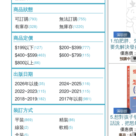
商品狀態
可訂購
無法訂購
(793)
(755)
有庫存
無庫存
(328)
(1220)
滿額折
商品定價
1.
怕肥胖、
要先解決發
$199以下
$200~$399
(127)
(777)
識破發炎原
優惠價
$400~$599
$600~$799
(463)
(115)
寒、虛4種
預購中
$800以上
(66)
簡易居家食
病體質
出版日期
2026年以後
2024~2025
(35)
(116)
2022~2023
2020~2021
(115)
(115)
2018~2019
2017年以前
(182)
(981)
裝訂方式
滿額折
5.
想對孩子
平裝
精裝
(869)
(86)
話說，把怒
線裝
軟精
(2)
(5)
力量，10
優惠價
盒裝
況×說話練
(5)
庫存：6