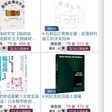
滿額折
構研究室【暢銷改
4.
石材設計實務全書：從選材到
底解析五大關鍵材
施工的決策指南
柔軟×紮實×濕潤×蓬鬆
79
458
79
513
價：
優惠價：
比
中
庫存：6
滿額折
肥胖或憂鬱？其實是腸
8.
柯比意的混凝土遺囑
議！日本醫學教授公
道菌研究，教你養出
79
379
79
473
價：
優惠價：
好菌體質
10
庫存：8