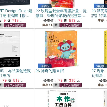
滿額折
滿額折
IT Design Guide建
22.
玫瑰盆栽全年養護計畫：從
23.
漂亮家
計應用指南【暢銷
修剪、管理到爆花的完整栽培
設計特集
9
719
指南
79
513
：
優惠價：
庫存：
庫存：4
滿額折
滿額折
戰略，為品牌創造競
26.
神奇的蘋果帽
27.
現象
計思考
到彗星，
79
513
79
315
科學圖景
：
優惠價：
優惠
庫存：4
庫存：