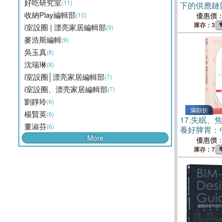
好吃研究室
(11)
下的供應鏈
收納Play編輯部
(10)
優惠價
庫存：3
i室設圈 | 漂亮家居編輯部
(9)
麥浩斯編輯
(9)
吳玉真
(8)
沈瑞琳
(8)
i室設圈│漂亮家居編輯部
(7)
i室設圈、漂亮家居編輯部
(7)
劉靜玲
(6)
滿額折
楊賢英
(6)
17.
失眠、
董淑芬
(6)
養好脾胃：
More
+按，養出
優惠價
庫存：7