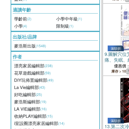
適讀年齡
學齡前
小學中年級
(2)
(1)
小學
限制級
(4)
(1)
出版社/品牌
麥浩斯出版
(1548)
滿額折
9.
圖解穴位
作者
痛、失眠、
常見病症調
漂亮家居編輯部
優惠價
(238)
學隨用，從
庫存 > 10
花草遊戲編輯部
(59)
的對症艾灸
DIY玩佈置編輯部
(49)
La Vie編輯部
(43)
好吃編輯部
(25)
麥浩斯編輯部
(19)
LA VIE編輯部
(16)
收納PLAY編輯部
(15)
滿額折
i室設圈漂亮家居編輯部
(14)
13.
第二次