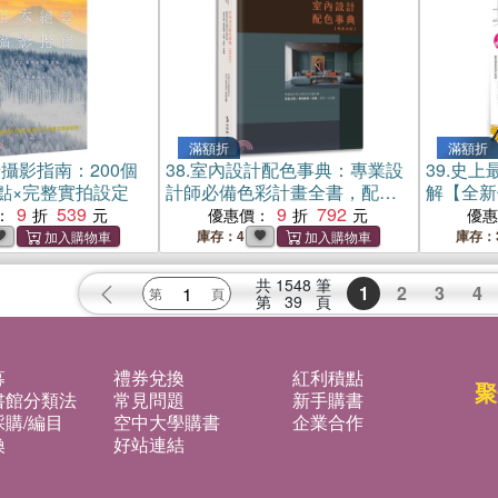
滿額折
滿額折
攝影指南：200個
38.
室內設計配色事典：專業設
39.
史上
點×完整實拍設定
計師必備色彩計畫全書，配色
解【全新
9
539
方案+實景案例+色號，提案一
9
792
工班現場
：
優惠價：
優
次過關【暢銷改版】
巧，專業
庫存：4
庫存：
程
共
1548
筆
1
2
3
4
第
39
頁
募
禮券兌換
紅利積點
聚
書館分類法
常見問題
新手購書
購/編目
空中大學購書
企業合作
換
好站連結