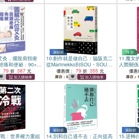
滿額折
79 折
艾灸，擺脫肩頸痠
10.
創作就是做自己：脇阪克二
11.
魔女
經痛和便祕：90+種
從Marimekko到SOU・SOU的
人際關係
理，看圖找穴、隨
79
387
設計思考
79
355
實的樣子
：
優惠價：
優惠
日常養生到全家人
庫存：8
庫存 > 
自療書
滿額折
滿額折
冷戰：世界權力重組
14.
別和自己過不去：正向提高
15.
逆轉