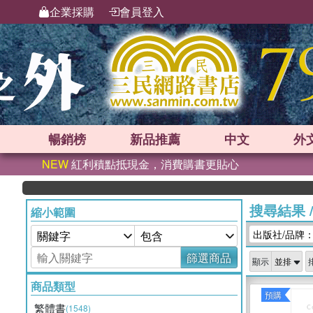
企業採購
會員登入
暢銷榜
新品
推薦
中文
外
NEW
紅利積點抵現金，消費購書更貼心
搜尋結果
縮小範圍
出版社/品牌
篩選商品
顯示
商品類型
預購
繁體書
(1548)