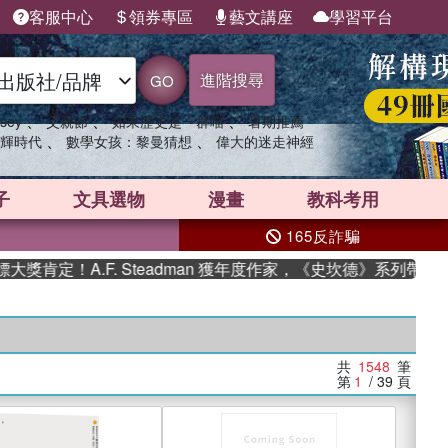
客服中心
領券專區
藝文講座
學習平台
進階搜尋
GO
、
、
、
sey
父親節
如果歷史是一群喵
暑期推薦
、
、
輝時代
數學女孩：黎曼猜想
偉大的迷走神經
子
文具選物
漫畫
教科考用
165反詐騙
.F. Steadman 獲年度作家，《史坎德》系列帶你踏上熱血奇
共
1548
筆
第
1
/ 39
頁