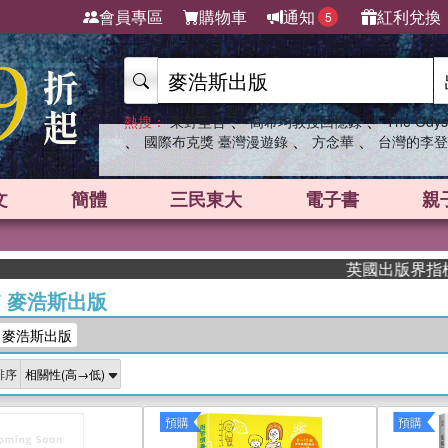
會員專區
購物車
通知
紅利兌換
5
、
、
熱搜：
東野圭吾
高希均教授回憶錄
The Odys
、
、
、
國際布克獎 臺灣漫遊錄
方念華
台灣的李登
文
簡體
三民東大
電子書
親
英國出版界指標大獎肯定！A
/
麥浩斯出版
：麥浩斯出版
排序
預購
預購