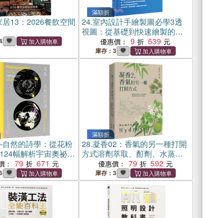
滿額折
居13：2026餐飲空間
24.
室內設計手繪製圖必學3透
視圖：從基礎到快速繪製的詳
細步驟拆解，徹底學會透視技
9
539
4
優惠價：
法【暢銷增訂3版】
庫存：3
滿額折
―自然的詩學：從花粉
28.
凝香02：香氣的另一種打開
124幅解析宇宙奧祕的
方式溶劑萃取、酊劑、水蒸氣
79
671
蒸餾法，與植物活性成分全方
79
592
價：
優惠價：
位提取
6
庫存：3