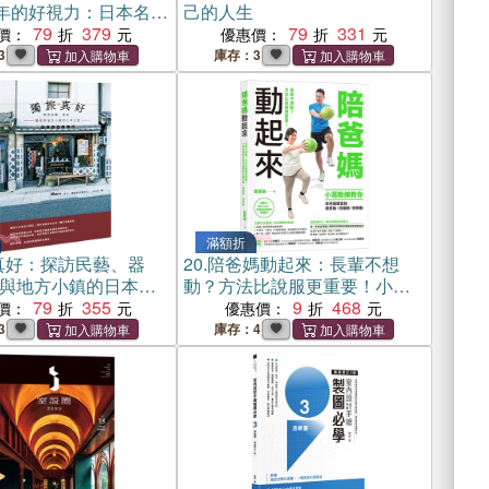
0年的好視力：日本名醫
己的人生
自我檢測、3大黃金護
79
379
79
331
價：
優惠價：
掌握新型眼疾治療，
3
庫存：3
眼睛老化
滿額折
真好：探訪民藝、器
20.
陪爸媽動起來：長輩不想
與地方小鎮的日本之
動？方法比說服更重要！小葛
79
355
教練教你如何讓銀髮族願意
9
468
價：
優惠價：
動、持續動、快樂動
3
庫存：4