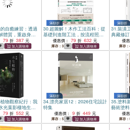
滿額折
滿額折
質的自癒練習：透過
30.
超圖解！木作工法百科：從
31.
裝潢
解體質，重啟身心
基礎到進階工法，按流程照步
典藏修訂
日常指引
79
387
驟逐一拆解，施作要點×監工細
79
632
確工序、
：
優惠價：
優
節×設計一次到位【暢銷改版】
次搞懂工
庫存：3
庫存：
滿額折
滿額折
生植物觀察紀行：我
34.
漂亮家居12：2026住宅設計
35.
塗料
水光葉影棲地生態×
特集
藝術塗料
尋訪路線推薦
79
552
9
449
羅，完整
：
優惠價：
優
解析
庫存：5
庫存：