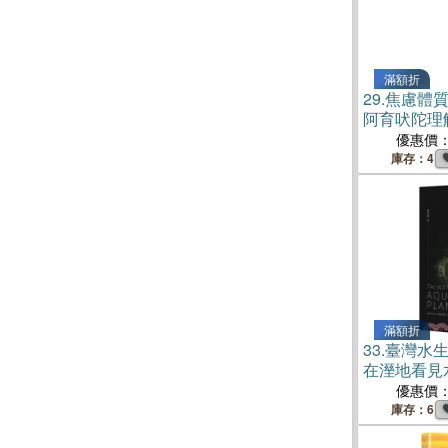
滿額折
29.
焦慮體
阿育吠陀理
平衡的女性
優惠價
庫存：4
滿額折
33.
臺灣水
在溼地看見
物種詳解×
優惠價
庫存：6