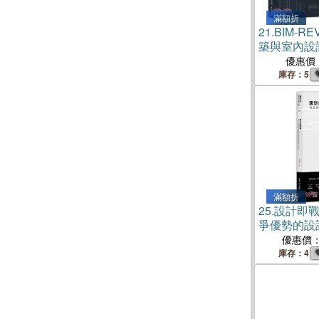
滿額折
21.
BIM-REV
築與室內設
增訂版】
優惠價
庫存：5
滿額折
25.
設計即
爭優勢的設
優惠價
庫存：4