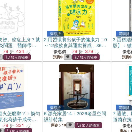
滿額折
滿額折
失智、癌症上身？就
2.
用習慣養出孩子的健康力：0
3.
蛋糕結
炎問題：醫師帶你
～12歲飲食與運動養成，36問
版】：徹
因，從熱、濕、
79
434
破解挑食、長高與胖瘦困擾
79
379
料，掌握
：
優惠價：
優惠
體質對症調理，26道
終極配方
預購中
預購
譜，輕鬆吃出不生
滿額折
滿額折
發火怎麼辦？：換句
6.
漂亮家居14：2026老屋空間
7.
過敏、
氣化為孩子成長的
設計特集
道菌在抗
9個父母容易生氣的狀
79
331
開最新腸
：
庫存 > 10
優惠
習
不生病的
庫存 > 