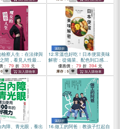
滿額折
的檢察人生：在法律與
12.
常溫也好吃！日本便當美味
之間，看見人性最真
解密：從備菜、配色到口感層
79
339
次，揭開日本媽媽的便當設計
79
394
價：
優惠價：
學
10
庫存：5
滿額折
白內障、青光眼，養出
16.
做工的阿爸：教孩子扛起自