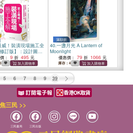
滿額折
最威！裝潢現場施工全
40.
一盞月光 A Lantern of
修訂版】：設計圖紙×
Moonlight
、材料設備×工法技
9
495
79
1066
惠價：
優惠價：
詞彙即刻掌握關鍵工
3
庫存：4
5
6
7
8
9
39
焦三民 >>
三民書局
三民出版