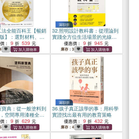
滿額折
工法全能百科王【暢銷
32.
照明設計教科書：從理論到
版】：選對材料、正
實踐全方位生活場景的光線規
監工細節全圖解，一
9
539
劃指南
9
945
惠價：
優惠價：
程問題
4
庫存：3
滿額折
新寶典：從一般塗料到
36.
孩子真正該學的事：用科學
，空間專用漆種全蒐
實證找出最有用的教育策略
工序技法與工程實務
9
629
9
432
惠價：
優惠價：
5
庫存：4