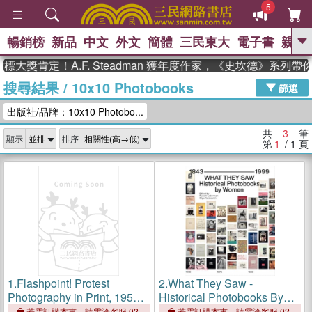
5
暢銷榜
新品
中文
外文
簡體
三民東大
電子書
親子
GO
大獎肯定！A.F. Steadman 獲年度作家，《史坎德》系列帶
搜尋結果
/
10x10 Photobooks
、
熱搜：
東野圭吾
高希均教授回憶錄
篩選
、
、
、
The Odyssey
父親節
花開錦
出版社/品牌：10x10 Photobo...
、
、
、
繡
暑期推薦
方念華
台灣的
、
李登輝時代
數學女孩：黎曼猜想
共
3
筆
顯示
排序
、
、
偉大的迷走神經
如果歷史是一
第
1
/ 1
頁
、
群喵
臺灣漫遊錄
1.
Flashpoint! Protest
2.
What They Saw -
Photography in Print, 1950-
Historical Photobooks By
Present
Women 1843-1999
若需訂購本書，請電洽客服 02-
若需訂購本書，請電洽客服 02-