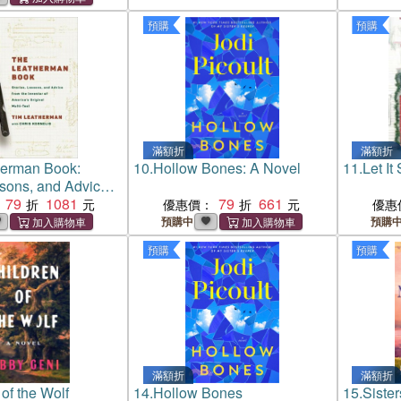
預購
預購
滿額折
滿額折
herman Book:
10.
Hollow Bones: A Novel
11.
Let It
ssons, and Advice
entor of America's
79
1081
79
661
優惠價：
優惠
ti-Tool
預購中
預購
預購
預購
滿額折
滿額折
of the Wolf
14.
Hollow Bones
15.
Sister