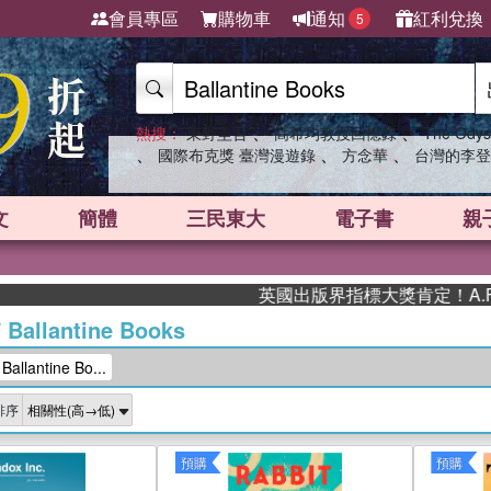
會員專區
購物車
通知
紅利兌換
5
、
、
熱搜：
東野圭吾
高希均教授回憶錄
The Odys
、
、
、
國際布克獎 臺灣漫遊錄
方念華
台灣的李登
文
簡體
三民東大
電子書
親
英國出版界指標大獎肯定！A.F. Ste
/
Ballantine Books
lantine Bo...
排序
預購
預購