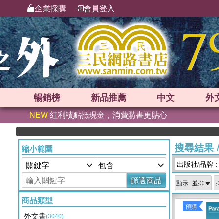
企業採購
會員登入
暢銷榜
新品
推薦
中文
外
NEW
紅利積點抵現金，消費購書更貼心
搜尋結果
縮小範圍
出版社/品牌：Bal
篩選商品
顯示
商品類型
預購
外文書
(3040)