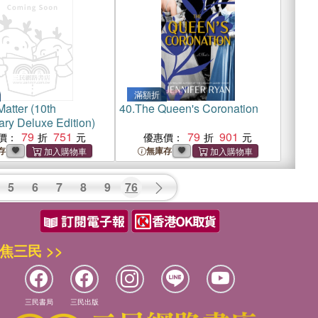
滿額折
atter (10th
40.
The Queen's Coronation
ary Deluxe Edition)
79
751
79
901
價：
優惠價：
存
無庫存
5
6
7
8
9
76
焦三民 >>
三民書局
三民出版