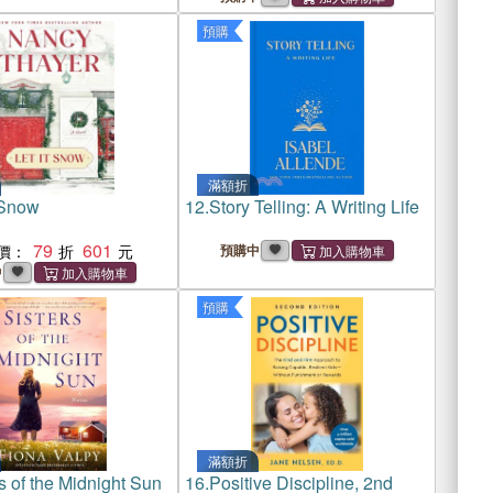
預購
滿額折
 Snow
12.
Story Telling: A Writing Life
79
601
價：
預購中
中
預購
滿額折
s of the Midnight Sun
16.
Positive Discipline, 2nd