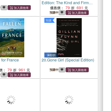
Edition: The Kind and Firm
Approach to Raising Capable,
79
691
中
優惠價：
Resilient Kids-Without
預購中
Punishment or Rewards
預購
滿額折
 for France
20.
Gone Girl (Special Edition)
79
961
價：
預購中
中