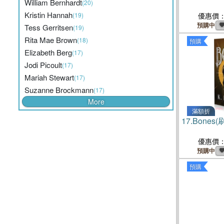
William Bernhardt
(20)
Kristin Hannah
(19)
優惠價
預購中
Tess Gerritsen
(19)
Rita Mae Brown
(18)
預購
Elizabeth Berg
(17)
Jodi Picoult
(17)
Mariah Stewart
(17)
Suzanne Brockmann
(17)
More
滿額折
17.
Bones(
優惠價
預購中
預購