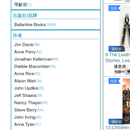
學齡前
(1)
預購
出版社/品牌
Ballantine Books
(3040)
作者
Jim Davis
(98)
滿額折
Anne Perry
(82)
9.
The Leat
Jonathan Kellerman
(69)
Stories, Le
from the Inv
Debbie Macomber
優惠價：
(54)
Original Mul
預購中
Anne Rice
(35)
Alison Weir
(34)
預購
John Updike
(32)
Jeff Shaara
(29)
Nancy Thayer
(29)
Steve Berry
(24)
John Irving
(22)
滿額折
Anne Tyler
(21)
13.
Children 