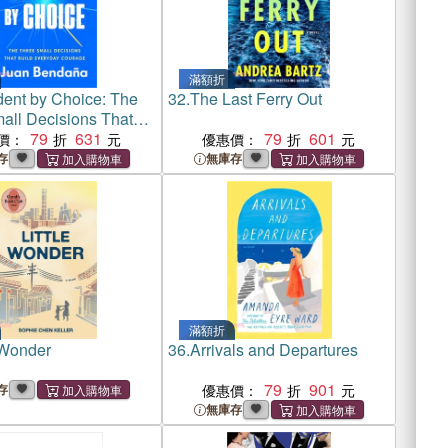
滿額折
dent by Choice: The
32.
The Last Ferry Out
all Decisions That
eryday Courage
79
631
79
601
價：
優惠價：
存
無庫存
滿額折
 Wonder
36.
Arrivals and Departures
79
901
存
優惠價：
無庫存