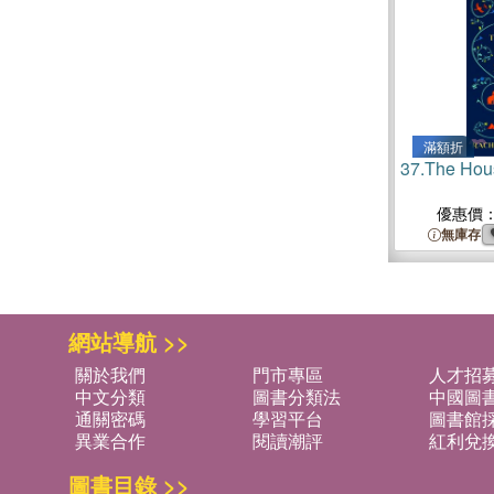
滿額折
37.
The Hous
優惠價
無庫存
網站導航 >>
關於我們
門市專區
人才招
中文分類
圖書分類法
中國圖
通關密碼
學習平台
圖書館採
異業合作
閱讀潮評
紅利兌
圖書目錄 >>