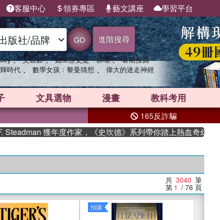
客服中心
領券專區
藝文講座
學習平台
進階搜尋
GO
、
、
、
sey
父親節
如果歷史是一群喵
暑期推薦
、
、
輝時代
數學女孩：黎曼猜想
偉大的迷走神經
子
文具選物
漫畫
教科考用
165反詐騙
adman 獲年度作家，《史坎德》系列帶你踏上熱血奇幻旅程
共
3040
筆
第
1
/ 76
頁
預購