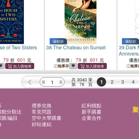
滿額折
滿額折
e of Two Sisters
38.
The Chateau on Sunset
39.
Dark M
Annivers
79
601
79
601
：
優惠價：
優惠
無庫存
無庫
共
3040
筆
1
2
3
4
第
76
頁
募
禮券兌換
紅利積點
聚
書館分類法
常見問題
新手購書
購/編目
空中大學購書
企業合作
換
好站連結