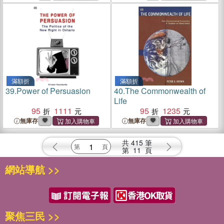
滿額折
滿額折
39.
Power of Persuasion
40.
The Commonwealth of
Life
95
1111
95
1235
無庫存
無庫存
共
415
筆
第
11
頁
網站導航 >>
聚焦三民 >>