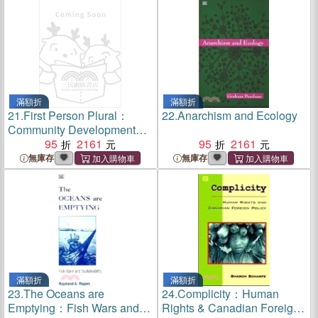
滿額折
滿額折
21.
First Person Plural：
22.
Anarchism and Ecology
Community Development
Approach to Social Change
95
2161
95
2161
無庫存
無庫存
滿額折
滿額折
23.
The Oceans are
24.
Complicity：Human
Emptying：Fish Wars and
Rights & Canadian Foreign