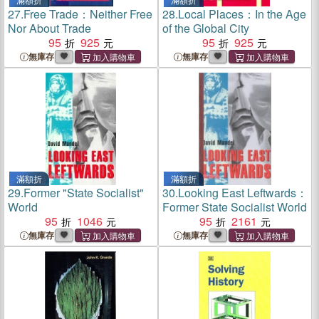
27.
Free Trade：Neither Free
28.
Local Places：In the Age
Nor About Trade
of the Global City
95
925
95
925
無庫存
無庫存
滿額折
滿額折
29.
Former "State Socialist"
30.
Looking East Leftwards：
World
Former State Socialist World
95
1046
95
2161
無庫存
無庫存