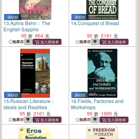
滿額折
滿額折
13.
Aphra Behn：The
14.
Conquest of Bread
English Sappho
95
864
95
2161
無庫存
無庫存
滿額折
滿額折
15.
Russian Literature：
16.
Fields, Factories and
Ideals and Realities
Workshops
95
2161
95
1995
無庫存
無庫存