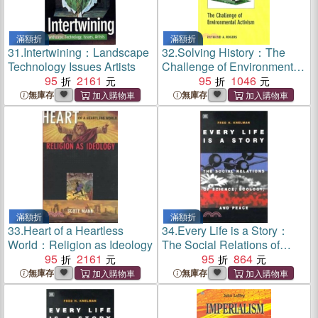
滿額折
滿額折
31.
Intertwining：Landscape
32.
Solving History：The
Technology Issues Artists
Challenge of Environmental
95
2161
Activism
95
1046
無庫存
無庫存
滿額折
滿額折
33.
Heart of a Heartless
34.
Every Life is a Story：
World：Religion as Ideology
The Social Relations of
95
2161
Science, Ecology and
95
864
Peace
無庫存
無庫存