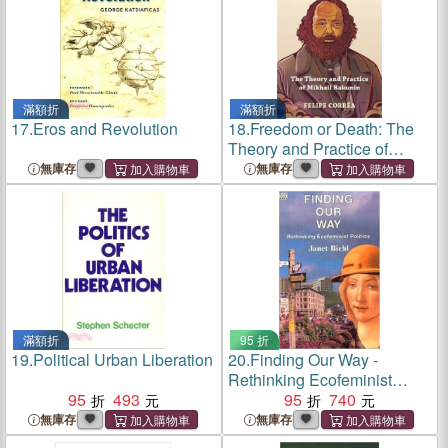
滿額折
滿額折
17.
Eros and Revolution
18.
Freedom or Death: The
Theory and Practice of
Mikhail Bakunin
無庫存
無庫存
滿額折
95 折
19.
Political Urban Liberation
20.
Finding Our Way -
Rethinking Ecofeminist
95
493
Politics
95
740
無庫存
無庫存