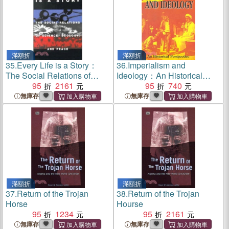
滿額折
滿額折
35.
Every Life is a Story：
36.
Imperialism and
The Social Relations of
Ideology：An Historical
Science, Ecology and
95
2161
Perspective
95
740
Peace
無庫存
無庫存
滿額折
滿額折
37.
Return of the Trojan
38.
Return of the Trojan
Horse
Hourse
95
1234
95
2161
無庫存
無庫存