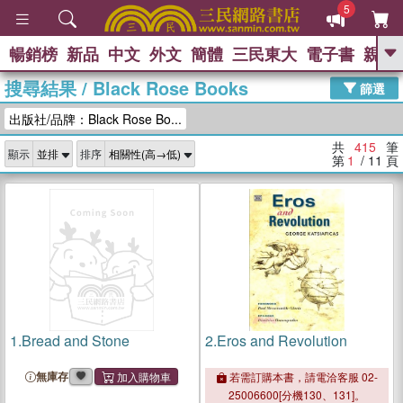
5
暢銷榜
新品
中文
外文
簡體
三民東大
電子書
親子
GO
搜尋結果
/
Black Rose Books
篩選
熱搜：
出版社/品牌：Black Rose Bo...
共
415
筆
顯示
排序
第
1
/ 11
頁
1.
Bread and Stone
2.
Eros and Revolution
無庫存
若需訂購本書，請電洽客服 02-
25006600[分機130、131]。