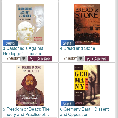
滿額折
滿額折
3.
Castoriadis Against
4.
Bread and Stone
Heidegger: Time and
Existence
無庫存
無庫存
滿額折
5.
Freedom or Death: The
6.
Germany East：Dissent
Theory and Practice of
and Opposition