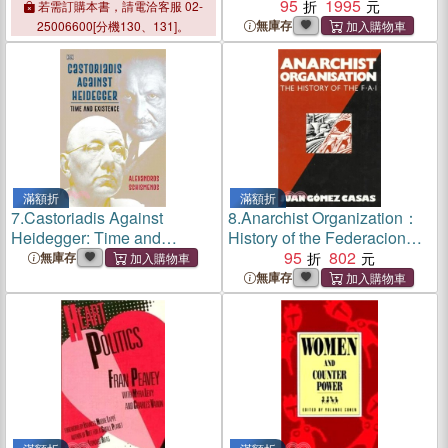
Mikhail Bakunin
95
1995
若需訂購本書，請電洽客服 02-
無庫存
25006600[分機130、131]。
滿額折
滿額折
7.
Castoriadis Against
8.
Anarchist Organization：
Heidegger: Time and
History of the Federacion
Existence
Anarquista Iberca
95
802
無庫存
無庫存