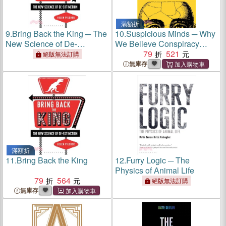
滿額折
9.
Bring Back the King ─ The
10.
Suspicious Minds ─ Why
New Science of De-
We Believe Conspiracy
Extinction
Theories
79
521
絕版無法訂購
無庫存
滿額折
11.
Bring Back the King
12.
Furry Logic ─ The
Physics of Animal Life
79
564
絕版無法訂購
無庫存