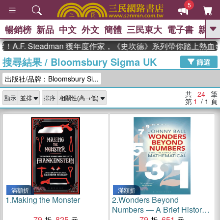
5
暢銷榜
新品
中文
外文
簡體
三民東大
電子書
親子
GO
F. Steadman 獲年度作家，《史坎德》系列帶你踏上熱血奇幻
搜尋結果
/
Bloomsbury Sigma UK
、
、
熱搜：
東野圭吾
The Odyssey
篩選
、
、
父親節
如果歷史是一群喵
暑期
出版社/品牌：Bloomsbury Si...
、
、
推薦
國際布克獎 臺灣漫遊錄
方
、
、
念華
台灣的李登輝時代
數學女
共
24
筆
顯示
排序
、
孩：黎曼猜想
偉大的迷走神經
第
1
/ 1
頁
滿額折
滿額折
1.
Making the Monster
2.
Wonders Beyond
Numbers ― A Brief History
79
825
of All Things Mathematical
79
651