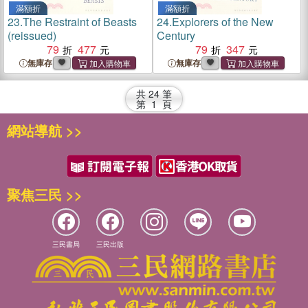
滿額折
滿額折
23.
The Restraint of Beasts
24.
Explorers of the New
(reissued)
Century
79
477
79
347
無庫存
無庫存
共
24
筆
第
1
頁
網站導航 >>
聚焦三民 >>
三民書局
三民出版