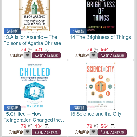
滿額折
滿額折
13.
A Is for Arsenic ─ The
14.
The Brightness of Things
Poisons of Agatha Christie
79
521
79
564
無庫存
無庫存
滿額折
滿額折
15.
Chilled ─ How
16.
Science and the City
Refrigeration Changed the
World and Might Do So
79
434
79
564
Again
無庫存
無庫存