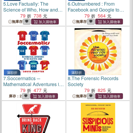
5.
Love Factually: The
6.
Outnumbered : From
Science of Who, How and
Facebook and Google to
Why We Love
79
738
Fake News and Filter-
79
564
bubbles
無庫存
無庫存
滿額折
滿額折
7.
Soccermatics ─
8.
The Forensic Records
Mathematical Adventures in
Society
the Beautiful Game: Pro-
79
477
79
825
Edition
庫存：2
無庫存