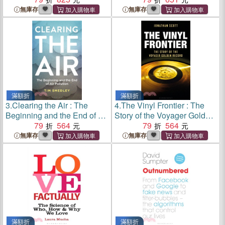
無庫存
無庫存
滿額折
滿額折
3.
Clearing the Air : The
4.
The Vinyl Frontier : The
Beginning and the End of Air
Story of the Voyager Golden
Pollution
79
564
Record
79
564
無庫存
無庫存
滿額折
滿額折