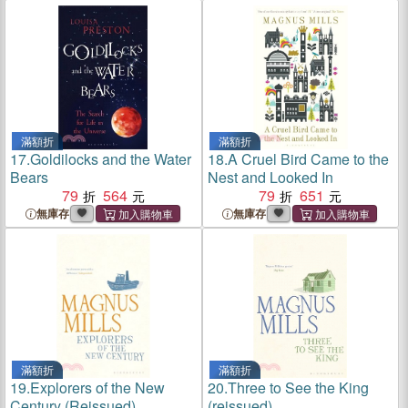
滿額折
滿額折
17.
Goldilocks and the Water
18.
A Cruel Bird Came to the
Bears
Nest and Looked In
79
564
79
651
無庫存
無庫存
滿額折
滿額折
19.
Explorers of the New
20.
Three to See the King
Century (Reissued)
(reissued)