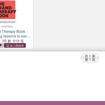
d Therapy Book：
g lessons to save
ney while winning
95
819
：
minds.
共
1
筆
第
1
頁