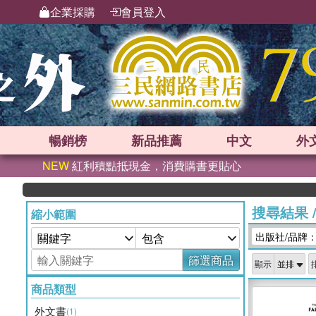
企業採購
會員登入
暢銷榜
新品
推薦
中文
外
NEW
紅利積點抵現金，消費購書更貼心
搜尋結果
縮小範圍
出版社/品牌：Br
篩選商品
顯示
商品類型
外文書
(1)