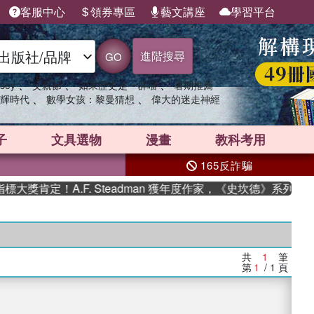
客服中心
領券專區
藝文講座
學習平台
進階搜尋
GO
、
、
、
sey
父親節
如果歷史是一群喵
暑期推薦
、
、
輝時代
數學女孩：黎曼猜想
偉大的迷走神經
子
文具選物
漫畫
教科考用
165反詐騙
獎肯定！A.F. Steadman 獲年度作家，《史坎德》系列帶你
共
1
筆
第
1
/ 1
頁