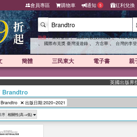
會員專區
購物車
通知
紅利兌換
5
、
、
熱搜：
東野圭吾
高希均教授回憶錄
The Odys
、
、
、
國際布克獎 臺灣漫遊錄
方念華
台灣的李登
文
簡體
三民東大
電子書
親
英國出版界指標大
/
Brandtro
andtro
出版日期:2020~2021
排序