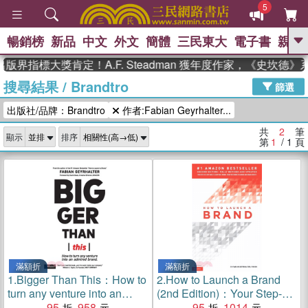
5
暢銷榜
新品
中文
外文
簡體
三民東大
電子書
親子
GO
版界指標大獎肯定！A.F. Steadman 獲年度作家，《史坎德
搜尋結果
/
Brandtro
、
、
熱搜：
東野圭吾
The Odyssey
篩選
、
、
父親節
如果歷史是一群喵
暑期
出版社/品牌：Brandtro
作者:Fabian Geyrhalter...
、
、
推薦
國際布克獎 臺灣漫遊錄
方
、
、
念華
台灣的李登輝時代
數學女
共
2
筆
顯示
排序
、
孩：黎曼猜想
偉大的迷走神經
第
1
/ 1
頁
滿額折
滿額折
1.
Bigger Than This：How to
2.
How to Launch a Brand
turn any venture into an
(2nd Edition)：Your Step-by-
admired brand
95
958
Step Guide to Crafting a
95
1014