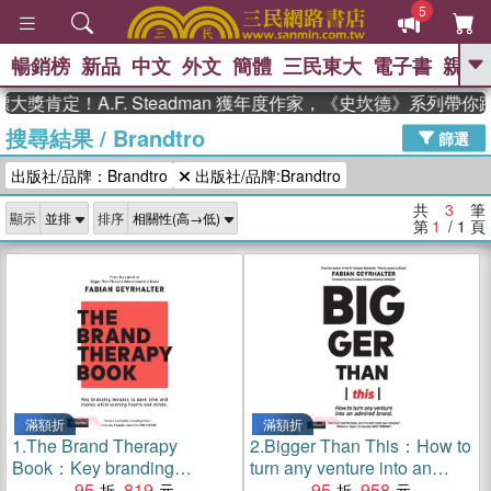
5
暢銷榜
新品
中文
外文
簡體
三民東大
電子書
親子
GO
獎肯定！A.F. Steadman 獲年度作家，《史坎德》系列帶你
搜尋結果
/
Brandtro
、
熱搜：
東野圭吾
高希均教授回憶錄
篩選
、
、
、
The Odyssey
父親節
如果歷
出版社/品牌：Brandtro
出版社/品牌:Brandtro
、
、
史是一群喵
暑期推薦
國際布克
、
、
獎 臺灣漫遊錄
方念華
台灣的李
共
3
筆
顯示
排序
、
、
登輝時代
數學女孩：黎曼猜想
第
1
/ 1
頁
偉大的迷走神經
滿額折
滿額折
1.
The Brand Therapy
2.
Bigger Than This：How to
Book：Key branding
turn any venture into an
lessons to save time and
95
819
admired brand
95
958