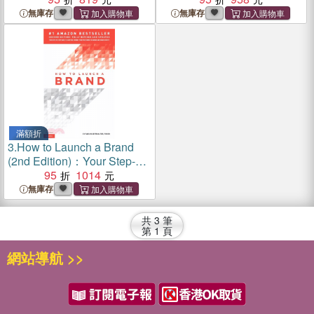
money while winning hearts
無庫存
無庫存
and minds.
滿額折
3.
How to Launch a Brand
(2nd Edition)：Your Step-by-
Step Guide to Crafting a
95
1014
Brand: From Positioning to
無庫存
Naming And Brand Identity
共
3
筆
第
1
頁
網站導航 >>