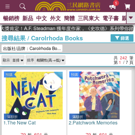
5
暢銷榜
新品
中文
外文
簡體
三民東大
電子書
親子
GO
！A.F. Steadman 獲年度作家，《史坎德》系列帶你踏上熱
搜尋結果
/
Carolrhoda Books
、
熱搜：
東野圭吾
高希均教授回憶錄
篩選
、
、
、
The Odyssey
父親節
如果歷
出版社/品牌：Carolrhoda Bo...
、
、
史是一群喵
暑期推薦
國際布克
、
、
獎 臺灣漫遊錄
方念華
台灣的李
共
242
筆
顯示
排序
、
、
登輝時代
數學女孩：黎曼猜想
第
1
/ 7
頁
偉大的迷走神經
預購
預購
滿額折
滿額折
1.
The New Cat
2.
Patchwork Memories
79
601
79
601