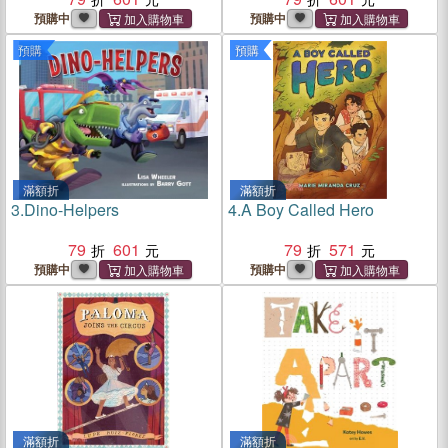
預購中
預購中
預購
預購
滿額折
滿額折
3.
Dino-Helpers
4.
A Boy Called Hero
79
601
79
571
預購中
預購中
滿額折
滿額折