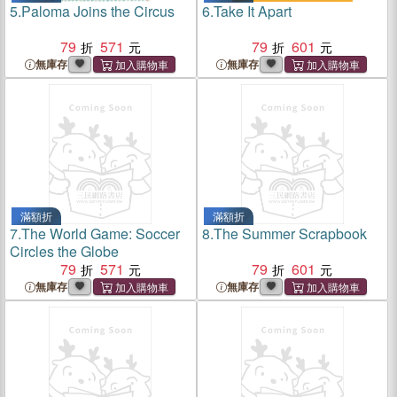
5.
Paloma Joins the Circus
6.
Take It Apart
79
571
79
601
無庫存
無庫存
滿額折
滿額折
7.
The World Game: Soccer
8.
The Summer Scrapbook
Circles the Globe
79
571
79
601
無庫存
無庫存