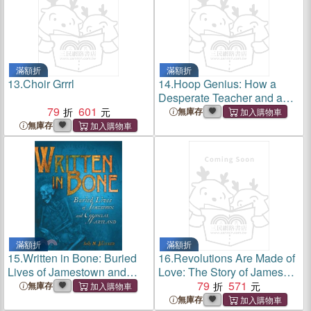
滿額折
滿額折
13.
Choir Grrrl
14.
Hoop Genius: How a
Desperate Teacher and a
79
601
Rowdy Gym Class Invented
無庫存
Basketball
無庫存
滿額折
滿額折
15.
Written in Bone: Buried
16.
Revolutions Are Made of
Lives of Jamestown and
Love: The Story of James
Colonial Maryland
Boggs and Grace Lee
79
571
無庫存
Boggs
無庫存