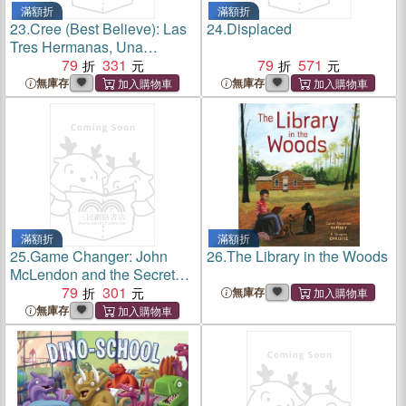
滿額折
滿額折
23.
Cree (Best Believe): Las
24.
Displaced
Tres Hermanas, Una
Hermandad Para El Bien
79
331
79
571
Común (the Tres Hermanas,
無庫存
無庫存
a Sisterhood for the
Common Good)
滿額折
滿額折
25.
Game Changer: John
26.
The Library in the Woods
McLendon and the Secret
Game
79
301
無庫存
無庫存