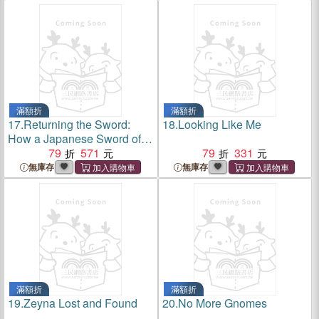
滿額折
滿額折
17.
Returning the Sword:
18.
Looking Like Me
How a Japanese Sword of
War Became a Symbol of
79
571
79
331
Friendship and Peace
無庫存
無庫存
滿額折
滿額折
19.
Zeyna Lost and Found
20.
No More Gnomes