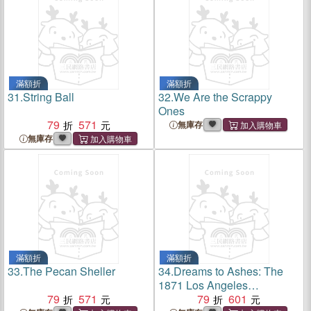
滿額折
滿額折
31.
String Ball
32.
We Are the Scrappy
Ones
79
571
無庫存
無庫存
滿額折
滿額折
33.
The Pecan Sheller
34.
Dreams to Ashes: The
1871 Los Angeles
79
571
Chinatown Massacre
79
601