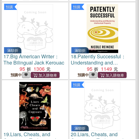
預購
預購
滿額折
滿額折
17.
Big American Writer：
18.
Patently Successful：
The Bilingual Jack Kerouac
Understanding and
95
1306
Mastering Intellectual
95
1149
Property
預購中
預購中
預購
滿額折
19.
Liars, Cheats, and
20.
Liars, Cheats, and