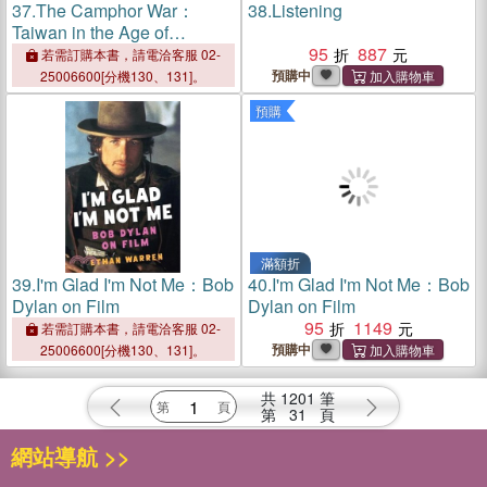
37.
The Camphor War：
38.
Listening
Taiwan in the Age of
Imperial Realignments
95
887
若需訂購本書，請電洽客服 02-
預購中
25006600[分機130、131]。
預購
滿額折
39.
I'm Glad I'm Not Me：Bob
40.
I'm Glad I'm Not Me：Bob
Dylan on Film
Dylan on Film
95
1149
若需訂購本書，請電洽客服 02-
預購中
25006600[分機130、131]。
共
1201
筆
第
31
頁
網站導航 >>