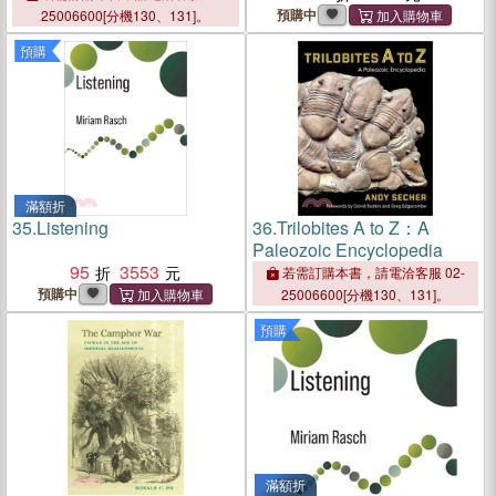
預購中
25006600[分機130、131]。
預購
滿額折
35.
Listening
36.
Trilobites A to Z：A
Paleozoic Encyclopedia
95
3553
若需訂購本書，請電洽客服 02-
預購中
25006600[分機130、131]。
預購
滿額折