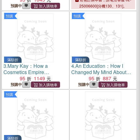
in America
預購中
25006600[分機130、131]。
預購
預購
滿額折
滿額折
3.
Mary Kay：How a
4.
An Education：How I
Cosmetics Empire
Changed My Mind About
Transformed Women’s Work
95
1149
Schools and Almost
95
887
in America
Everything Else
預購中
預購中
預購
滿額折