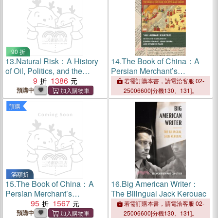
90 折
13.
Natural Risk：A History
14.
The Book of China：A
of Oil, Politics, and the
Persian Merchant’s
Environment in West Texas
9
1386
Description of the Ming State
若需訂購本書，請電洽客服 02-
for the Ottoman Court
預購中
25006600[分機130、131]。
預購
滿額折
15.
The Book of China：A
16.
Big American Writer：
Persian Merchant’s
The Bilingual Jack Kerouac
Description of the Ming State
95
1567
若需訂購本書，請電洽客服 02-
for the Ottoman Court
預購中
25006600[分機130、131]。