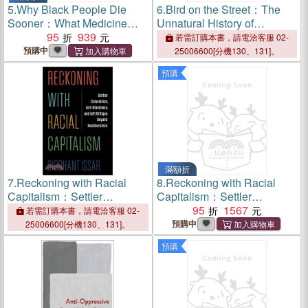
5.
Why Black People Die
6.
Bird on the Street：The
Sooner：What Medicine
Unnatural History of
Gets Wrong About Race and
95
939
Starlings
若需訂購本書，請電洽客服 02-
How to Fix It
預購中
25006600[分機130、131]。
預購
滿額折
7.
Reckoning with Racial
8.
Reckoning with Racial
Capitalism：Settler
Capitalism：Settler
Colonialism, Anti-Blackness,
Colonialism, Anti-Blackness,
95
1567
若需訂購本書，請電洽客服 02-
and Left Critique Beyond
and Left Critique Beyond
預購中
25006600[分機130、131]。
Neoliberalism
Neoliberalism
預購