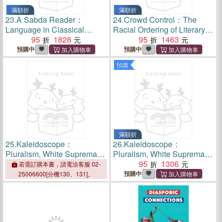
滿額折
滿額折
23.
A Sabda Reader：
24.
Crowd Control：The
Language in Classical
Racial Ordering of Literary
Indian Thought
95
1828
Reward
95
1463
預購中
預購中
預購
滿額折
25.
Kaleidoscope：
26.
Kaleidoscope：
Pluralism, White Supremacy,
Pluralism, White Supremacy,
and American Religious
and American Religious
95
1306
若需訂購本書，請電洽客服 02-
History
History
預購中
25006600[分機130、131]。