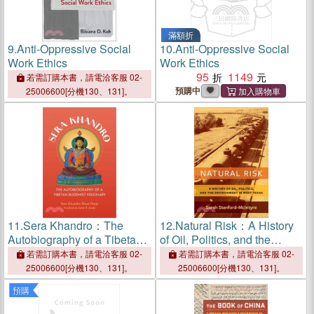
滿額折
9.
Anti-Oppressive Social
10.
Anti-Oppressive Social
Work Ethics
Work Ethics
95
1149
若需訂購本書，請電洽客服 02-
預購中
25006600[分機130、131]。
11.
Sera Khandro：The
12.
Natural Risk：A History
Autobiography of a Tibetan
of Oil, Politics, and the
Buddhist Visionary
Environment in West Texas
若需訂購本書，請電洽客服 02-
若需訂購本書，請電洽客服 02-
25006600[分機130、131]。
25006600[分機130、131]。
預購