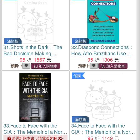
滿額折
滿額折
31.
Shots in the Dark：The
32.
Diasporic Connections：
Bad Decision-Making
How Afro-Brazilians Use
Behind US Wars from Korea
95
1567
African American Culture to
95
1306
to Afghanistan
Challenge Racial
預購中
預購中
Exceptionalism
預購
滿額折
33.
Face to Face with the
34.
Face to Face with the
CIA：The Memoir of a North
CIA：The Memoir of a North
Vietnamese Spymaster
Vietnamese Spymaster
95
1149
若需訂購本書，請電洽客服 02-