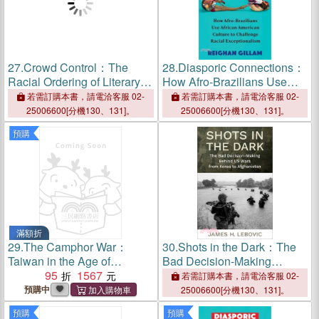
27.
Crowd Control：The
28.
Diasporic Connections：
Racial Ordering of Literary
How Afro-Brazilians Use
Reward
African American Culture to
若需訂購本書，請電洽客服 02-
若需訂購本書，請電洽客服 02-
Challenge Racial
25006600[分機130、131]。
25006600[分機130、131]。
Exceptionalism
預購
滿額折
29.
The Camphor War：
30.
Shots in the Dark：The
Taiwan in the Age of
Bad Decision-Making
Imperial Realignments
95
1567
Behind US Wars from Korea
若需訂購本書，請電洽客服 02-
to Afghanistan
預購中
25006600[分機130、131]。
預購
預購