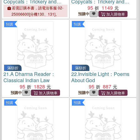
Copycats：Trickery and
Copycats：Trickery and
Deception in Nature
Deception in Nature
95
1149
若需訂購本書，請電洽客服 02-
預購中
25006600[分機130、131]。
預購
預購
滿額折
滿額折
21.
A Dharma Reader：
22.
Invisible Light：Poems
Classical Indian Law
About God
95
1828
95
887
預購中
預購中
預購
預購