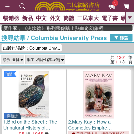
5
暢銷榜
新品
中文
外文
簡體
三民東大
電子書
親子
GO
獲年度作家，《史坎德》系列帶你踏上熱血奇幻旅程
搜尋結果
/
Columbia University Press
、
熱搜：
東野圭吾
高希均教授回憶錄
篩選
、
、
、
The Odyssey
父親節
如果歷
出版社/品牌：Columbia Univ...
、
、
史是一群喵
暑期推薦
國際布克
、
、
獎 臺灣漫遊錄
方念華
台灣的李
共
1201
筆
顯示
排序
、
、
登輝時代
數學女孩：黎曼猜想
第
1
/ 31
頁
偉大的迷走神經
預購
滿額折
1.
Bird on the Street：The
2.
Mary Kay：How a
Unnatural History of
Cosmetics Empire
Starlings
95
1045
Transformed Women’s Work
若需訂購本書，請電洽客服 02-