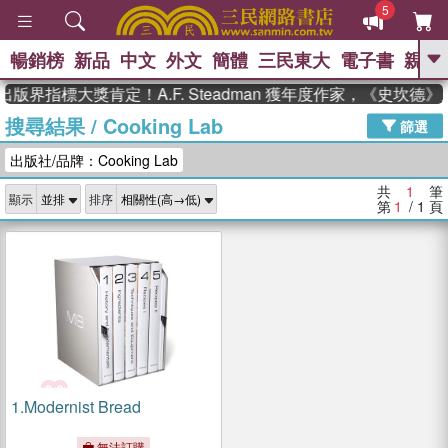
5
暢銷榜
新品
中文
外文
簡體
三民東大
電子書
親子
GO
出版界指標大獎肯定！A.F. Steadman 獲年度作家，《史坎
搜尋結果
/
Cooking Lab
、
、
熱搜：
東野圭吾
The Odyssey
篩選
、
、
父親節
如果歷史是一群喵
暑期
出版社/品牌：Cooking Lab
、
、
推薦
國際布克獎 臺灣漫遊錄
方
、
、
念華
台灣的李登輝時代
數學女
共
1
筆
顯示
排序
、
孩：黎曼猜想
偉大的迷走神經
第
1
/ 1
頁
1.
Modernist Bread
無法訂購