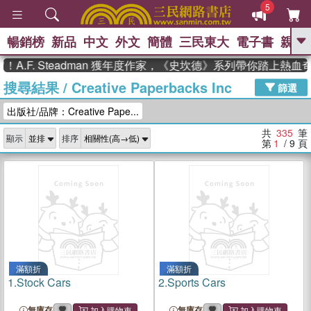
5
暢銷榜
新品
中文
外文
簡體
三民東大
電子書
親子
GO
F. Steadman 獲年度作家，《史坎德》系列帶你踏上熱血奇幻
搜尋結果
/
Creative Paperbacks Inc
、
熱搜：
東野圭吾
高希均教授回憶錄
篩選
、
、
、
The Odyssey
父親節
如果歷
出版社/品牌：Creative Pape...
、
、
史是一群喵
暑期推薦
國際布克
、
、
獎 臺灣漫遊錄
方念華
台灣的李
共
335
筆
顯示
排序
、
、
登輝時代
數學女孩：黎曼猜想
第
1
/ 9
頁
偉大的迷走神經
滿額折
滿額折
1.
Stock Cars
2.
Sports Cars
無庫存
無庫存