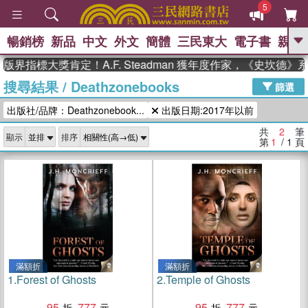
5
暢銷榜
新品
中文
外文
簡體
三民東大
電子書
親子
GO
版界指標大獎肯定！A.F. Steadman 獲年度作家，《史坎德
搜尋結果
/
Deathzonebooks
、
熱搜：
東野圭吾
高希均教授回憶錄
篩選
、
、
、
The Odyssey
父親節
如果歷
出版社/品牌：Deathzonebook...
出版日期:2017年以前
、
、
史是一群喵
暑期推薦
國際布克
、
、
獎 臺灣漫遊錄
方念華
台灣的李
共
2
筆
顯示
排序
、
、
登輝時代
數學女孩：黎曼猜想
第
1
/ 1
頁
偉大的迷走神經
滿額折
滿額折
1.
Forest of Ghosts
2.
Temple of Ghosts
95
777
95
777