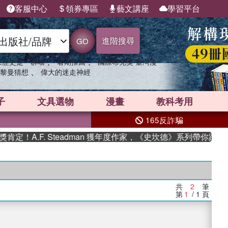
客服中心
領券專區
藝文講座
學習平台
進階搜尋
GO
、
、
果歷史是一群喵
暑期推薦
國際布克獎 臺灣漫
、
黎曼猜想
偉大的迷走神經
子
文具選物
漫畫
教科考用
165反詐騙
！A.F. Steadman 獲年度作家，《史坎德》系列帶你踏上熱
共
2
筆
第
1
/ 1
頁