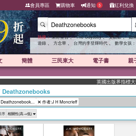
會員專區
購物車
通知
紅利兌換
5
、
、
、
熱搜：
東野圭吾
The Odyssey
父親節
如
、
、
、
遊錄
方念華
台灣的李登輝時代
數學女孩：
文
簡體
三民東大
電子書
親
英國出版界指標大獎肯定
/
Deathzonebooks
athzonebook...
作者:J H Moncrieff
排序