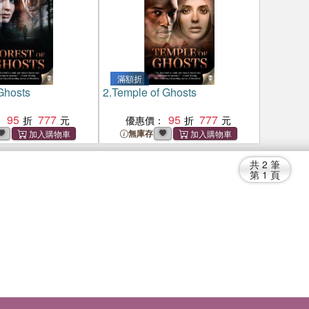
滿額折
 Ghosts
2.
Temple of Ghosts
95
777
95
777
：
優惠價：
無庫存
共
2
筆
第
1
頁