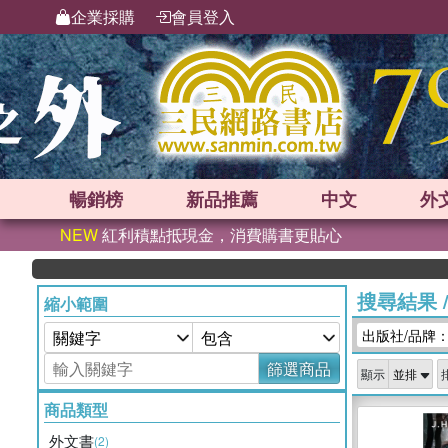
企業採購
會員登入
暢銷榜
新品
推薦
中文
外
NEW
紅利積點抵現金，消費購書更貼心
搜尋結果
縮小範圍
出版社/品牌：De
篩選商品
顯示
商品類型
外文書
(2)