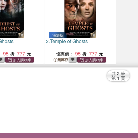
滿額折
 Ghosts
2.
Temple of Ghosts
95
777
95
777
：
優惠價：
無庫存
共
2
筆
第
1
頁