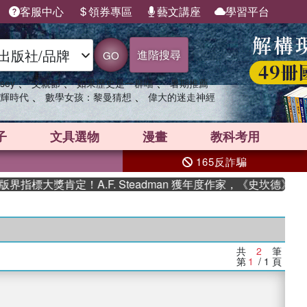
客服中心
領券專區
藝文講座
學習平台
進階搜尋
GO
、
、
、
sey
父親節
如果歷史是一群喵
暑期推薦
、
、
輝時代
數學女孩：黎曼猜想
偉大的迷走神經
子
文具選物
漫畫
教科考用
165反詐騙
指標大獎肯定！A.F. Steadman 獲年度作家，《史坎德》系
共
2
筆
第
1
/ 1
頁