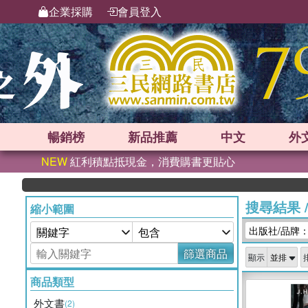
企業採購
會員登入
暢銷榜
新品
推薦
中文
外
NEW
紅利積點抵現金，消費購書更貼心
搜尋結果
縮小範圍
出版社/品牌：De
篩選商品
顯示
商品類型
外文書
(2)