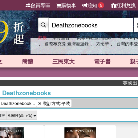
會員專區
購物車
通知
紅利兌換
5
、
、
熱搜：
東野圭吾
高希均教授回憶錄
The Odys
、
、
、
國際布克獎 臺灣漫遊錄
方念華
台灣的李登
文
簡體
三民東大
電子書
親
英國出版界
/
Deathzonebooks
athzonebook...
裝訂方式:平裝
排序