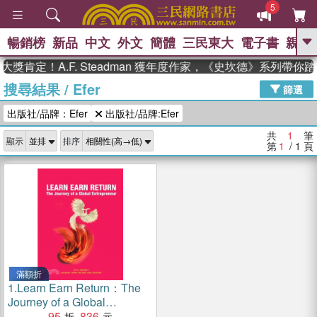
5
暢銷榜
新品
中文
外文
簡體
三民東大
電子書
親子
GO
獎肯定！A.F. Steadman 獲年度作家，《史坎德》系列帶你
搜尋結果
/
Efer
、
熱搜：
東野圭吾
高希均教授回憶錄
篩選
、
、
、
The Odyssey
父親節
如果歷
出版社/品牌：Efer
出版社/品牌:Efer
、
、
史是一群喵
暑期推薦
國際布克
、
、
獎 臺灣漫遊錄
方念華
台灣的李
共
1
筆
顯示
排序
、
、
登輝時代
數學女孩：黎曼猜想
第
1
/ 1
頁
偉大的迷走神經
滿額折
1.
Learn Earn Return：The
Journey of a Global
Entrepreneur
95
836