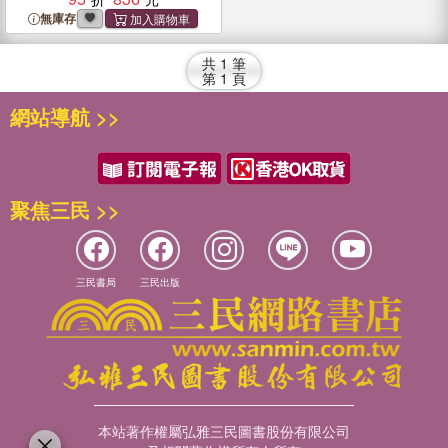
無庫存
共
1
筆
第
1
頁
網站導航 >>
聚焦三民 >>
三民書局
三民出版
本站著作權屬弘雅三民圖書股份有限公司