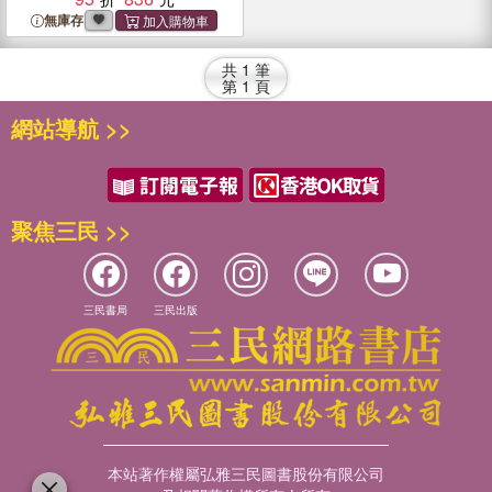
無庫存
共
1
筆
第
1
頁
網站導航 >>
聚焦三民 >>
三民書局
三民出版
本站著作權屬弘雅三民圖書股份有限公司