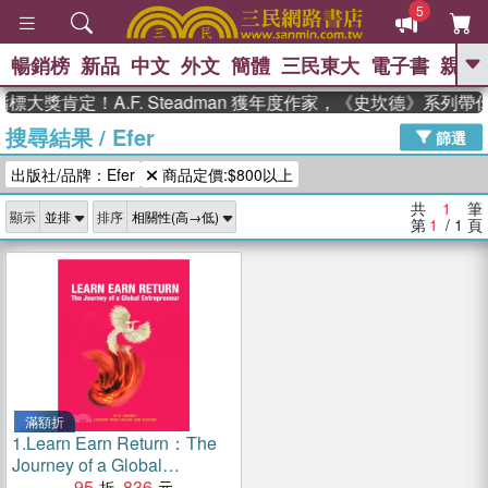
5
暢銷榜
新品
中文
外文
簡體
三民東大
電子書
親子
GO
標大獎肯定！A.F. Steadman 獲年度作家，《史坎德》系列
搜尋結果
/
Efer
、
、
熱搜：
東野圭吾
The Odyssey
篩選
、
、
父親節
如果歷史是一群喵
暑期
出版社/品牌：Efer
商品定價:$800以上
、
、
推薦
國際布克獎 臺灣漫遊錄
方
、
、
念華
台灣的李登輝時代
數學女
共
1
筆
顯示
排序
、
孩：黎曼猜想
偉大的迷走神經
第
1
/ 1
頁
滿額折
1.
Learn Earn Return：The
Journey of a Global
Entrepreneur
95
836