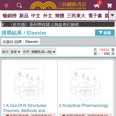
5
暢銷榜
新品
中文
外文
簡體
三民東大
電子書
親子
GO
度作家，《史坎德》系列帶你踏上熱血奇幻旅程
搜尋結果
/
Elsevier
、
熱搜：
東野圭吾
高希均教授回憶錄
篩選
、
、
、
The Odyssey
父親節
如果歷
出版社/品牌：Elsevier
、
、
史是一群喵
暑期推薦
國際布克
、
、
獎 臺灣漫遊錄
方念華
台灣的李
共
19424
筆
顯示
排序
、
、
登輝時代
數學女孩：黎曼猜想
第
1
/ 486
頁
偉大的迷走神經
1.
K-Out-Of-N Structures:
2.
Analytical Pharmacology
Theories, Methods and
Applications
若需訂購本書，請電洽客服 02-
若需訂購本書，請電洽客服 02-