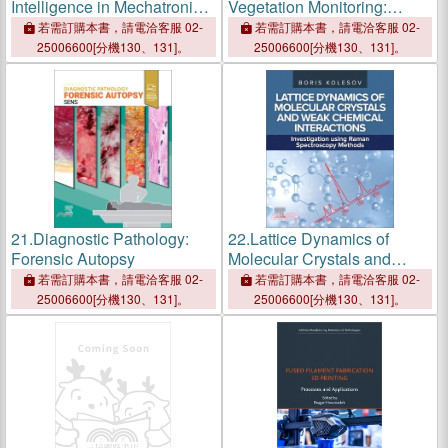
Intelligence in Mechatronics:
Vegetation Monitoring:
Solving Real-World
Technologies, Applications
若需訂購本書，請電洽客服 02-
若需訂購本書，請電洽客服 02-
Problems in Electronic
and Models
25006600[分機130、131]。
25006600[分機130、131]。
Systems Design
21.
Diagnostic Pathology:
22.
Lattice Dynamics of
Forensic Autopsy
Molecular Crystals and
Weak Chemical Interactions:
若需訂購本書，請電洽客服 02-
若需訂購本書，請電洽客服 02-
Investigation Using Raman
25006600[分機130、131]。
25006600[分機130、131]。
Spectroscopy Methods