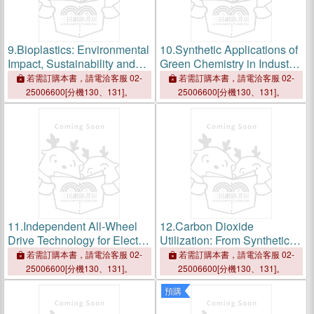
9.
Bioplastics: Environmental
10.
Synthetic Applications of
Impact, Sustainability and
Green Chemistry in Industry:
Applications
Green Sustainable Process
若需訂購本書，請電洽客服 02-
若需訂購本書，請電洽客服 02-
for Chemical and
25006600[分機130、131]。
25006600[分機130、131]。
Environmental Engineering
and Science
11.
Independent All-Wheel
12.
Carbon Dioxide
Drive Technology for Electric
Utilization: From Synthetic
Vehicles
Chemistry to Global
若需訂購本書，請電洽客服 02-
若需訂購本書，請電洽客服 02-
Sustainability
25006600[分機130、131]。
25006600[分機130、131]。
預購