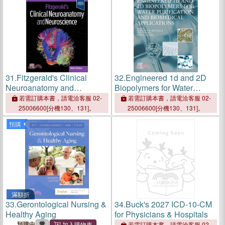
31.
Fitzgerald's Clinical
32.
Engineered 1d and 2D
Neuroanatomy and
Biopolymers for Water
Neuroscience
Purification and Biomedical
若需訂購本書，請電洽客服 02-
若需訂購本書，請電洽客服 02-
Applications
25006600[分機130、131]。
25006600[分機130、131]。
預購
滿額折
33.
Gerontological Nursing &
34.
Buck's 2027 ICD-10-CM
Healthy Aging
for Physicians & Hospitals
預購中
若需訂購本書，請電洽客服 02-