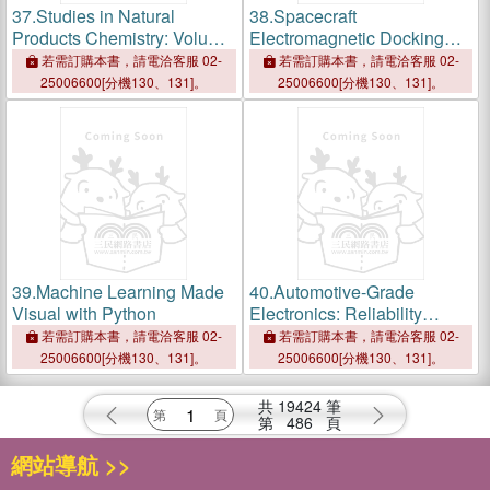
37.
Studies in Natural
38.
Spacecraft
Products Chemistry: Volume
Electromagnetic Docking
91
and Separation
若需訂購本書，請電洽客服 02-
若需訂購本書，請電洽客服 02-
25006600[分機130、131]。
25006600[分機130、131]。
39.
Machine Learning Made
40.
Automotive-Grade
Visual with Python
Electronics: Reliability
Design Theory,
若需訂購本書，請電洽客服 02-
若需訂購本書，請電洽客服 02-
Development Process, and
25006600[分機130、131]。
25006600[分機130、131]。
Full Lifetime Management
共
19424
筆
第
486
頁
網站導航 >>