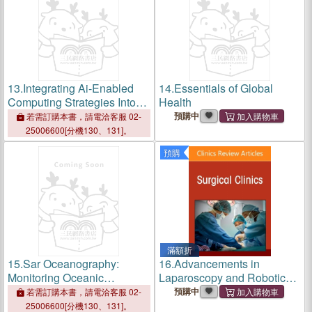
13.
Integrating Ai-Enabled
14.
Essentials of Global
Computing Strategies Into
Health
Sustainable Development
預購中
若需訂購本書，請電洽客服 02-
25006600[分機130、131]。
預購
滿額折
15.
Sar Oceanography:
16.
Advancements in
Monitoring Oceanic
Laparoscopy and Robotic
Dynamics with Synthetic
Surgery, an Issue of Surgical
預購中
若需訂購本書，請電洽客服 02-
Aperture Radar
Clinics: Volume 106-5
25006600[分機130、131]。