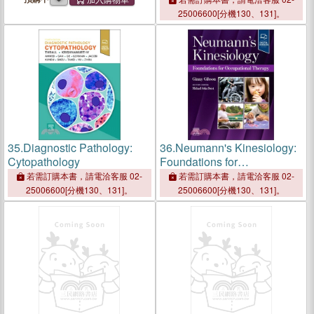
25006600[分機130、131]。
35.
Diagnostic Pathology:
36.
Neumann's Kinesiology:
Cytopathology
Foundations for
Occupational Therapy:
若需訂購本書，請電洽客服 02-
若需訂購本書，請電洽客服 02-
Foundations for
25006600[分機130、131]。
25006600[分機130、131]。
Occupational Therapy