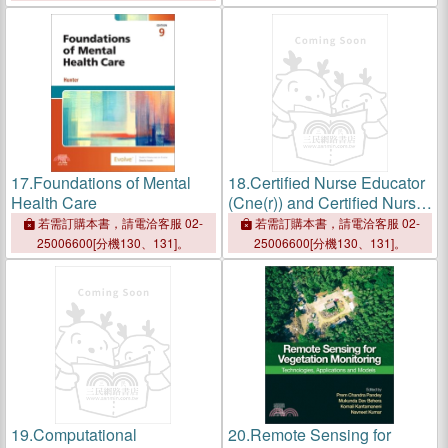
17.
Foundations of Mental
18.
Certified Nurse Educator
Health Care
(Cne(r)) and Certified Nurse
Educator Novice (Cne(r)N)
若需訂購本書，請電洽客服 02-
若需訂購本書，請電洽客服 02-
Exam Prep
25006600[分機130、131]。
25006600[分機130、131]。
19.
Computational
20.
Remote Sensing for