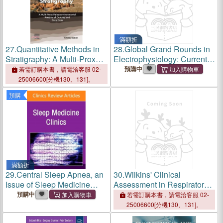
滿額折
27.
Quantitative Methods in
28.
Global Grand Rounds in
Stratigraphy: A Multi-Proxy
Electrophysiology: Current
Palaeoenvironmental
Techniques from Around the
預購中
若需訂購本書，請電洽客服 02-
Analysis of Outcrop and
World, an Issue of Cardiac
25006600[分機130、131]。
Core Data
Electrophysiology Clinics:
預購
Volume 18-3
滿額折
29.
Central Sleep Apnea, an
30.
Wilkins' Clinical
Issue of Sleep Medicine
Assessment in Respiratory
Clinics: Volume 21-3
Care
預購中
若需訂購本書，請電洽客服 02-
25006600[分機130、131]。