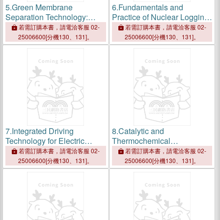
5.
Green Membrane
6.
Fundamentals and
Separation Technology:
Practice of Nuclear Logging:
Sustainable Solutions:
A Subsurface Measurement
若需訂購本書，請電洽客服 02-
若需訂購本書，請電洽客服 02-
Current Trends and Future
Technology
25006600[分機130、131]。
25006600[分機130、131]。
Developments in Bio-
Membranes
7.
Integrated Driving
8.
Catalytic and
Technology for Electric
Thermochemical
Vehicles
Conversion of Plastic Waste
若需訂購本書，請電洽客服 02-
若需訂購本書，請電洽客服 02-
25006600[分機130、131]。
25006600[分機130、131]。