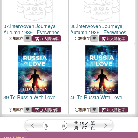
37.
Interwoven Journeys:
38.
Interwoven Journeys:
Autumn 1989 - Eyewitness
Autumn 1989 - Eyewitness
to Authoritarian Collapse
to Authoritarian Collapse
無庫存
無庫存
39.
To Russia With Love
40.
To Russia With Love
無庫存
無庫存
共
1051
筆
第
27
頁