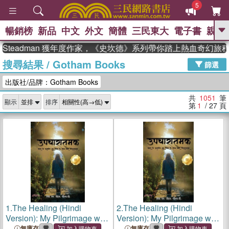
5
暢銷榜
新品
中文
外文
簡體
三民東大
電子書
親子
GO
eadman 獲年度作家，《史坎德》系列帶你踏上熱血奇幻旅程
搜尋結果
/
Gotham Books
、
熱搜：
東野圭吾
高希均教授回憶錄
篩選
、
、
、
The Odyssey
父親節
如果歷
出版社/品牌：Gotham Books
、
、
史是一群喵
暑期推薦
國際布克
、
、
獎 臺灣漫遊錄
方念華
台灣的李
共
1051
筆
顯示
排序
、
、
登輝時代
數學女孩：黎曼猜想
第
1
/ 27
頁
偉大的迷走神經
1.
The Healing (Hindi
2.
The Healing (Hindi
Version): My Pilgrimage with
Version): My Pilgrimage with
Tagore, India's Revered
Tagore, India's Revered
無庫存
無庫存