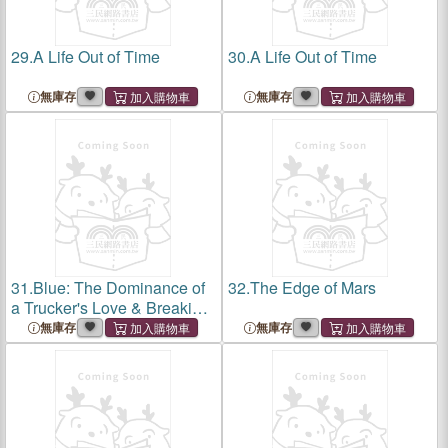
29.
A Life Out of Time
30.
A Life Out of Time
無庫存
無庫存
31.
Blue: The Dominance of
32.
The Edge of Mars
a Trucker's Love & Breaking
the Leash
無庫存
無庫存