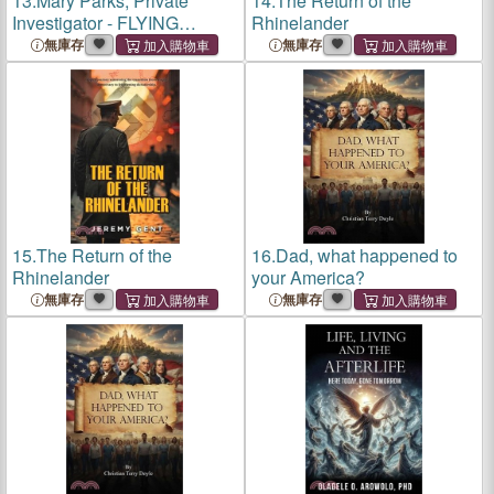
13.
Mary Parks, Private
14.
The Return of the
Investigator - FLYING
Rhinelander
LESSONS
無庫存
無庫存
15.
The Return of the
16.
Dad, what happened to
Rhinelander
your America?
無庫存
無庫存