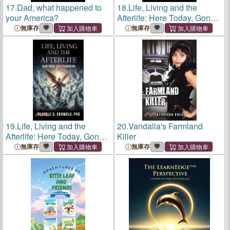
17.
Dad, what happened to
18.
Life, Living and the
your America?
Afterlife: Here Today, Gone
Tomorrow
無庫存
無庫存
19.
Life, Living and the
20.
Vandalia's Farmland
Afterlife: Here Today, Gone
Killer
Tomorrow
無庫存
無庫存