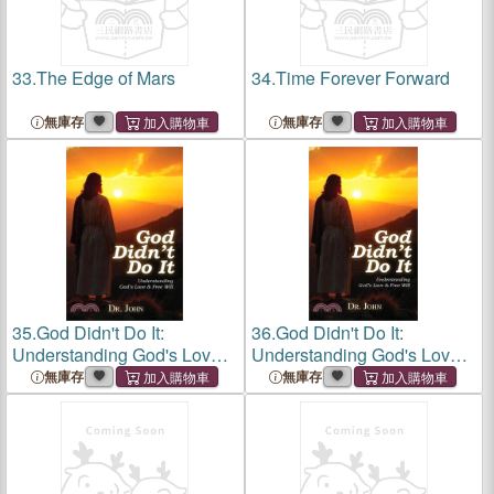
33.
The Edge of Mars
34.
Time Forever Forward
無庫存
無庫存
35.
God Didn't Do It:
36.
God Didn't Do It:
Understanding God's Love &
Understanding God's Love &
Free Will
Free Will
無庫存
無庫存