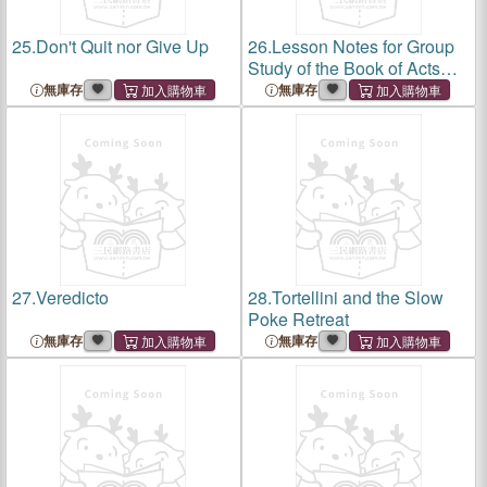
25.
Don't Quit nor Give Up
26.
Lesson Notes for Group
Study of the Book of Acts
and Related Questions: 4th
無庫存
無庫存
Edition
27.
Veredicto
28.
Tortellini and the Slow
Poke Retreat
無庫存
無庫存