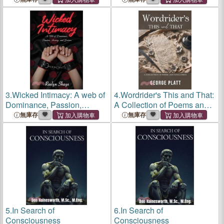
Teacher
Teacher
3.
Wicked Intimacy: A web of
4.
Wordrider's This and That:
Dominance, Passion,
A Collection of Poems and
Secrecy, and Desires
Song Lyrics
無庫存
無庫存
5.
In Search of
6.
In Search of
Consciousness
Consciousness