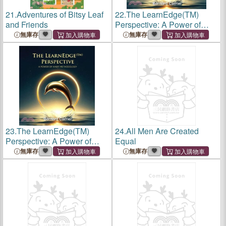
21.
Adventures of Bitsy Leaf
22.
The LearnEdge(TM)
and Friends
Perspective: A Power of
Habit Methodology
無庫存
無庫存
23.
The LearnEdge(TM)
24.
All Men Are Created
Perspective: A Power of
Equal
Habit Methodology
無庫存
無庫存