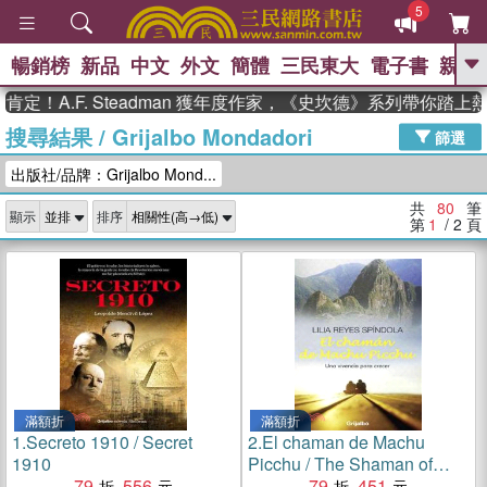
5
暢銷榜
新品
中文
外文
簡體
三民東大
電子書
親子
GO
.F. Steadman 獲年度作家，《史坎德》系列帶你踏上熱血奇
搜尋結果
/
Grijalbo Mondadori
、
熱搜：
東野圭吾
高希均教授回憶錄
篩選
、
、
、
The Odyssey
父親節
如果歷
出版社/品牌：Grijalbo Mond...
、
、
史是一群喵
暑期推薦
國際布克
、
、
獎 臺灣漫遊錄
方念華
台灣的李
共
80
筆
顯示
排序
、
、
登輝時代
數學女孩：黎曼猜想
第
1
/ 2
頁
偉大的迷走神經
滿額折
滿額折
1.
Secreto 1910 / Secret
2.
El chaman de Machu
1910
Picchu / The Shaman of
79
556
Machu Picchu
79
451