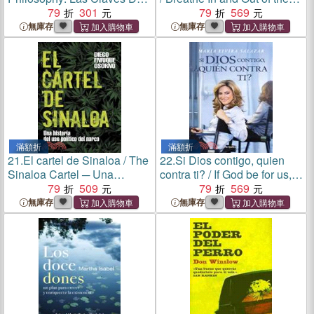
La Serie
79
301
Crisis!: Guia Para Sobrevivir
79
569
En Tiempos Difficiles
無庫存
無庫存
滿額折
滿額折
21.
El cartel de Sinaloa / The
22.
Si Dios contigo, quien
Sinaloa Cartel ─ Una
contra ti? / If God be for us,
Historia Del Uso Politico Del
79
509
who can be against us?
79
569
Narco/ a History of the
無庫存
無庫存
Political Use of the Narcotics
Detective