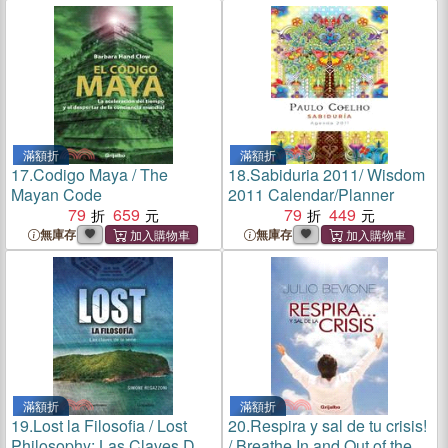
滿額折
滿額折
17.
Codigo Maya / The
18.
Sabiduria 2011/ Wisdom
Mayan Code
2011 Calendar/Planner
79
659
79
449
無庫存
無庫存
滿額折
滿額折
19.
Lost la Filosofia / Lost
20.
Respira y sal de tu crisis!
Philosophy: Las Claves De
/ Breathe In and Out of the