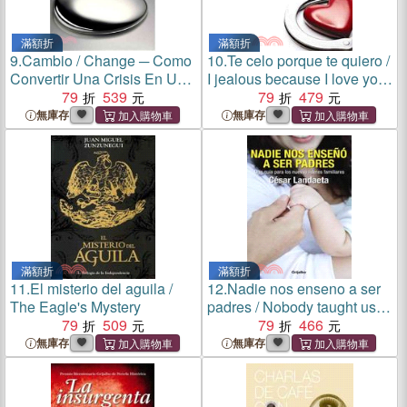
滿額折
滿額折
9.
Cambio / Change ─ Como
10.
Te celo porque te quiero /
Convertir Una Crisis En Una
I jealous because I love you:
Oportunidad / Like Turning a
79
539
Como Los Celos Nacen Del
79
479
Crisis into an Opportunity
Amor, Pero Lo Matan
無庫存
無庫存
滿額折
滿額折
11.
El misterio del aguila /
12.
Nadie nos enseno a ser
The Eagle's Mystery
padres / Nobody taught us
79
509
how to be parents:Una Guia
79
466
Para Los Nuevos Lideres
無庫存
無庫存
Familiares / a Guide for the
New Family Leaders