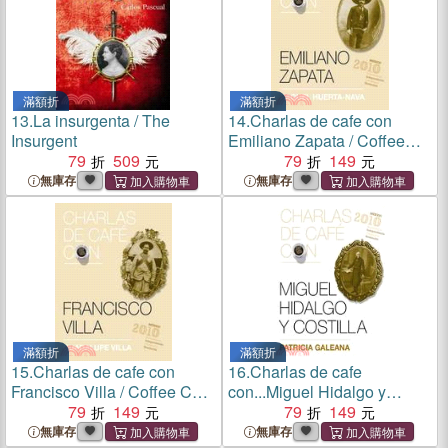
滿額折
滿額折
13.
La insurgenta / The
14.
Charlas de cafe con
Insurgent
Emiliano Zapata / Coffee
79
509
Chat with Emiliano Zapata
79
149
無庫存
無庫存
滿額折
滿額折
15.
Charlas de cafe con
16.
Charlas de cafe
Francisco Villa / Coffee Chat
con...Miguel Hidalgo y
with Francisco Villa
79
149
Costilla / Coffee Chat with
79
149
Miguel Hidalgo
無庫存
無庫存