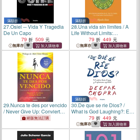
滿額折
滿額折
27.
Osiel ─ Vida Y Tragedia
28.
Una vida sin limites / A
De Un Capo
Life Without Limits:
79
509
Reflexiones Basadas En El
79
449
Tao Te Ching Y El Coaching
無庫存
無庫存
Ontologico
滿額折
29.
Nunca te des por vencido
30.
De que se rie Dios? /
/ Never Give Up: Convierte
What is God Laughing?: El
Tus Obstaculos En
Sendero Hacia El Gozo Y El
79
449
絕版無法訂購
Oportunidades
Optimismo Espiritual
無庫存