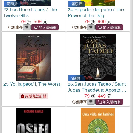
滿額折
滿額折
23.
Los Doce Dones / The
24.
El poder del perro / The
Twelve Gifts
Power of the Dog
79
509
79
900
無庫存
無庫存
滿額折
25.
Yo, la peor/ I, The Worst
26.
San Judas Tadeo / Saint
Judas Thaddeus: Apostol
De Las Causas Perdidas
79
449
絕版無法訂購
無庫存