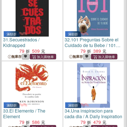
滿額折
滿額折
31.
Secuestrados /
32.
101 Preguntas Sobre el
Kidnapped
Cuidado de tu Bebe / 101
79
509
Questions About Caring for
79
389
Your Baby
無庫存
無庫存
滿額折
滿額折
33.
El Elemento / The
34.
Una inspiracion para
Element
cada dia / A Daily Inspiration
79
586
79
479