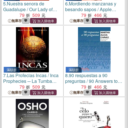
5.
Nuestra senora de
6.
Mordiendo manzanas y
Guadalupe / Our Lady of
besando sapos / Apple
Guadalupe ─ Madre De La
79
509
Biting and Kissing Frogs ─
79
466
Civilizacion Del Amor
Lecciones de las princesas
無庫存
無庫存
para la mujer moderna /
Princes's Lessons for
Modern Woman
滿額折
滿額折
7.
Las Profecias Incas / Inca
8.
90 respuestas a 90
Prophecies ─ La Tumba
preguntas / 90 Answers to
Perdida De Viracocha
79
509
90 Questions: Sobre Cosas
79
466
De La Vida
無庫存
無庫存