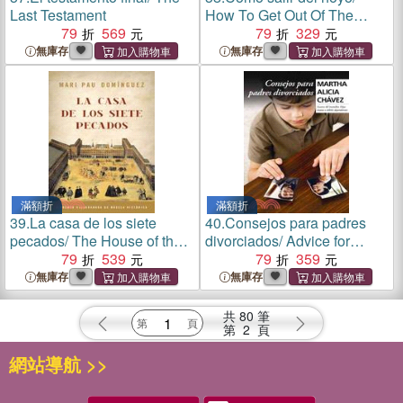
Last Testament
How To Get Out Of The
79
569
Hole: Estrategias Para
79
329
Superar La Crisis/ Strategies
無庫存
無庫存
to Overcome the Crisis
滿額折
滿額折
39.
La casa de los siete
40.
Consejos para padres
pecados/ The House of the
divorciados/ Advice for
Seven Sins
79
539
Divorced Parents
79
359
無庫存
無庫存
共
80
筆
第
2
頁
網站導航 >>