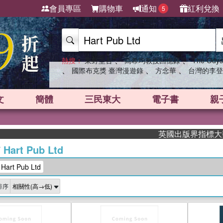
會員專區
購物車
通知
紅利兌換
5
、
、
熱搜：
東野圭吾
高希均教授回憶錄
The Odys
、
、
、
國際布克獎 臺灣漫遊錄
方念華
台灣的李登
文
簡體
三民東大
電子書
親
英國出版界指標大獎肯定！A.
/
Hart Pub Ltd
rt Pub Ltd
排序