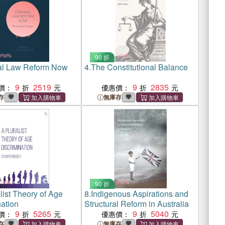
90 折
al Law Reform Now
4.
The Constitutional Balance
9
2519
9
2835
價：
優惠價：
存
無庫存
90 折
list Theory of Age
8.
Indigenous Aspirations and
nation
Structural Reform in Australia
9
5265
9
5040
價：
優惠價：
存
無庫存