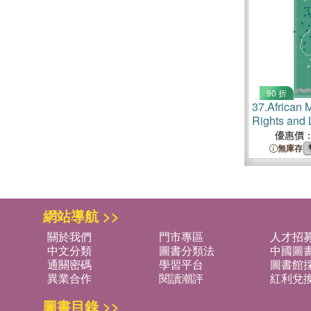
90 折
37.
African 
Rights and L
優惠價
無庫存
網站導航 >>
關於我們
門市專區
人才招
中文分類
圖書分類法
中國圖
通關密碼
學習平台
圖書館採
異業合作
閱讀潮評
紅利兌
圖書目錄 >>