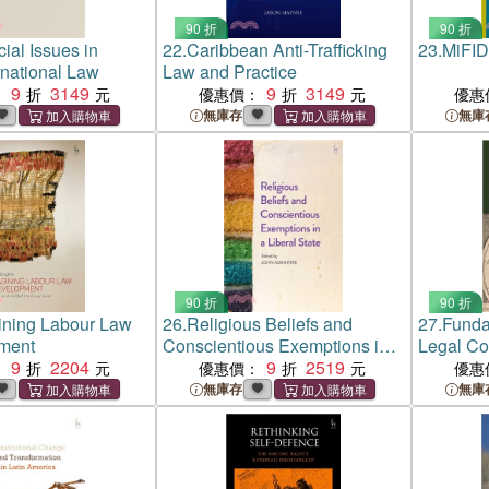
90 折
90 折
al Issues in
22.
Caribbean Anti-Trafficking
23.
MiFID 
rnational Law
Law and Practice
9
3149
9
3149
：
優惠價：
優惠
無庫存
無庫
90 折
90 折
ining Labour Law
26.
Religious Beliefs and
27.
Funda
pment
Conscientious Exemptions in a
Legal Co
9
2204
Liberal State
9
2519
Criminal
：
優惠價：
優惠
無庫存
無庫