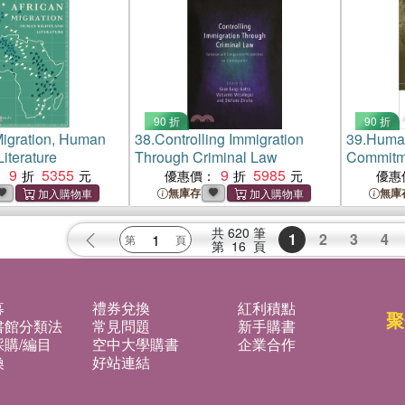
90 折
90 折
Migration, Human
38.
Controlling Immigration
39.
Human
iterature
Through Criminal Law
Commitme
9
5355
9
5985
：
優惠價：
優惠
無庫存
無庫
共
620
筆
1
2
3
4
第
16
頁
募
禮券兌換
紅利積點
聚
書館分類法
常見問題
新手購書
購/編目
空中大學購書
企業合作
換
好站連結