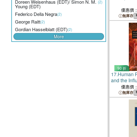
Doreen Weisenhaus (EDT)/ Simon N. M.
(2)
Young (EDT)
優惠價
Federico Della Negra
(2)
無庫存
George Raitt
(2)
Gordian Hasselblatt (EDT)
(2)
More
90 折
17.
Human Ri
and the Infl
Jurisprude
優惠價
無庫存