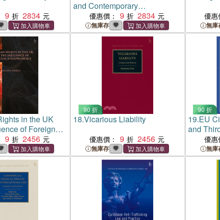
and Contemporary
9
2834
Developments: Drawing the
9
2834
：
優惠價：
優惠
Threads Together
無庫存
無庫
90 折
90 折
ghts in the UK
18.
Vicarious Liability
19.
EU Ci
uence of Foreign
and Thir
nce
9
2456
9
2456
：
優惠價：
優惠
無庫存
無庫