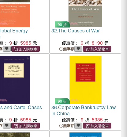
90 折
lobal Energy
32.
The Causes of War
n
9
5985
9
8190
價：
優惠價：
存
無庫存
90 折
s and Cartel Cases
36.
Corporate Bankruptcy Law
in China
9
5985
9
5985
價：
優惠價：
存
無庫存