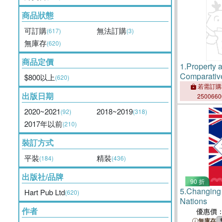
商品狀態
可訂購
無法訂購
(617)
(3)
無庫存
(620)
商品定價
1.
Property 
Comparative
$800以上
(620)
English La
若需訂購
出版日期
250066
2020~2021
2018~2019
(92)
(318)
2017年以前
(210)
裝訂方式
平裝
精裝
(184)
(436)
出版社/品牌
90 折
5.
Changing 
Hart Pub Ltd
(620)
Nations
作者
優惠價
無庫存