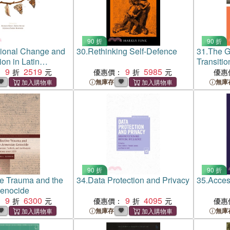
90 折
90 折
tional Change and
30.
Rethinking Self-Defence
31.
The G
on in Latin
Transitio
9
2519
9
5985
：
優惠價：
優惠
無庫存
無庫
90 折
90 折
ve Trauma and the
34.
Data Protection and Privacy
35.
Acces
enocide
9
6300
9
4095
：
優惠價：
優惠
無庫存
無庫