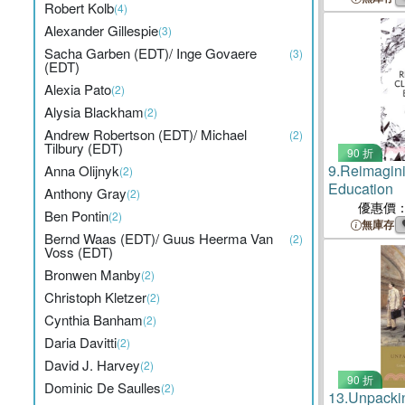
Robert Kolb
(4)
Alexander Gillespie
(3)
Sacha Garben (EDT)/ Inge Govaere
(3)
(EDT)
Alexia Pato
(2)
Alysia Blackham
(2)
Andrew Robertson (EDT)/ Michael
(2)
Tilbury (EDT)
90 折
9.
Reimagini
Anna Olijnyk
(2)
Education
Anthony Gray
(2)
優惠價
Ben Pontin
(2)
無庫存
Bernd Waas (EDT)/ Guus Heerma Van
(2)
Voss (EDT)
Bronwen Manby
(2)
Christoph Kletzer
(2)
Cynthia Banham
(2)
Daria Davitti
(2)
David J. Harvey
(2)
90 折
Dominic De Saulles
(2)
13.
Unpackin