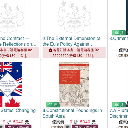
90 折
and Contract ―
2.
The External Dimension of
3.
Crimin
 Reflections on
the Eu's Policy Against
w and Spanish Law
Trafficking in Human Beings
優惠
本書，請電洽客服 02-
若需訂購本書，請電洽客服 02-
無庫
00[分機130、131]。
25006600[分機130、131]。
90 折
90 折
States, Changing
6.
Constitutional Foundings in
7.
A Plura
South Asia
Discrimi
9
5040
9
5040
：
優惠價：
優惠
無庫存
無庫