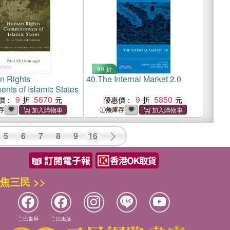
90 折
 Rights
40.
The Internal Market 2.0
nts of Islamic States
9
5670
9
5850
價：
優惠價：
存
無庫存
5
6
7
8
9
16
焦三民 >>
三民書局
三民出版