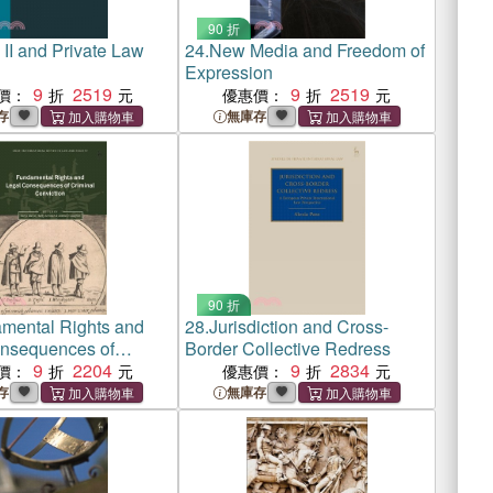
90 折
II and Private Law
24.
New Media and Freedom of
Expression
9
2519
9
2519
價：
優惠價：
存
無庫存
90 折
mental Rights and
28.
Jurisdiction and Cross-
nsequences of
Border Collective Redress
 Conviction
9
2204
9
2834
價：
優惠價：
存
無庫存