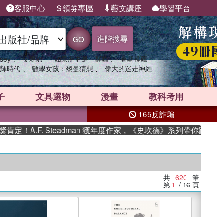
客服中心
領券專區
藝文講座
學習平台
進階搜尋
GO
、
、
、
sey
父親節
如果歷史是一群喵
暑期推薦
、
、
輝時代
數學女孩：黎曼猜想
偉大的迷走神經
子
文具選物
漫畫
教科考用
165反詐騙
F. Steadman 獲年度作家，《史坎德》系列帶你踏上熱血奇幻
共
620
筆
第
1
/ 16
頁