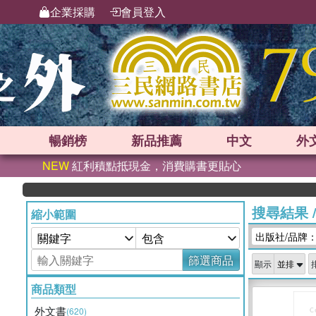
企業採購
會員登入
暢銷榜
新品
推薦
中文
外
NEW
紅利積點抵現金，消費購書更貼心
搜尋結果
縮小範圍
出版社/品牌：Ha
篩選商品
顯示
商品類型
外文書
(620)