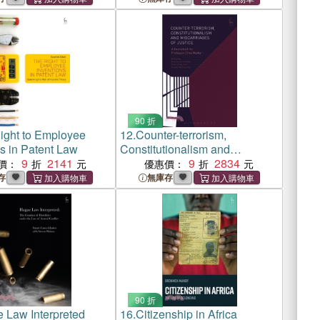
90 折
ight to Employee
12.
Counter-terrorism,
s in Patent Law
Constitutionalism and
9
2141
Miscarriages of Justice
9
2834
價：
優惠價：
存
無庫存
90 折
 Law Interpreted
16.
Citizenship in Africa