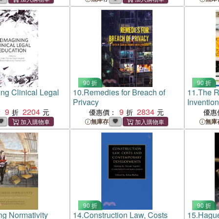
90 折
90 折
ng Clinical Legal
10.
Remedies for Breach of
11.
The R
Privacy
Invention
9
2204
9
2834
：
優惠價：
優惠
無庫存
無庫
90 折
90 折
g Normativity
14.
Construction Law, Costs
15.
Hague