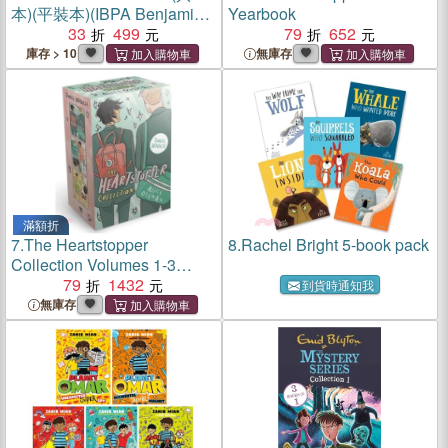
本)(平裝本)(IBPA Benjamin
Yearbook
Franklin Awards GOLD
33
499
79
652
Winner)
庫存 > 10
無庫存
滿額折
7.
The Heartstopper
8.
Rachel Bright 5-book pack
Collection Volumes 1-3
(graphic novel)(英國版)
79
1432
到貨時通知我
無庫存