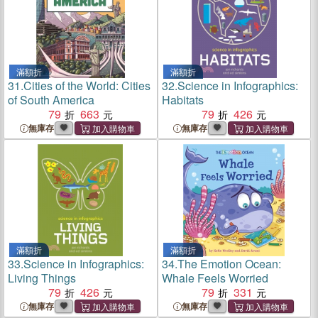
滿額折
滿額折
31.
Cities of the World: Cities
32.
Science in Infographics:
of South America
Habitats
79
663
79
426
無庫存
無庫存
滿額折
滿額折
33.
Science in Infographics:
34.
The Emotion Ocean:
Living Things
Whale Feels Worried
79
426
79
331
無庫存
無庫存