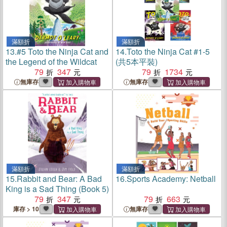
滿額折
滿額折
13.
#5 Toto the Ninja Cat and
14.
Toto the Ninja Cat #1-5
the Legend of the Wildcat
(共5本平裝)
79
347
79
1734
無庫存
無庫存
滿額折
滿額折
15.
Rabbit and Bear: A Bad
16.
Sports Academy: Netball
King is a Sad Thing (Book 5)
79
347
79
663
庫存 > 10
無庫存