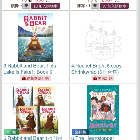
Winner)
預購中
庫存：1
3.
Rabbit and Bear: This
4.
Rachel Bright 6 copy
Lake is Fake! : Book 6
Shrinkwrap (6冊合售)
絕版無法訂購
無法訂購
33 折
滿額折
5.
Rabbit and Bear 1-4 (共4
6.
The Heartstopper