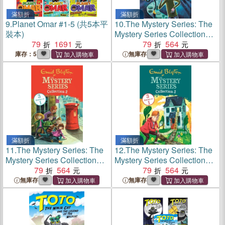
滿額折
滿額折
9.
Planet Omar #1-5 (共5本平
10.
The Mystery Series: The
裝本)
Mystery Series Collection
79
1691
1：Books 1-3
79
564
庫存：5
無庫存
滿額折
滿額折
11.
The Mystery Series: The
12.
The Mystery Series: The
Mystery Series Collection
Mystery Series Collection
2：Books 4-6
79
564
3：Books 7-9
79
564
無庫存
無庫存