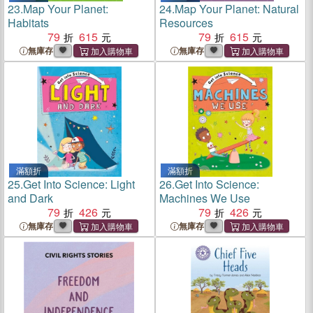
23.
Map Your Planet:
24.
Map Your Planet: Natural
Habitats
Resources
79
615
79
615
無庫存
無庫存
滿額折
滿額折
25.
Get Into Science: Light
26.
Get Into Science:
and Dark
Machines We Use
79
426
79
426
無庫存
無庫存