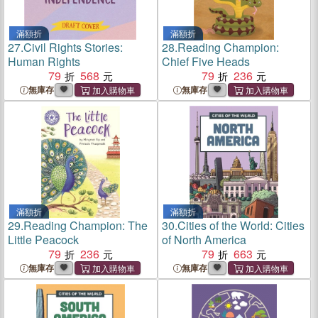
滿額折
滿額折
27.
Civil Rights Stories:
28.
Reading Champion:
Human Rights
Chief Five Heads
79
568
79
236
無庫存
無庫存
滿額折
滿額折
29.
Reading Champion: The
30.
Cities of the World: Cities
Little Peacock
of North America
79
236
79
663
無庫存
無庫存