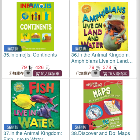
滿額折
滿額折
35.
Infomojis: Continents
36.
In the Animal Kingdom:
Amphibians Live on Land
79
426
and in Water
79
378
無庫存
無庫存
滿額折
滿額折
37.
In the Animal Kingdom:
38.
Discover and Do: Maps
Fish Live in Water