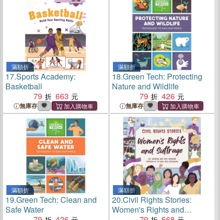
滿額折
滿額折
17.
Sports Academy:
18.
Green Tech: Protecting
Basketball
Nature and Wildlife
79
663
79
426
無庫存
無庫存
滿額折
滿額折
19.
Green Tech: Clean and
20.
Civil Rights Stories:
Safe Water
Women's Rights and
79
426
Suffrage
79
568