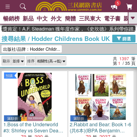
5
暢銷榜
新品
中文
外文
簡體
三民東大
電子書
親子
GO
A.F. Steadman 獲年度作家，《史坎德》系列帶你踏上熱血
搜尋結果
/
Hodder Childrens Book UK
、
熱搜：
東野圭吾
高希均教授回憶錄
篩選
、
、
、
The Odyssey
父親節
花開錦
出版社/品牌：Hodder Childr...
、
、
、
繡
暑期推薦
方念華
台灣的
、
李登輝時代
數學女孩：黎曼猜想
共
1397
筆
顯示
排序
、
、
偉大的迷走神經
如果歷史是一
第
1
/ 35
頁
、
群喵
臺灣漫遊錄
預購
滿額折
滿額折
1.
Boss of the Underworld
2.
Rabbit and Bear: Book 1-6
#3: Shirley vs Seven Deadly
(共6本)(IBPA Benjamin
Dangers (graphic novel)
79
390
Franklin Awards GOLD
79
2037