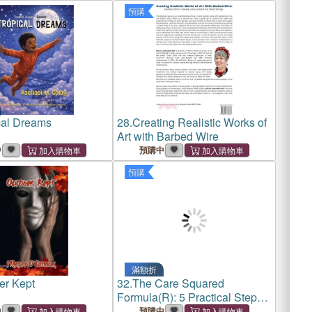
預購
cal Dreams
28.
Creating Realistic Works of
Art with Barbed Wire
中
預購中
預購
滿額折
er Kept
32.
The Care Squared
Formula(R): 5 Practical Steps
to Sustainable Leadership
中
預購中