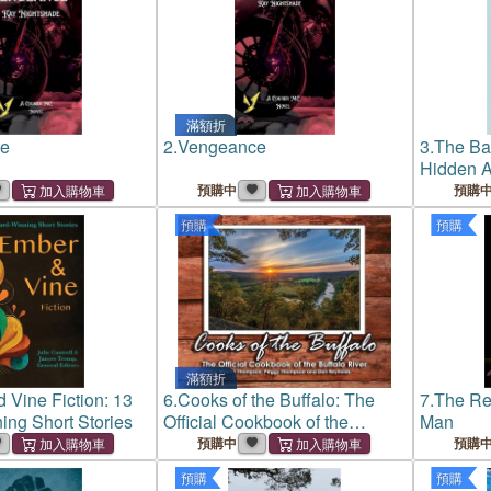
滿額折
e
2.
Vengeance
3.
The Ba
Hidden A
Everyday
預購中
預購
預購
預購
滿額折
 Vine Fiction: 13
6.
Cooks of the Buffalo: The
7.
The Re
ng Short Stories
Official Cookbook of the
Man
Buffalo River
預購中
預購
預購
預購