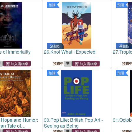
預購
預購
滿額折
滿額折
 of Immortality
26.
Knot What I Expected
27.
Tropi
預購中
預購
預購
預購
f Hope and Humor:
30.
Pop Life: British Pop Art -
31.
Octob
can Tale of
Seeing as Being
and Joy
預購中
預購