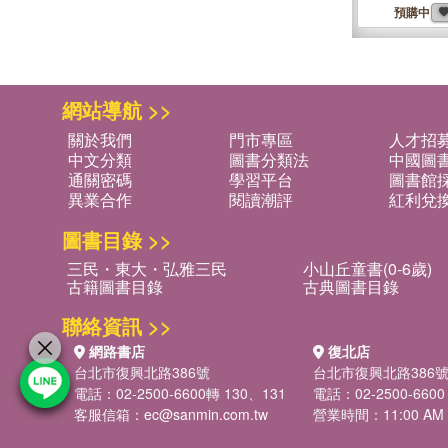
預購中
網站導航 >>
關於我們
門市專區
人才招
中文分類
圖書分類法
中國圖
通關密碼
學習平台
圖書館採
異業合作
閱讀潮評
紅利兌
圖書目錄 >>
三民・東大・弘雅三民
小山丘童書(0-6歲)
古籍圖書目錄
古典圖書目錄
聯絡資訊 >>
網路書店
復北店
台北市復興北路386號
台北市復興北路386
電話：02-2500-6600轉 130、131
電話：02-2500-6600
客服信箱：
ec@sanmin.com.tw
營業時間：11:00 AM -