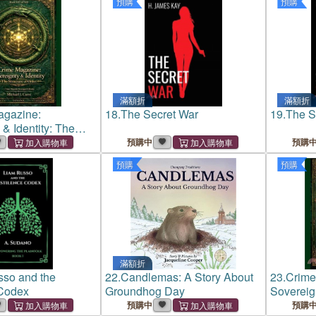
預購
預購
滿額折
滿額折
agazine:
18.
The Secret War
19.
The S
& Identity: The
 Order
預購中
預購
預購
預購
滿額折
sso and the
22.
Candlemas: A Story About
23.
Crime
 Codex
Groundhog Day
Sovereign
River of 
預購中
預購