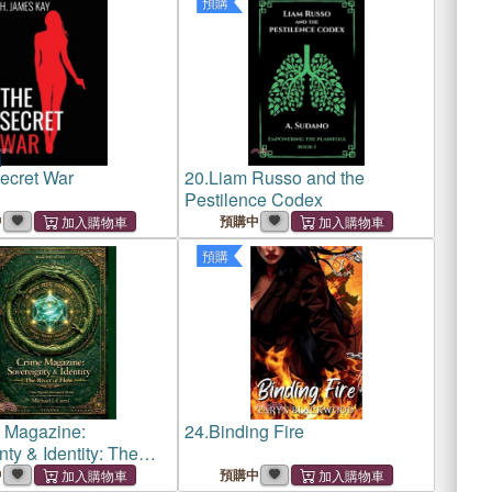
預購
ecret War
20.
Liam Russo and the
Pestilence Codex
中
預購中
預購
 Magazine:
24.
Binding Fire
ty & Identity: The
Flow
中
預購中