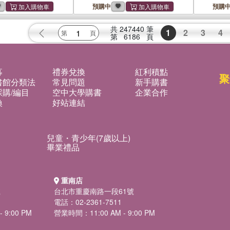
預購中
預購
共
247440
筆
1
2
3
4
第
6186
頁
募
禮券兌換
紅利積點
聚
書館分類法
常見問題
新手購書
購/編目
空中大學購書
企業合作
換
好站連結
兒童・青少年(7歲以上)
畢業禮品
重南店
號
台北市重慶南路一段61號
電話：02-2361-7511
 9:00 PM
營業時間：11:00 AM - 9:00 PM