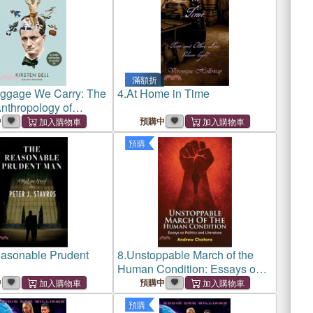
滿額折
ggage We Carry: The
4.
At Home in Time
nthropology of
 Life
中
預購中
預購
asonable Prudent
8.
Unstoppable March of the
Human Condition: Essays on
Politics and Literature
中
預購中
預購