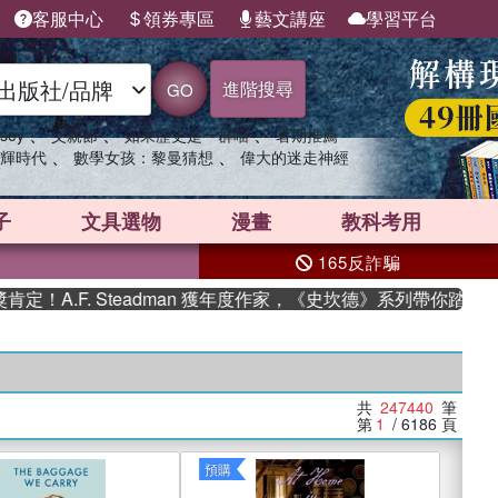
客服中心
領券專區
藝文講座
學習平台
進階搜尋
GO
、
、
、
sey
父親節
如果歷史是一群喵
暑期推薦
、
、
輝時代
數學女孩：黎曼猜想
偉大的迷走神經
子
文具選物
漫畫
教科考用
165反詐騙
. Steadman 獲年度作家，《史坎德》系列帶你踏上熱血奇幻旅
共
247440
筆
第
1
/ 6186
頁
預購