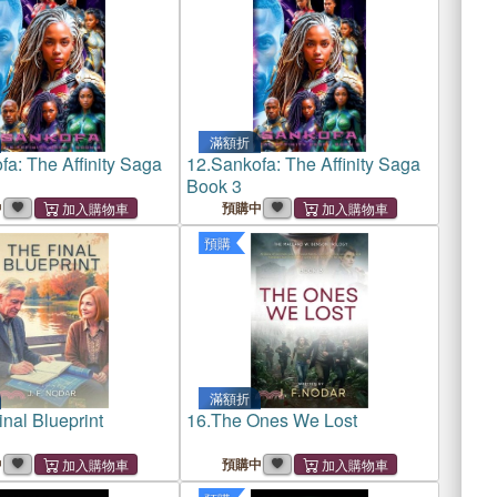
滿額折
fa: The Affinity Saga
12.
Sankofa: The Affinity Saga
Book 3
中
預購中
預購
滿額折
nal Blueprint
16.
The Ones We Lost
中
預購中