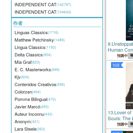
INDEPENDENT CAT
(142797)
INDEPENDENT CAT
(104643)
作者
Linguas Classics
(1716)
Matthew Petchinsky
(1489)
9.
Unstoppab
Lingua Classics
(1192)
Human Cond
Delta Classics
(954)
Politics and
預購中
Mia Graf
(823)
預購
E. C. Masterworks
(699)
Kjv
(604)
Contenidos Creativos
(596)
Colorzen
(494)
Pomme Bilingual
(470)
Javier Marcó
(450)
13.
Lover of 
Auteur Inconnu
(443)
Souls: The 
Anonym
(421)
James B. R
預購中
Lara Steele
(363)