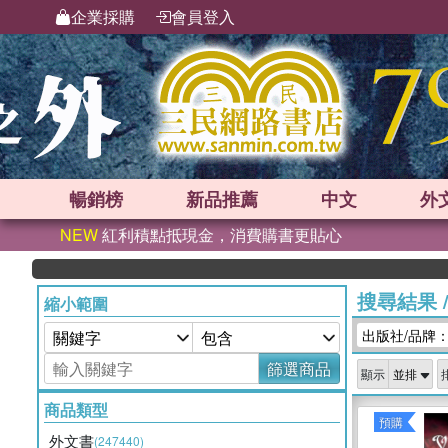
企業採購
會員登入
暢銷榜
新品
推薦
中文
外
NEW
紅利積點抵現金，消費購書更貼心
搜尋結果
縮小範圍
出版社/品牌：IN
篩選商品
顯示
商品類型
預購
外文書
(247440)