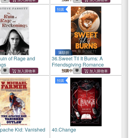
Success...if you care enough!
預購
滿額折
uin of Rage and
36.
Sweet Til It Burns: A
ngs
Friendsgiving Romance
中
預購中
預購
pache Kid: Vanished
40.
Change