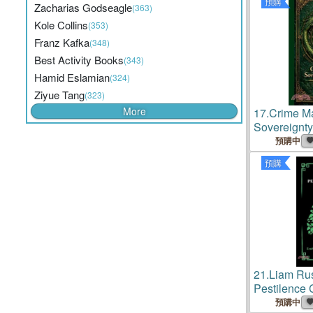
預購
Zacharias Godseagle
(363)
Kole Collins
(353)
Franz Kafka
(348)
Best Activity Books
(343)
Hamid Eslamian
(324)
Ziyue Tang
(323)
More
17.
Crime M
Sovereignty 
Structure of
預購中
預購
21.
Liam Ru
Pestilence
預購中