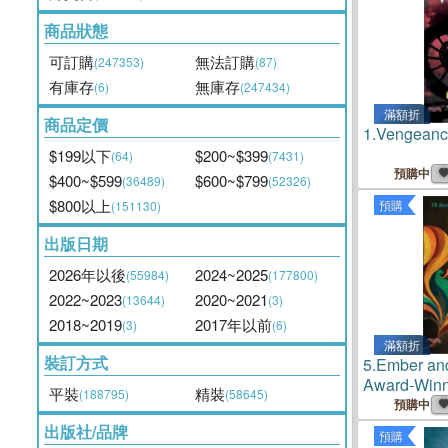
商品狀態
可訂購
無法訂購
(247353)
(87)
有庫存
無庫存
(6)
(247434)
滿額折
商品定價
1.
Vengeanc
$199以下
$200~$399
(64)
(7431)
預購中
$400~$599
$600~$799
(36489)
(52326)
$800以上
預購
(151130)
出版日期
2026年以後
2024~2025
(55984)
(177800)
2022~2023
2020~2021
(13644)
(3)
2018~2019
2017年以前
(3)
(6)
滿額折
裝訂方式
5.
Ember and
Award-Winni
平裝
精裝
(188795)
(58645)
預購中
出版社/品牌
預購