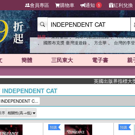
會員專區
購物車
通知
紅利兌換
5
、
、
熱搜：
東野圭吾
高希均教授回憶錄
The Odys
、
、
、
國際布克獎 臺灣漫遊錄
方念華
台灣的李登
文
簡體
三民東大
電子書
親
英國出版界指標大獎肯定！A.F
/
INDEPENDENT CAT
DEPENDENT C...
排序
預購
預購