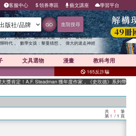
客服中心
領券專區
藝文講座
學習平台
進階搜尋
GO
、
、
、
sey
父親節
如果歷史是一群喵
暑期推薦
、
、
輝時代
數學女孩：黎曼猜想
偉大的迷走神經
子
文具選物
漫畫
教科考用
165反詐騙
肯定！A.F. Steadman 獲年度作家，《史坎德》系列帶你踏
共
1
筆
第
1
/ 1
頁