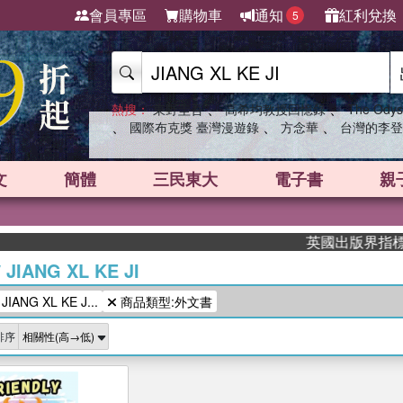
會員專區
購物車
通知
紅利兌換
5
、
、
熱搜：
東野圭吾
高希均教授回憶錄
The Odys
、
、
、
國際布克獎 臺灣漫遊錄
方念華
台灣的李登
文
簡體
三民東大
電子書
親
英國出版界指標大獎
/
JIANG XL KE JI
NG XL KE J...
商品類型:外文書
排序