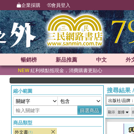
企業採購
會員登入
暢銷榜
新品
推薦
中文
外
NEW
紅利積點抵現金，消費購書更貼心
搜尋結果
縮小範圍
出版社/品牌：JIA
篩選商品
顯示
商品類型
外文書
(1)