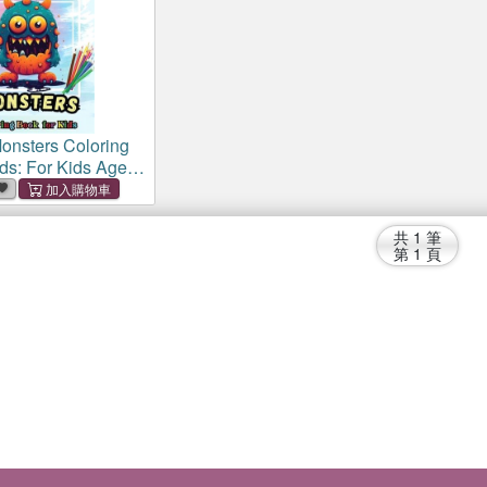
Monsters Coloring
ds: For Kids Age 4-
y to Color pages of
riends
共
1
筆
第
1
頁