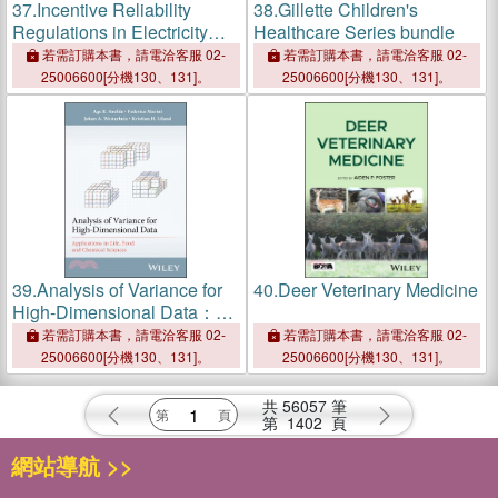
37.
Incentive Reliability
38.
Gillette Children's
Regulations in Electricity
Healthcare Series bundle
Distribution
若需訂購本書，請電洽客服 02-
若需訂購本書，請電洽客服 02-
25006600[分機130、131]。
25006600[分機130、131]。
39.
Analysis of Variance for
40.
Deer Veterinary Medicine
High-Dimensional Data：
Applications in Life, Food
若需訂購本書，請電洽客服 02-
若需訂購本書，請電洽客服 02-
and Chemical Sciences
25006600[分機130、131]。
25006600[分機130、131]。
共
56057
筆
第
1402
頁
網站導航 >>