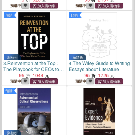
Your Number
預購中
預購中
預購
預購
滿額折
滿額折
3.
Reinvention at the Top：
4.
The Wiley Guide to Writing
The Playbook for CEOs to
Essays about Literature
Lead Under Pressure
95
1044
95
1725
預購中
預購中
預購
滿額折