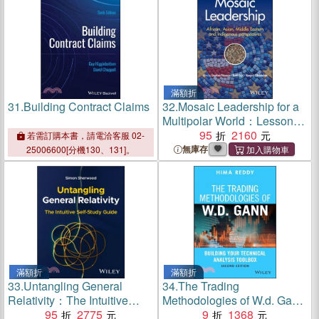
滿額折
31.
Building Contract Claims
32.
Mosaic Leadership for a
Multipolar World：Lessons
from Africa, Asian, Middle
95
2160
若需訂購本書，請電洽客服 02-
East and Indigenous
無庫存
25006600[分機130、131]。
Perspectives
滿額折
滿額折
33.
Untangling General
34.
The Trading
Relativity：The Intuitive
Methodologies of W.d. Gann
Self-Study Guide
95
2775
― Building Your Technical
9
1368