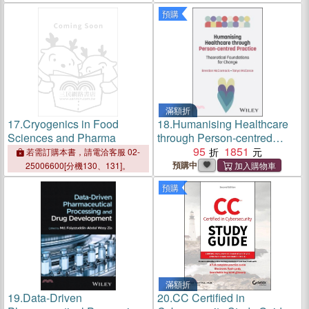
預購
滿額折
17.
Cryogenics in Food
18.
Humanising Healthcare
Sciences and Pharma
through Person-centred
Practice：Theoretical
95
1851
若需訂購本書，請電洽客服 02-
Foundations for Change
預購中
25006600[分機130、131]。
預購
滿額折
19.
Data-Driven
20.
CC Certified in