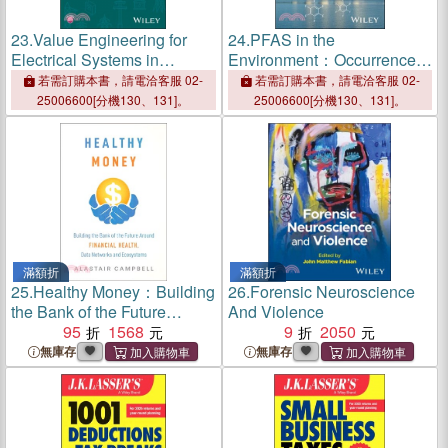
23.
Value Engineering for
24.
PFAS in the
Electrical Systems in
Environment：Occurrence,
Construction
Characterization, Treatment,
若需訂購本書，請電洽客服 02-
若需訂購本書，請電洽客服 02-
and Management
25006600[分機130、131]。
25006600[分機130、131]。
滿額折
滿額折
25.
Healthy Money：Building
26.
Forensic Neuroscience
the Bank of the Future
And Violence
Around Financial Health,
95
1568
9
2050
Data Networks and
無庫存
無庫存
Ecosystems