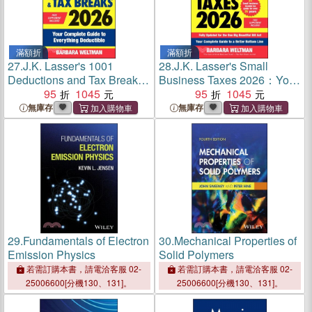
滿額折
滿額折
27.
J.K. Lasser's 1001
28.
J.K. Lasser's Small
Deductions and Tax Breaks
Business Taxes 2026：Your
2026：Your Complete
95
1045
Complete Guide to a Better
95
1045
Guide to Everything
Bottom Line
無庫存
無庫存
Deductible
29.
Fundamentals of Electron
30.
Mechanical Properties of
Emission Physics
Solid Polymers
若需訂購本書，請電洽客服 02-
若需訂購本書，請電洽客服 02-
25006600[分機130、131]。
25006600[分機130、131]。