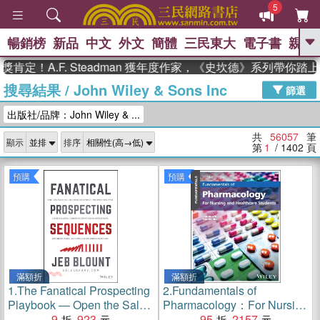
5
暢銷榜
新品
中文
外文
簡體
三民東大
電子書
親子
GO
A.F. Steadman 獲年度作家，《史坎德》系列帶你踏上熱血
搜尋結果
/
John Wiley & Sons Inc
、
熱搜：
東野圭吾
高希均教授回憶錄
篩選
、
、
、
The Odyssey
父親節
如果歷
出版社/品牌：John Wiley & ...
、
、
史是一群喵
暑期推薦
國際布克
、
、
獎 臺灣漫遊錄
方念華
台灣的李
共
56057
筆
顯示
排序
、
、
登輝時代
數學女孩：黎曼猜想
第
1
/ 1402
頁
偉大的迷走神經
預購
預購
滿額折
滿額折
1.
The Fanatical Prospecting
2.
Fundamentals of
Playbook ― Open the Sale,
Pharmacology：For Nursing
Fill Your Pipeline, and Crush
9
923
and Healthcare Students
95
2157