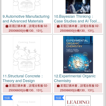
9.
Automotive Manufacturing
10.
Bayesian Thinking：
and Advanced Materials
Case Studies and AI Tools
to Support Data-Driven
若需訂購本書，請電洽客服 02-
若需訂購本書，請電洽客服 02-
Decisions in Engineering,
25006600[分機130、131]。
25006600[分機130、131]。
Science, and Business
11.
Structural Concrete：
12.
Experimental Organic
Theory and Design
Chemistry
若需訂購本書，請電洽客服 02-
若需訂購本書，請電洽客服 02-
25006600[分機130、131]。
25006600[分機130、131]。
預購
預購