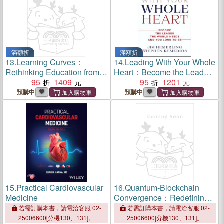
滿額折
滿額折
13.
Learning Curves：
14.
Leading With Your Whole
Rethinking Education from
Heart：Become the Leader
Classrooms to Careers in an
95
1409
the World Needs and You
95
1201
AI-driven World
Long to Be
預購中
預購中
15.
Practical Cardiovascular
16.
Quantum-Blockchain
Medicine
Convergence：Redefining
Security and Trust in the
若需訂購本書，請電洽客服 02-
若需訂購本書，請電洽客服 02-
Digital Age
25006600[分機130、131]。
25006600[分機130、131]。