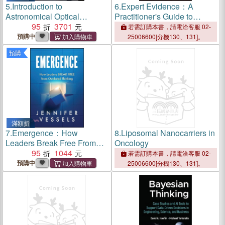
5.
Introduction to
6.
Expert Evidence：A
Astronomical Optical
Practitioner's Guide to
Observations
95
3701
Effective Psychological
若需訂購本書，請電洽客服 02-
Evidence in Judicial
預購中
25006600[分機130、131]。
Settings
預購
滿額折
7.
Emergence：How
8.
Liposomal Nanocarriers in
Leaders Break Free From
Oncology
Outdated Thinking
95
1044
若需訂購本書，請電洽客服 02-
預購中
25006600[分機130、131]。