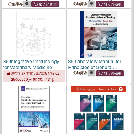
Analysis Toolbox
無庫存
無庫存
35.
Integrative Immunology
36.
Laboratory Manual for
for Veterinary Medicine
Principles of General
Chemistry WCE 11/e (TL)
無庫存
若需訂購本書，請電洽客服 02-
25006600[分機130、131]。