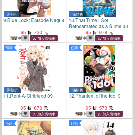
滿額折
滿額折
9.
Blue Lock: Episode Nagi 8
10.
That Time I Got
Reincarnated as a Slime 30
95
730
95
678
預購中
預購中
預購
預購
滿額折
滿額折
11.
Rent-A-Girlfriend 39
12.
Phantom of the Idol 9
95
678
95
573
預購中
預購中
預購
預購