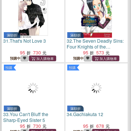
滿額折
滿額折
31.
That's Not Love 3
32.
The Seven Deadly Sins:
Four Knights of the
95
730
Apocalypse 23
95
573
預購中
預購中
預購
預購
滿額折
滿額折
33.
You Can't Bluff the
34.
Gachiakuta 12
Sharp-Eyed Sister 5
95
730
95
678