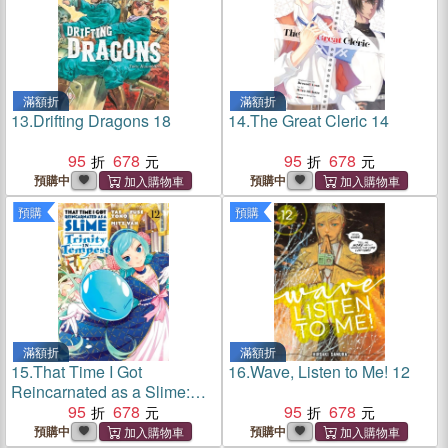
滿額折
滿額折
13.
Drifting Dragons 18
14.
The Great Cleric 14
95
678
95
678
預購中
預購中
預購
預購
滿額折
滿額折
15.
That Time I Got
16.
Wave, Listen to Me! 12
Reincarnated as a Slime:
Trinity in Tempest (Manga)
95
678
95
678
12
預購中
預購中