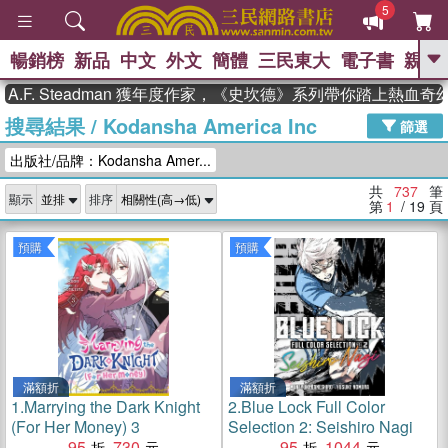
5
暢銷榜
新品
中文
外文
簡體
三民東大
電子書
親子
GO
Steadman 獲年度作家，《史坎德》系列帶你踏上熱血奇幻旅程
搜尋結果
/
Kodansha America Inc
、
熱搜：
東野圭吾
高希均教授回憶錄
篩選
、
、
、
The Odyssey
父親節
如果歷
出版社/品牌：Kodansha Amer...
、
、
史是一群喵
暑期推薦
國際布克
、
、
獎 臺灣漫遊錄
方念華
台灣的李
共
737
筆
顯示
排序
、
、
登輝時代
數學女孩：黎曼猜想
第
1
/ 19
頁
偉大的迷走神經
預購
預購
滿額折
滿額折
1.
Marrying the Dark Knight
2.
Blue Lock Full Color
(For Her Money) 3
Selection 2: Seishiro Nagi
95
730
95
1044