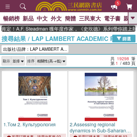
5
暢銷榜
新品
中文
外文
簡體
三民東大
電子書
親子
GO
.F. Steadman 獲年度作家，《史坎德》系列帶你踏上熱血奇
搜尋結果
/
LAP LAMBERT ACADEMIC PUB
、
熱搜：
東野圭吾
高希均教授回憶錄
篩選
、
、
、
The Odyssey
父親節
如果歷
出版社/品牌：LAP LAMBERT A...
、
、
史是一群喵
暑期推薦
國際布克
、
、
獎 臺灣漫遊錄
方念華
台灣的李
共
19298
筆
顯示
排序
、
、
登輝時代
數學女孩：黎曼猜想
第
1
/ 483
頁
偉大的迷走神經
1.
Том 2. Культурология
2.
Assessing regional
dynamics in Sub-Saharan
Africa
若需訂購本書，請電洽客服 02-
若需訂購本書，請電洽客服 02-