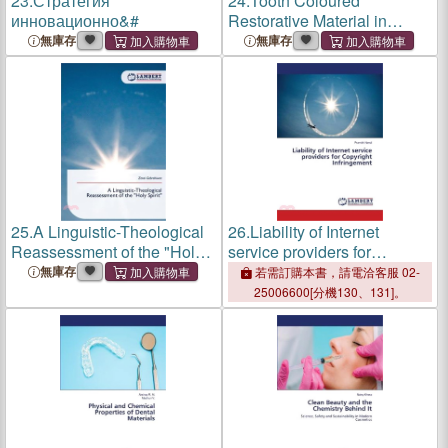
23.
Стратегия
24.
Tooth Coloured
инновационно&#
Restorative Material in
Pediatric Dentistry
無庫存
無庫存
25.
A Linguistic-Theological
26.
Liability of Internet
Reassessment of the "Holy
service providers for
Spirit"
Copyright Infringement
無庫存
若需訂購本書，請電洽客服 02-
25006600[分機130、131]。