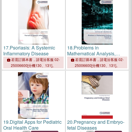
17.
Psoriasis: A Systemic
18.
Problems in
Inflammatory Disease
Mathematical Analysis,
Volume III
若需訂購本書，請電洽客服 02-
若需訂購本書，請電洽客服 02-
25006600[分機130、131]。
25006600[分機130、131]。
19.
Digital Apps for Pediatric
20.
Pregnancy and Embryo-
Oral Health Care
fetal Diseases