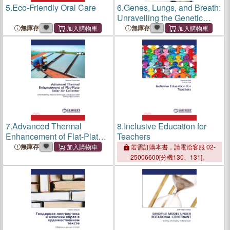
5.
Eco-Friendly Oral Care
6.
Genes, Lungs, and Breath:
Unravelling the Genetic
Basis of Post-TB Disability
無庫存
無庫存
7.
Advanced Thermal
8.
Inclusive Education for
Enhancement of Flat-Plate
Teachers
Solar Air Collector
無庫存
若需訂購本書，請電洽客服 02-
25006600[分機130、131]。