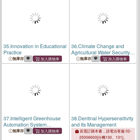
35.
Innovation in Educational
36.
Climate Change and
Practice
Agricultural Water Security
in Punjab, Pakistan
無庫存
無庫存
37.
Intelligent Greenhouse
38.
Dentinal Hypersensitivity
Automation System
and Its Management
Powered by Solar Energy &
無庫存
若需訂購本書，請電洽客服 02-
IOT
25006600[分機130、131]。