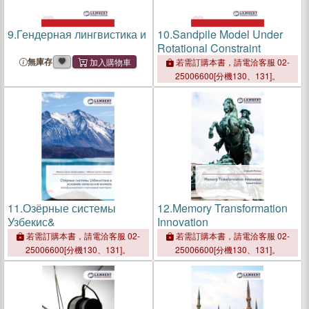
9.
Гендерная лингвистика и
10.
Sandpile Model Under
Rotational Constraint
無庫存
若需訂購本書，請電洽客服 02-
25006600[分機130、131]。
11.
Озёрные системы
12.
Memory Transformation
Узбекис&
Innovation
若需訂購本書，請電洽客服 02-
若需訂購本書，請電洽客服 02-
25006600[分機130、131]。
25006600[分機130、131]。