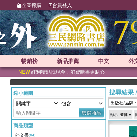
企業採購
會員登入
暢銷榜
新品
推薦
中文
外
NEW
紅利積點抵現金，消費購書更貼心
搜尋結果
縮小範圍
出版社/品牌：Leg
篩選商品
顯示
商品類型
外文書
(84)