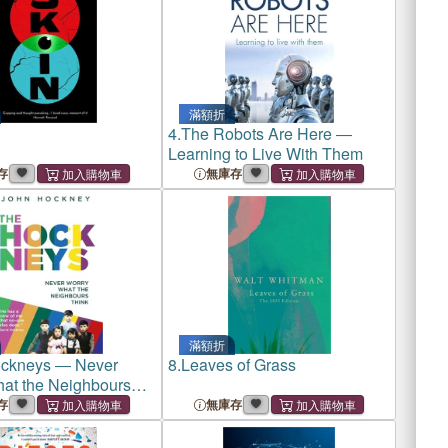
滿額折
4.
The Robots Are Here ―
Learning to Live With Them
存
無庫存
滿額折
ckneys ― Never
8.
Leaves of Grass
at the Neighbours
存
無庫存