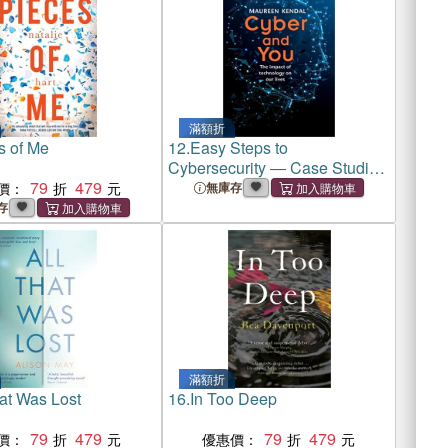
滿額折
s of Me
12.
Easy Steps to
Cybersecurity ― Case Studies
79
479
and Solutions
價：
無庫存
存
滿額折
hat Was Lost
16.
In Too Deep
79
479
79
479
價：
優惠價：