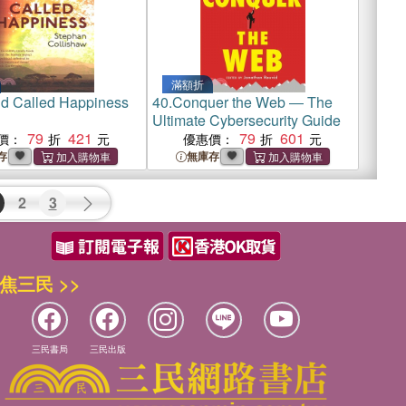
滿額折
ld Called Happiness
40.
Conquer the Web ― The
Ultimate Cybersecurity Guide
79
421
79
601
價：
優惠價：
存
無庫存
2
3
焦三民 >>
三民書局
三民出版