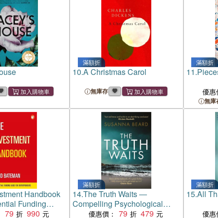
滿額折
滿額折
House
10.
A Christmas Carol
11.
Piece
無庫存
優惠
無庫
滿額折
滿額折
estment Handbook
14.
The Truth Waits ―
15.
All T
ntial Funding
Compelling Psychological
ntrepreneurs
79
990
Suspense Set in Lithuania
79
479
：
優惠價：
優惠