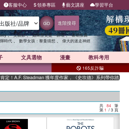
客服中心
領券專區
藝文講座
學習平台
進階搜尋
GO
、
、
、
sey
父親節
如果歷史是一群喵
暑期推薦
、
、
輝時代
數學女孩：黎曼猜想
偉大的迷走神經
子
文具選物
漫畫
教科考用
165反詐騙
. Steadman 獲年度作家，《史坎德》系列帶你踏上熱血奇幻旅
共
84
筆
第
1
/ 3
頁