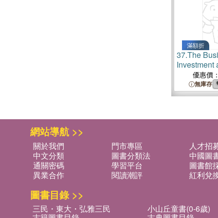
滿額折
37.
The Bus
Investment 
優惠價
無庫存
網站導航 >>
關於我們
門市專區
人才招
中文分類
圖書分類法
中國圖
通關密碼
學習平台
圖書館採
異業合作
閱讀潮評
紅利兌
圖書目錄 >>
三民・東大・弘雅三民
小山丘童書(0-6歲)
古籍圖書目錄
古典圖書目錄