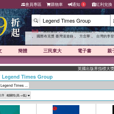
會員專區
購物車
通知
紅利兌換
5
、
、
熱搜：
東野圭吾
高希均教授回憶錄
The Odys
、
、
、
國際布克獎 臺灣漫遊錄
方念華
台灣的李登
文
簡體
三民東大
電子書
親
英國出版界指標大獎肯定！A.F
/
Legend Times Group
end Times ...
排序