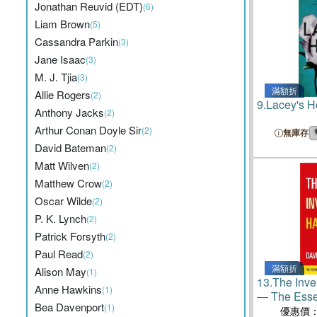
Jonathan Reuvid (EDT)
(6)
Liam Brown
(5)
Cassandra Parkin
(3)
Jane Isaac
(3)
M. J. Tjia
(3)
滿額折
Allie Rogers
(2)
9.
Lacey's 
Anthony Jacks
(2)
Arthur Conan Doyle Sir
(2)
無庫存
David Bateman
(2)
Matt Wilven
(2)
Matthew Crow
(2)
Oscar Wilde
(2)
P. K. Lynch
(2)
Patrick Forsyth
(2)
Paul Read
(2)
滿額折
Alison May
(1)
13.
The Inv
Anne Hawkins
(1)
― The Esse
Bea Davenport
(1)
Guide for E
優惠價