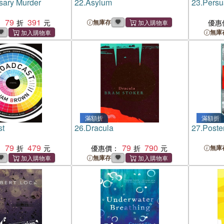
sary Murder
22.
Asylum
23.
Persu
79
391
：
無庫存
優惠
無庫
滿額折
滿額折
st
26.
Dracula
27.
Poste
79
479
79
790
：
優惠價：
無庫
無庫存