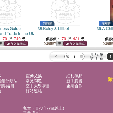
滿額折
滿額折
iness Guide ―
38.
Betsy & Lilibet
39.
A Chi
and Trade in the Uk
79
749
79
421
：
優惠價：
優惠
無庫存
無庫
共
84
筆
1
第
3
頁
募
禮券兌換
紅利積點
聚
書館分類法
常見問題
新手購書
購/編目
空中大學購書
企業合作
換
好站連結
兒童・青少年(7歲以上)
畢業禮品