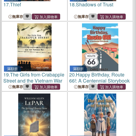
17.
Thief
18.
Shadows of Trust
無庫存
無庫存
滿額折
滿額折
19.
The Girls from Crabapple
20.
Happy Birthday, Route
Street and the Vietnam War
66!: A Centennial Storybook
無庫存
無庫存