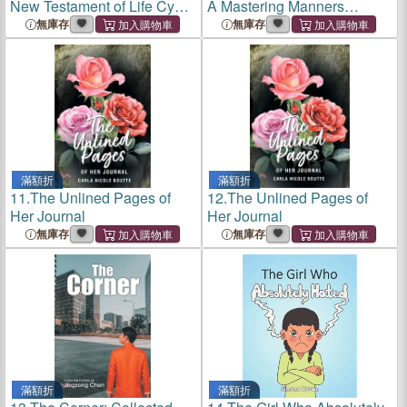
New Testament of Life Cycle
A Mastering Manners
V The Golden Age
Mystery
無庫存
無庫存
滿額折
滿額折
11.
The Unlined Pages of
12.
The Unlined Pages of
Her Journal
Her Journal
無庫存
無庫存
滿額折
滿額折