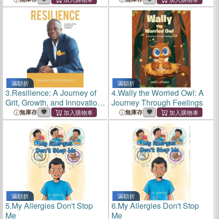
滿額折
滿額折
3.
Resilience: A Journey of
4.
Wally the Worried Owl: A
Grit, Growth, and Innovation:
Journey Through Feelings
Thomas Akwasi Baafi
無庫存
無庫存
滿額折
滿額折
5.
My Allergies Don't Stop
6.
My Allergies Don't Stop
Me
Me