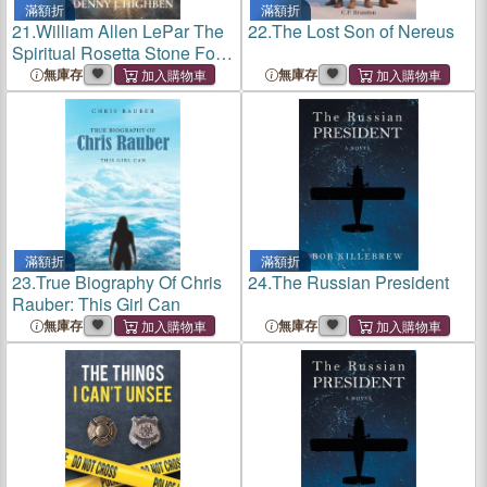
滿額折
滿額折
21.
William Allen LePar The
22.
The Lost Son of Nereus
Spiritual Rosetta Stone For
the End of Our Age
無庫存
無庫存
滿額折
滿額折
23.
True Biography Of Chris
24.
The Russian President
Rauber: This Girl Can
無庫存
無庫存