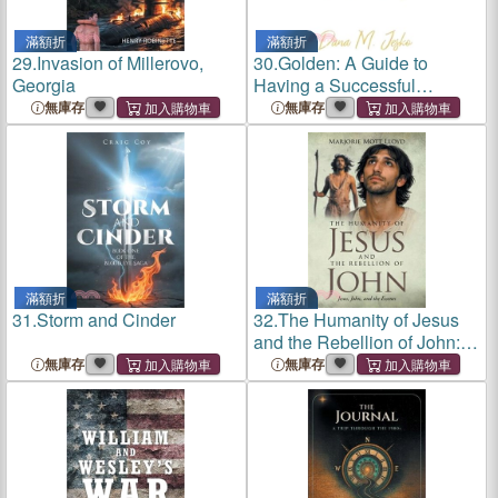
滿額折
滿額折
29.
Invasion of Millerovo,
30.
Golden: A Guide to
Georgia
Having a Successful
Marriage
無庫存
無庫存
滿額折
滿額折
31.
Storm and Cinder
32.
The Humanity of Jesus
and the Rebellion of John:
Jesus, John, and the
無庫存
無庫存
Essenes