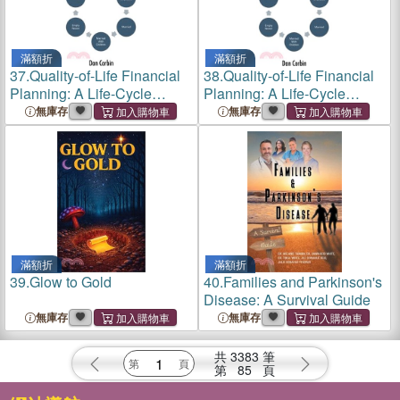
滿額折
滿額折
37.
Quality-of-Life Financial
38.
Quality-of-Life Financial
Planning: A Life-Cycle
Planning: A Life-Cycle
Planning Approach
Planning Approach
無庫存
無庫存
滿額折
滿額折
39.
Glow to Gold
40.
Families and Parkinson's
Disease: A Survival Guide
無庫存
無庫存
共
3383
筆
第
85
頁