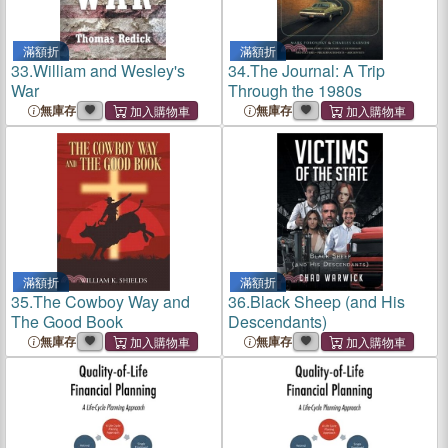
滿額折
滿額折
33.
William and Wesley's
34.
The Journal: A Trip
War
Through the 1980s
無庫存
無庫存
滿額折
滿額折
35.
The Cowboy Way and
36.
Black Sheep (and His
The Good Book
Descendants)
無庫存
無庫存