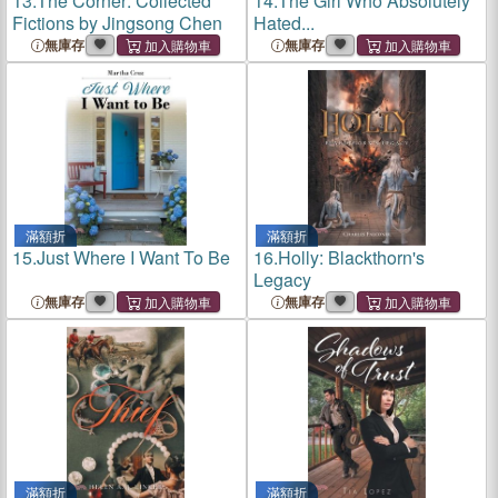
13.
The Corner: Collected
14.
The Girl Who Absolutely
Fictions by Jingsong Chen
Hated...
無庫存
無庫存
滿額折
滿額折
15.
Just Where I Want To Be
16.
Holly: Blackthorn's
Legacy
無庫存
無庫存
滿額折
滿額折