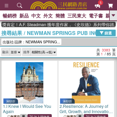
5
暢銷榜
新品
中文
外文
簡體
三民東大
電子書
親子
GO
！A.F. Steadman 獲年度作家，《史坎德》系列帶你踏上熱
搜尋結果
/
NEWMAN SPRINGS PUB INC
、
熱搜：
東野圭吾
高希均教授回憶錄
篩選
、
、
、
The Odyssey
父親節
如果歷
出版社/品牌：NEWMAN SPRING...
、
、
史是一群喵
暑期推薦
國際布克
、
、
獎 臺灣漫遊錄
方念華
台灣的李
共
3383
筆
顯示
排序
、
、
登輝時代
數學女孩：黎曼猜想
第
1
/ 85
頁
偉大的迷走神經
滿額折
滿額折
1.
I Knew I Would See You
2.
Resilience: A Journey of
Again
Grit, Growth, and Innovation:
Thomas Akwasi Baafi
無庫存
無庫存