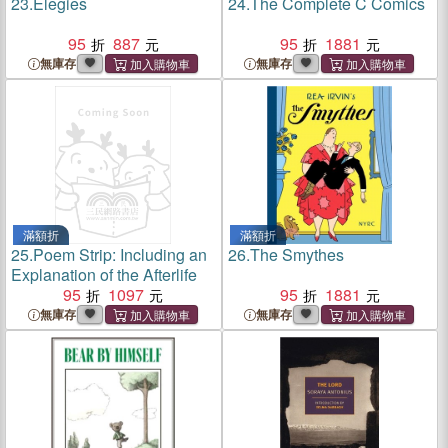
23.
Elegies
24.
The Complete C Comics
95
887
95
1881
無庫存
無庫存
滿額折
滿額折
25.
Poem Strip: Including an
26.
The Smythes
Explanation of the Afterlife
95
1097
95
1881
無庫存
無庫存