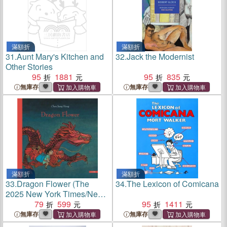
滿額折
滿額折
31.
Aunt Mary's Kitchen and
32.
Jack the Modernist
Other Stories
95
1881
95
835
無庫存
無庫存
滿額折
滿額折
33.
Dragon Flower (The
34.
The Lexicon of Comicana
2025 New York Times/New
York Public Library Best
79
599
95
1411
Illustrated Children's Books)
無庫存
無庫存