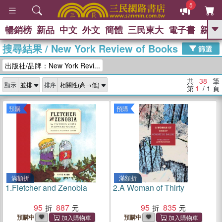
5
暢銷榜
新品
中文
外文
簡體
三民東大
電子書
親子
GO
搜尋結果
/
New York Review of Books
篩選
熱搜：
出版社/品牌：New York Revi...
共
38
筆
顯示
排序
第
1
/ 1
頁
預購
預購
滿額折
滿額折
1.
Fletcher and Zenobia
2.
A Woman of Thirty
95
887
95
835
預購中
預購中