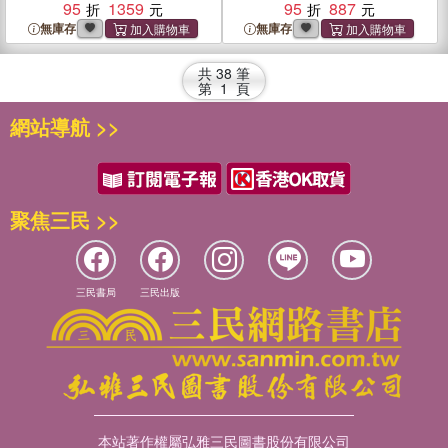
95
1359
the Wild Boy of Aveyron
95
887
無庫存
無庫存
共
38
筆
第
1
頁
網站導航 >>
聚焦三民 >>
三民書局
三民出版
本站著作權屬弘雅三民圖書股份有限公司