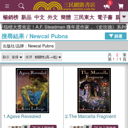
5
暢銷榜
新品
中文
外文
簡體
三民東大
電子書
親子
GO
指標大獎肯定！A.F. Steadman 獲年度作家，《史坎德》系
搜尋結果
/
Newcal Pubns
、
、
熱搜：
東野圭吾
The Odyssey
篩選
、
、
父親節
如果歷史是一群喵
暑期
出版社/品牌：Newcal Pubns
、
、
推薦
國際布克獎 臺灣漫遊錄
方
、
、
念華
台灣的李登輝時代
數學女
共
2
筆
顯示
排序
、
孩：黎曼猜想
偉大的迷走神經
第
1
/ 1
頁
1.
Agave Revealed
2.
The Marcella Fragment
無庫存
無庫存