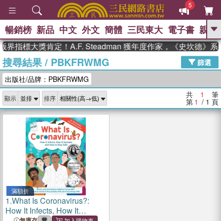
5
暢銷榜
新品
中文
外文
簡體
三民東大
電子書
親子
GO
界指標大獎肯定！A.F. Steadman 獲年度作家，《史坎德
搜尋結果
/
PBKFRWMG
、
、
熱搜：
東野圭吾
The Odyssey
篩選
、
、
父親節
如果歷史是一群喵
暑期
出版社/品牌：PBKFRWMG
、
、
推薦
國際布克獎 臺灣漫遊錄
方
、
、
念華
台灣的李登輝時代
數學女
共
1
筆
顯示
排序
、
孩：黎曼猜想
偉大的迷走神經
第
1
/ 1
頁
滿額折
1.
What Is Coronavirus?:
How It Infects, How It
Spreads, and How to Stay
無庫存