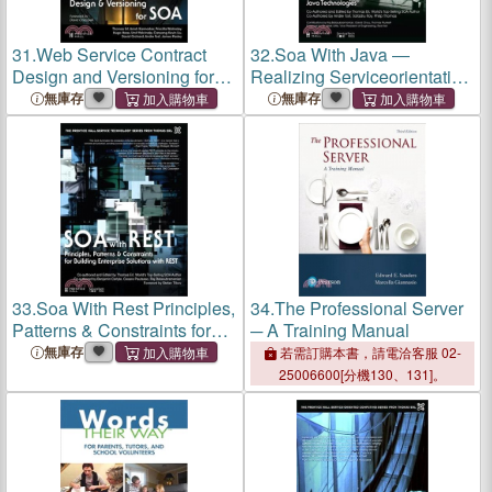
31.
Web Service Contract
32.
Soa With Java ―
Design and Versioning for
Realizing Serviceorientation
Soa
With Java Technologies
無庫存
無庫存
33.
Soa With Rest Principles,
34.
The Professional Server
Patterns & Constraints for
─ A Training Manual
Building Enterprise
無庫存
若需訂購本書，請電洽客服 02-
Solutions With Rest
25006600[分機130、131]。