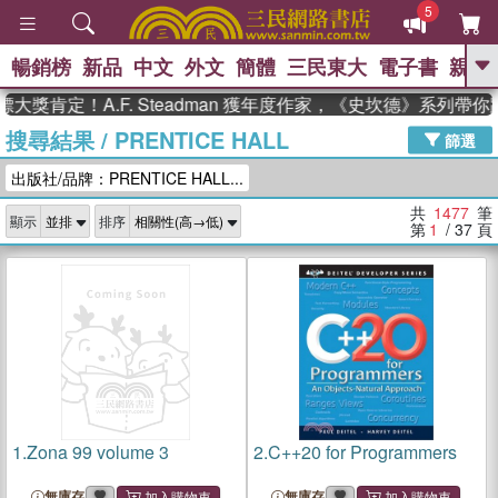
5
暢銷榜
新品
中文
外文
簡體
三民東大
電子書
親子
GO
定！A.F. Steadman 獲年度作家，《史坎德》系列帶你踏上
搜尋結果
/
PRENTICE HALL
、
熱搜：
東野圭吾
高希均教授回憶錄
篩選
、
、
、
The Odyssey
父親節
如果歷
出版社/品牌：PRENTICE HALL...
、
、
史是一群喵
暑期推薦
國際布克
、
、
獎 臺灣漫遊錄
方念華
台灣的李
共
1477
筆
顯示
排序
、
、
登輝時代
數學女孩：黎曼猜想
第
1
/ 37
頁
偉大的迷走神經
1.
Zona 99 volume 3
2.
C++20 for Programmers
無庫存
無庫存