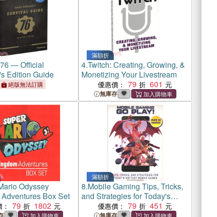
滿額折
 76 ― Official
4.
Twitch: Creating, Growing, &
's Edition Guide
Monetizing Your Livestream
79
601
優惠價：
絕版無法訂購
無庫存
滿額折
Mario Odyssey
8.
Mobile Gaming Tips, Tricks,
Adventures Box Set
and Strategies for Today's
79
1802
Hottest Mobile Games ― Go
79
451
價：
優惠價：
Play!
存
無庫存