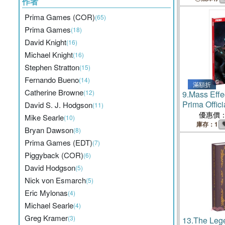
作者
Prima Games (COR)
(65)
Prima Games
(18)
David Knight
(16)
Michael Knight
(16)
Stephen Stratton
(15)
Fernando Bueno
(14)
滿額折
Catherine Browne
(12)
9.
Mass Eff
Prima Offic
David S. J. Hodgson
(11)
優惠價
Mike Searle
(10)
庫存：1
Bryan Dawson
(8)
Prima Games (EDT)
(7)
Piggyback (COR)
(6)
David Hodgson
(5)
Nick von Esmarch
(5)
Eric Mylonas
(4)
Michael Searle
(4)
Greg Kramer
(3)
13.
The Lege