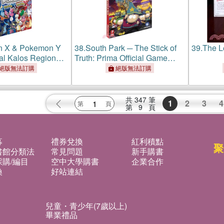
 X & Pokemon Y
38.
South Park ─ The Stick of
39.
The L
ial Kalos Region
Truth: Prima Official Game
Postgame
Guide
絕版無法訂購
絕版無法訂購
Guide
共
347
筆
1
2
3
4
第
9
頁
募
禮券兌換
紅利積點
聚
書館分類法
常見問題
新手購書
購/編目
空中大學購書
企業合作
換
好站連結
兒童・青少年(7歲以上)
畢業禮品