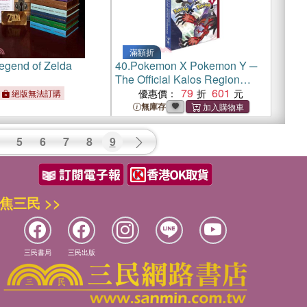
滿額折
egend of Zelda
40.
Pokemon X Pokemon Y ─
The Official Kalos Region
Guidebook
79
601
優惠價：
絕版無法訂購
無庫存
5
6
7
8
9
焦三民 >>
三民書局
三民出版