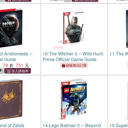
ect Andromeda ─
10.
The Witcher 3 ─ Wild Hunt:
11.
The W
ial Guide
Prima Official Game Guide
79
751
：
絕版無法訂購
nd of Zelda
14.
Lego Batman 3 ─ Beyond
15.
Super