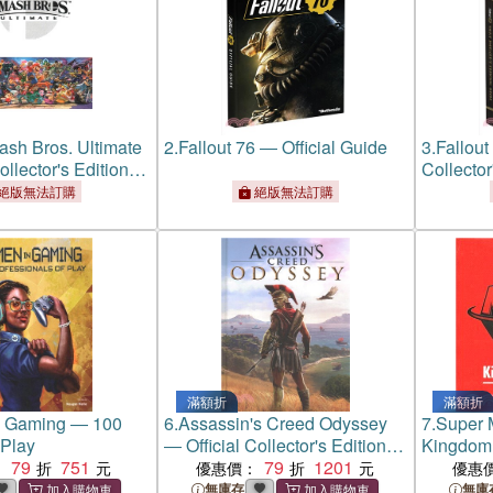
sh Bros. Ultimate
2.
Fallout 76 ― Official Guide
3.
Fallout
ollector's Edition
Collector
絕版無法訂購
絕版無法訂購
滿額折
滿額折
 Gaming ― 100
6.
Assassin's Creed Odyssey
7.
Super 
 Play
― Official Collector's Edition
Kingdom 
79
751
Guide
79
1201
：
優惠價：
優惠
無庫存
無庫