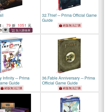
all
32.
Thief ─ Prima Official Game
Guide
79
1051
價：
絕版無法訂購
存
 Infinity ─ Prima
36.
Fable Anniversary ─ Prima
 Game Guide
Official Game Guide
絕版無法訂購
絕版無法訂購