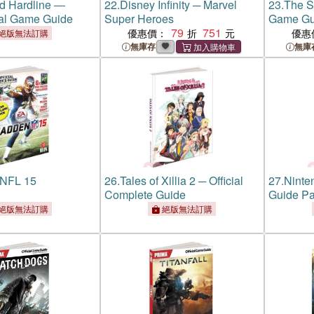
eld Hardline ―
22.
Disney Infinity ─ Marvel
23.
The Si
ial Game Guide
Super Heroes
Game Gu
79
751
優惠價：
優惠
絕版無法訂購
無庫存
無庫
NFL 15
26.
Tales of Xillia 2 ─ Official
27.
Ninte
Complete Guide
Guide Pa
Game Gu
絕版無法訂購
絕版無法訂購