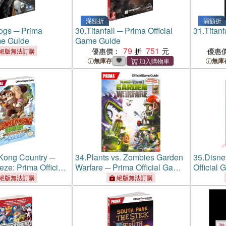
滿額折
滿額折
ogs ─ Prima
30.
Titanfall ─ Prima Official
31.
Titanf
me Guide
Game Guide
79
751
優惠價：
優惠
絕版無法訂購
無庫存
無庫
Kong Country ─
34.
Plants vs. Zombies Garden
35.
Disney
eze: Prima Official
Warfare ─ Prima Official Game
Official
e
Guide
絕版無法訂購
絕版無法訂購