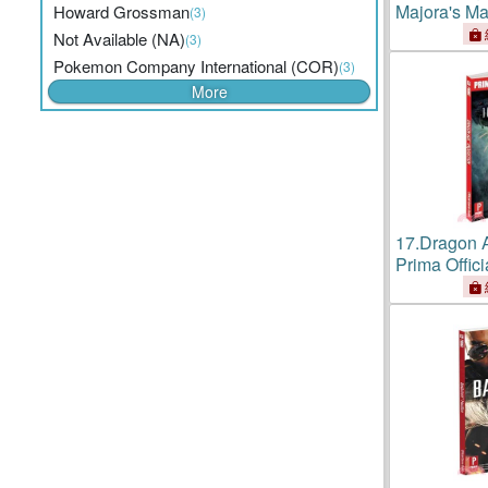
Majora's M
Howard Grossman
(3)
Official Ga
Not Available (NA)
(3)
Pokemon Company International (COR)
(3)
More
17.
Dragon A
Prima Offic