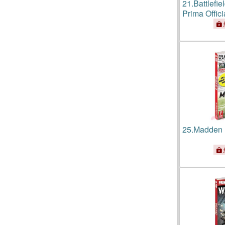
21.
Battlefi
Prima Offic
25.
Madden 