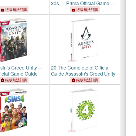
3ds ― Prima Official Game
Guide
絕版無法訂購
絕版無法訂購
sin's Creed Unity ─
20.
The Complete of Official
ficial Game Guide
Guide Assassin's Creed Unity
絕版無法訂購
絕版無法訂購