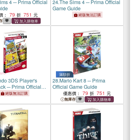
ms 4 ─ Prima Official
24.
The Sims 4 ─ Prima Official
ide
Game Guide
79
751
價：
絕版無法訂購
存
滿額折
ndo 3DS Player's
28.
Mario Kart 8 ─ Prima
ck ─ Prima Official
Official Game Guide
ide
79
751
優惠價：
絕版無法訂購
無庫存