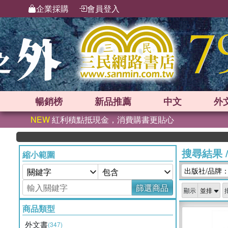
企業採購
會員登入
暢銷榜
新品
推薦
中文
外
NEW
紅利積點抵現金，消費購書更貼心
搜尋結果
縮小範圍
出版社/品牌：P
篩選商品
顯示
商品類型
外文書
(347)