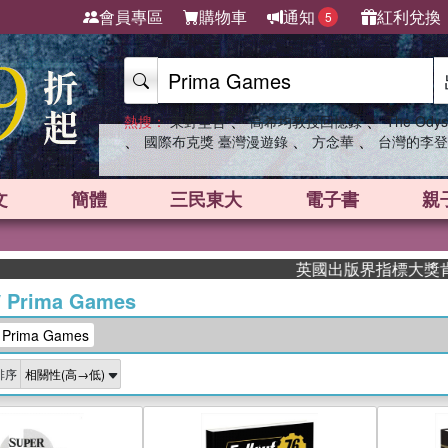
會員專區
購物車
通知
紅利兌換
5
、
、
熱搜：
東野圭吾
高希均教授回憶錄
The Odys
、
、
、
國際布克獎 臺灣漫遊錄
方念華
台灣的李登
文
簡體
三民東大
電子書
親
英國出版界指標大獎肯定！A.F.
/
Prima Games
rima Games
排序