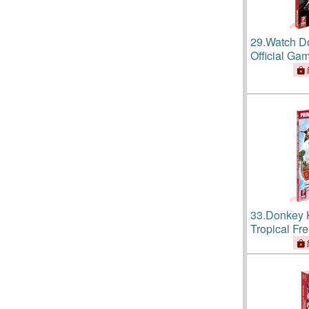
29.
Watch D
Official Ga
33.
Donkey 
Tropical Fre
Game Guid