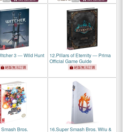
itcher 3 ― Wild Hunt
12.
Pillars of Eternity ― Prima
Official Game Guide
絕版無法訂購
絕版無法訂購
 Smash Bros.
16.
Super Smash Bros. Wiiu &