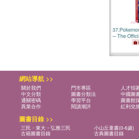
37.
Pokemon
─ The Offic
Pok嶮ex & 
Adventure 
網站導航 >>
關於我們
門市專區
人才招
中文分類
圖書分類法
中國圖
通關密碼
學習平台
圖書館採
異業合作
閱讀潮評
紅利兌
圖書目錄 >>
三民・東大・弘雅三民
小山丘童書(0-6歲)
古籍圖書目錄
古典圖書目錄