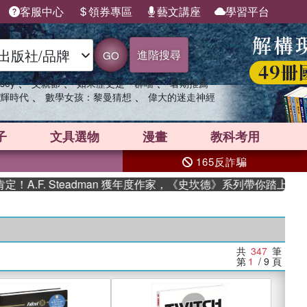
客服中心
領券專區
藝文講座
學習平台
進階搜尋
GO
、
、
、
sey
父親節
如果歷史是一群喵
暑期推薦
、
、
輝時代
數學女孩：黎曼猜想
偉大的迷走神經
子
文具選物
漫畫
教科考用
165反詐騙
 Steadman 獲年度作家，《史坎德》系列帶你踏上熱血奇幻旅程
共
347
筆
第
1
/ 9
頁