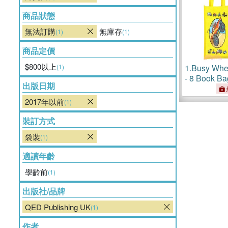
商品狀態
無法訂購
無庫存
(1)
(1)
商品定價
$800以上
(1)
1.
Busy Whee
- 8 Book Ba
出版日期
2017年以前
(1)
裝訂方式
袋裝
(1)
適讀年齡
學齡前
(1)
出版社/品牌
QED Publishing UK
(1)
作者