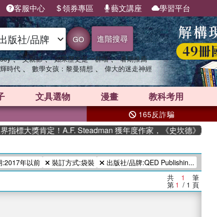
客服中心
領券專區
藝文講座
學習平台
進階搜尋
GO
、
、
、
sey
父親節
如果歷史是一群喵
暑期推薦
、
、
輝時代
數學女孩：黎曼猜想
偉大的迷走神經
子
文具選物
漫畫
教科考用
165反詐騙
標大獎肯定！A.F. Steadman 獲年度作家，《史坎德》系列
:2017年以前
裝訂方式:袋裝
出版社/品牌:QED Publishin...
共
1
筆
第
1
/ 1
頁