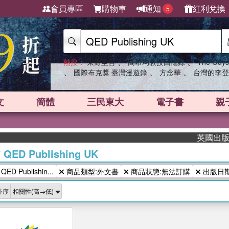
會員專區
購物車
通知
紅利兌換
5
、
、
熱搜：
東野圭吾
高希均教授回憶錄
The Odys
、
、
、
國際布克獎 臺灣漫遊錄
方念華
台灣的李登
文
簡體
三民東大
電子書
親
英國出版界指
/
QED Publishing UK
 Publishin...
商品類型:外文書
商品狀態:無法訂購
出版日期
排序