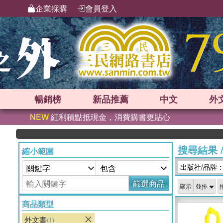
企業採購
會員登入
暢銷榜
新品
推薦
中文
外
NEW
紅利積點抵現金，消費購書更貼心
搜尋結果
縮小範圍
出版社/品牌：QED
篩選商品
顯示
商品類型
外文書
(1)