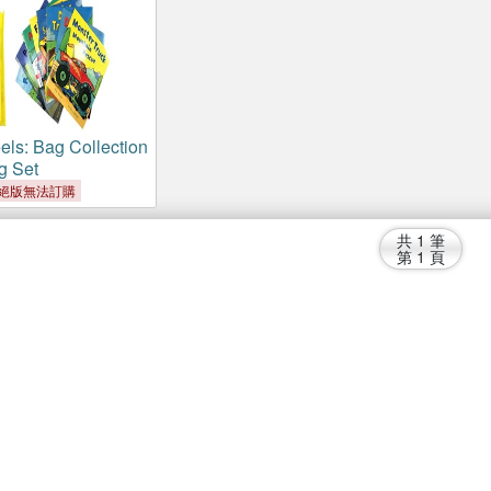
ls: Bag Collection
g Set
絕版無法訂購
共
1
筆
第
1
頁