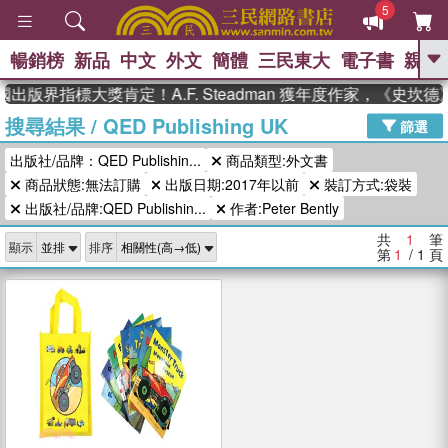
5
暢銷榜
新品
中文
外文
簡體
三民東大
電子書
親子
GO
國出版界指標大獎肯定！A.F. Steadman 獲年度作家，《史
搜尋結果
/
QED Publishing UK
、
熱搜：
東野圭吾
高希均教授回憶錄
篩選
、
、
、
The Odyssey
父親節
如果歷
出版社/品牌：QED Publishin...
商品類型:外文書
、
、
史是一群喵
暑期推薦
國際布克
、
、
商品狀態:無法訂購
出版日期:2017年以前
裝訂方式:袋裝
獎 臺灣漫遊錄
方念華
台灣的李
、
、
登輝時代
數學女孩：黎曼猜想
出版社/品牌:QED Publishin...
作者:Peter Bently
偉大的迷走神經
共
1
筆
顯示
排序
第
1
/ 1
頁