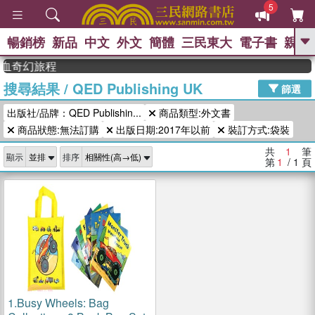
5
暢銷榜
新品
中文
外文
簡體
三民東大
電子書
親子
GO
熱血奇幻旅程
搜尋結果
/
QED Publishing UK
、
熱搜：
東野圭吾
高希均教授回憶錄
篩選
、
、
、
The Odyssey
父親節
花開錦
出版社/品牌：QED Publishin...
商品類型:外文書
、
、
、
繡
暑期推薦
方念華
台灣的
、
商品狀態:無法訂購
出版日期:2017年以前
裝訂方式:袋裝
李登輝時代
數學女孩：黎曼猜想
、
、
偉大的迷走神經
如果歷史是一
共
1
筆
、
顯示
排序
群喵
臺灣漫遊錄
第
1
/ 1
頁
1.
Busy Wheels: Bag