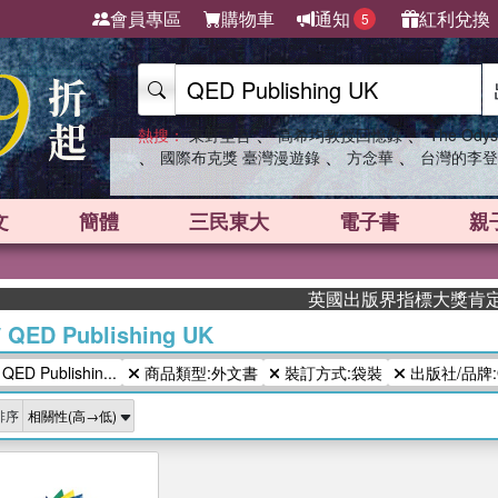
會員專區
購物車
通知
紅利兌換
5
、
、
熱搜：
東野圭吾
高希均教授回憶錄
The Odys
、
、
、
國際布克獎 臺灣漫遊錄
方念華
台灣的李登
文
簡體
三民東大
電子書
親
英國出版界指標大獎肯定！A.
/
QED Publishing UK
 Publishin...
商品類型:外文書
裝訂方式:袋裝
出版社/品牌:QED
排序