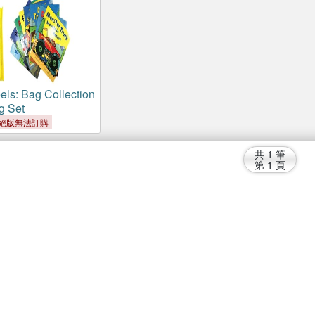
ls: Bag Collection
g Set
絕版無法訂購
共
1
筆
第
1
頁