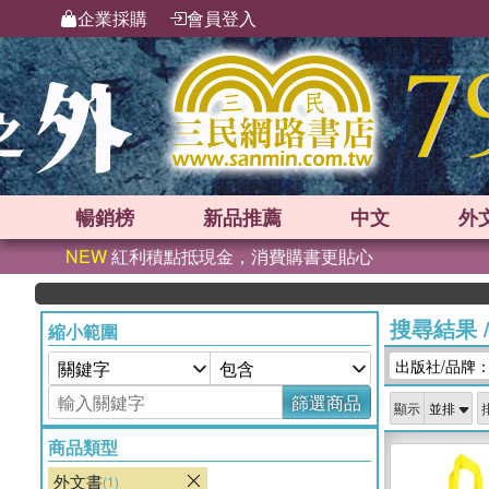
企業採購
會員登入
暢銷榜
新品
推薦
中文
外
NEW
紅利積點抵現金，消費購書更貼心
搜尋結果
縮小範圍
出版社/品牌：QED
篩選商品
顯示
商品類型
外文書
(1)