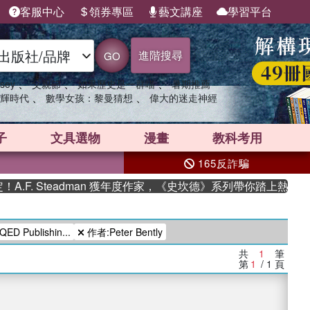
客服中心
領券專區
藝文講座
學習平台
進階搜尋
GO
、
、
、
sey
父親節
如果歷史是一群喵
暑期推薦
、
、
輝時代
數學女孩：黎曼猜想
偉大的迷走神經
子
文具選物
漫畫
教科考用
165反詐騙
F. Steadman 獲年度作家，《史坎德》系列帶你踏上熱血奇幻
 Publishin...
作者:Peter Bently
共
1
筆
第
1
/ 1
頁