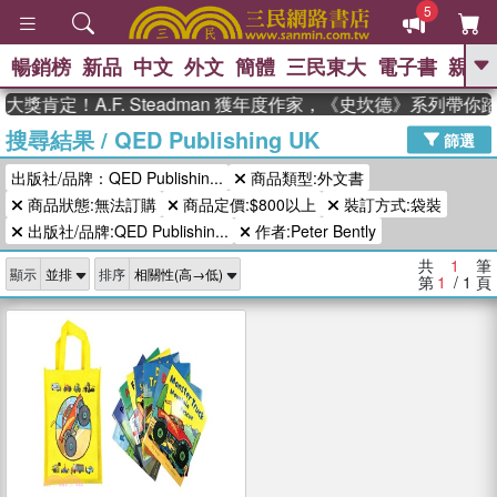
5
暢銷榜
新品
中文
外文
簡體
三民東大
電子書
親子
GO
獎肯定！A.F. Steadman 獲年度作家，《史坎德》系列帶你
搜尋結果
/
QED Publishing UK
、
熱搜：
東野圭吾
高希均教授回憶錄
篩選
、
、
、
The Odyssey
父親節
如果歷
出版社/品牌：QED Publishin...
商品類型:外文書
、
、
史是一群喵
暑期推薦
國際布克
、
、
商品狀態:無法訂購
商品定價:$800以上
裝訂方式:袋裝
獎 臺灣漫遊錄
方念華
台灣的李
、
、
登輝時代
數學女孩：黎曼猜想
出版社/品牌:QED Publishin...
作者:Peter Bently
偉大的迷走神經
共
1
筆
顯示
排序
第
1
/ 1
頁