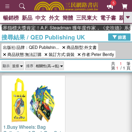
5
暢銷榜
新品
中文
外文
簡體
三民東大
電子書
親子
GO
界指標大獎肯定！A.F. Steadman 獲年度作家，《史坎德》
搜尋結果
/
QED Publishing UK
、
熱搜：
東野圭吾
高希均教授回憶錄
篩選
、
、
、
The Odyssey
父親節
如果歷
出版社/品牌：QED Publishin...
商品類型:外文書
、
、
史是一群喵
暑期推薦
國際布克
、
、
商品狀態:無法訂購
裝訂方式:袋裝
作者:Peter Bently
獎 臺灣漫遊錄
方念華
台灣的李
、
、
登輝時代
數學女孩：黎曼猜想
共
1
筆
顯示
排序
偉大的迷走神經
第
1
/ 1
頁
1.
Busy Wheels: Bag