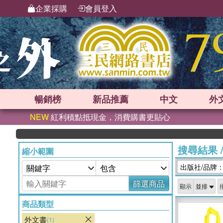
企業採購
會員登入
暢銷榜
新品
推薦
中文
外
NEW
紅利積點抵現金，消費購書更貼心
搜尋結果
縮小範圍
出版社/品牌：QED
篩選商品
顯示
商品類型
外文書
(1)