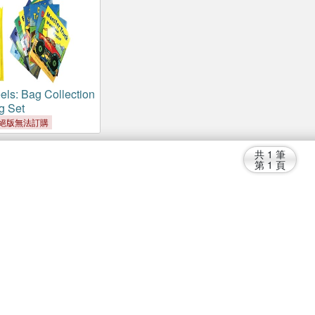
ls: Bag Collection
g Set
絕版無法訂購
共
1
筆
第
1
頁