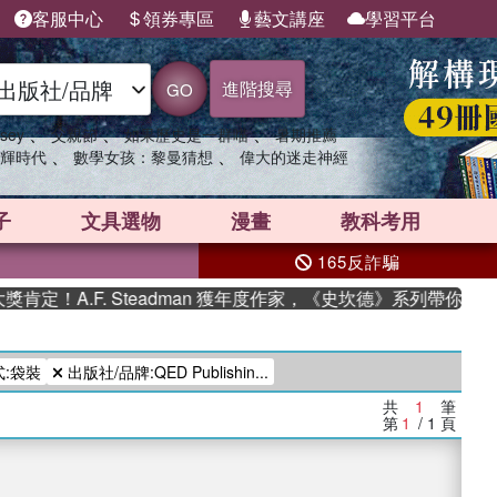
客服中心
領券專區
藝文講座
學習平台
進階搜尋
GO
、
、
、
sey
父親節
如果歷史是一群喵
暑期推薦
、
、
輝時代
數學女孩：黎曼猜想
偉大的迷走神經
子
文具選物
漫畫
教科考用
165反詐騙
定！A.F. Steadman 獲年度作家，《史坎德》系列帶你踏上
:袋裝
出版社/品牌:QED Publishin...
共
1
筆
第
1
/ 1
頁