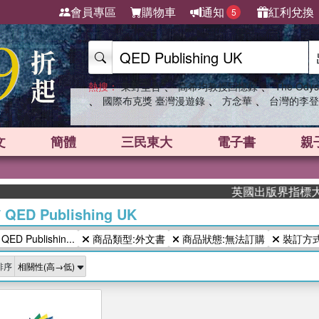
會員專區
購物車
通知
紅利兌換
5
、
、
熱搜：
東野圭吾
高希均教授回憶錄
The Odys
、
、
、
國際布克獎 臺灣漫遊錄
方念華
台灣的李登
文
簡體
三民東大
電子書
親
英國出版界指標大獎肯
/
QED Publishing UK
 Publishin...
商品類型:外文書
商品狀態:無法訂購
裝訂方式
排序