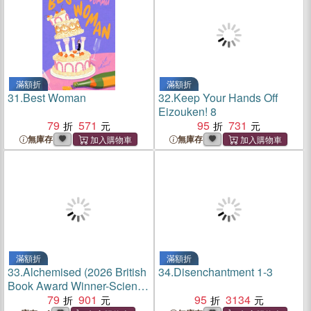
滿額折
滿額折
31.
Best Woman
32.
Keep Your Hands Off
Eizouken! 8
79
571
95
731
無庫存
無庫存
滿額折
滿額折
33.
Alchemised (2026 British
34.
Disenchantment 1-3
Book Award Winner-Science
Fiction & Fantasy)(刷邊版)
79
901
95
3134