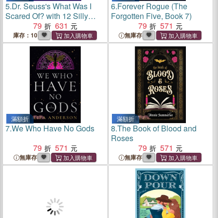
5.
Dr. Seuss's What Was I
6.
Forever Rogue (The
Scared Of? with 12 Silly
Forgotten Five, Book 7)
Sounds!: An Interactive
79
631
79
571
Read and Listen Book
庫存：10
無庫存
滿額折
滿額折
7.
We Who Have No Gods
8.
The Book of Blood and
Roses
79
571
79
571
無庫存
無庫存