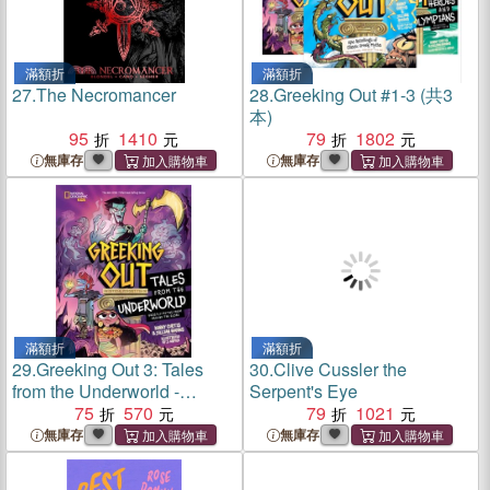
滿額折
滿額折
27.
The Necromancer
28.
Greeking Out #1-3 (共3
本)
95
1410
79
1802
無庫存
無庫存
滿額折
滿額折
29.
Greeking Out 3: Tales
30.
Clive Cussler the
from the Underworld -
Serpent's Eye
Ghostly Myths from Around
75
570
79
1021
the Globe
無庫存
無庫存