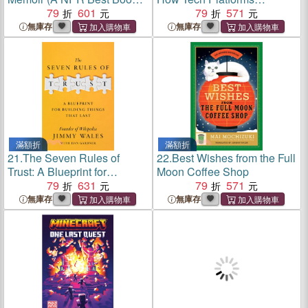
of the Year)
79
601
Conquered the Economy
79
571
and Threaten Our Future
無庫存
無庫存
Prosperity
滿額折
滿額折
21.
The Seven Rules of
22.
Best Wishes from the Full
Trust: A Blueprint for
Moon Coffee Shop
Building Things That Last
79
631
79
571
無庫存
無庫存