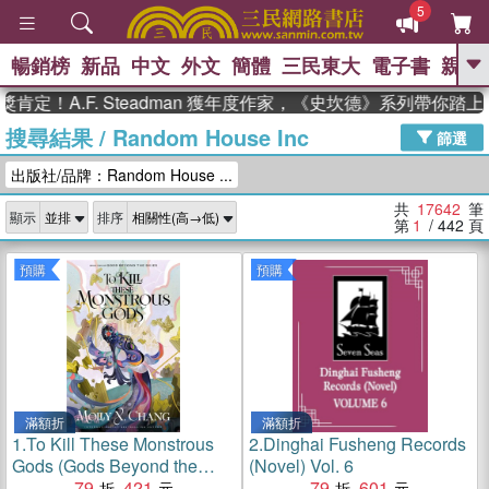
5
暢銷榜
新品
中文
外文
簡體
三民東大
電子書
親子
GO
A.F. Steadman 獲年度作家，《史坎德》系列帶你踏上熱血
搜尋結果
/
Random House Inc
、
熱搜：
東野圭吾
高希均教授回憶錄
篩選
、
、
、
The Odyssey
父親節
如果歷
出版社/品牌：Random House ...
、
、
史是一群喵
暑期推薦
國際布克
、
、
獎 臺灣漫遊錄
方念華
台灣的李
共
17642
筆
顯示
排序
、
、
登輝時代
數學女孩：黎曼猜想
第
1
/ 442
頁
偉大的迷走神經
預購
預購
滿額折
滿額折
1.
To Kill These Monstrous
2.
Dinghai Fusheng Records
Gods (Gods Beyond the
(Novel) Vol. 6
Skies #2)
79
421
79
601