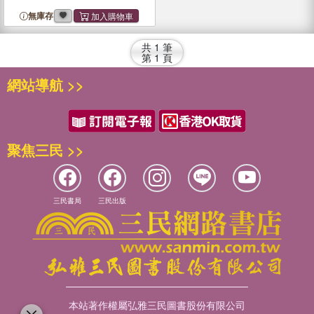
無庫存
共
1
筆
第
1
頁
網站導航 >>
聚焦三民 >>
三民書局
三民出版
本站著作權屬弘雅三民圖書股份有限公司