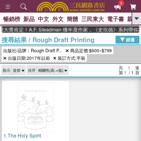
5
暢銷榜
新品
中文
外文
簡體
三民東大
電子書
親子
GO
大獎肯定！A.F. Steadman 獲年度作家，《史坎德》系列帶
搜尋結果
/
Rough Draft Printing
、
、
熱搜：
東野圭吾
The Odyssey
篩選
、
、
父親節
如果歷史是一群喵
暑期
出版社/品牌：Rough Draft P...
商品定價:$600~$799
、
、
推薦
國際布克獎 臺灣漫遊錄
方
、
、
出版日期:2017年以前
裝訂方式:平裝
念華
台灣的李登輝時代
數學女
、
孩：黎曼猜想
偉大的迷走神經
共
1
筆
顯示
排序
第
1
/ 1
頁
1.
The Holy Spirit