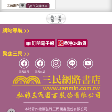
無庫存
共
1
筆
第
1
頁
網站導航 >>
聚焦三民 >>
三民書局
三民出版
本站著作權屬弘雅三民圖書股份有限公司