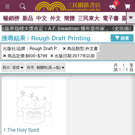
5
暢銷榜
新品
中文
外文
簡體
三民東大
電子書
親子
GO
出版界指標大獎肯定！A.F. Steadman 獲年度作家，《史坎
搜尋結果
/
Rough Draft Printing
、
、
熱搜：
東野圭吾
The Odyssey
篩選
、
、
父親節
如果歷史是一群喵
暑期
出版社/品牌：Rough Draft P...
商品類型:外文書
、
、
推薦
國際布克獎 臺灣漫遊錄
方
、
、
商品定價:$600~$799
出版日期:2017年以前
念華
台灣的李登輝時代
數學女
、
孩：黎曼猜想
偉大的迷走神經
共
1
筆
顯示
排序
第
1
/ 1
頁
1.
The Holy Spirit