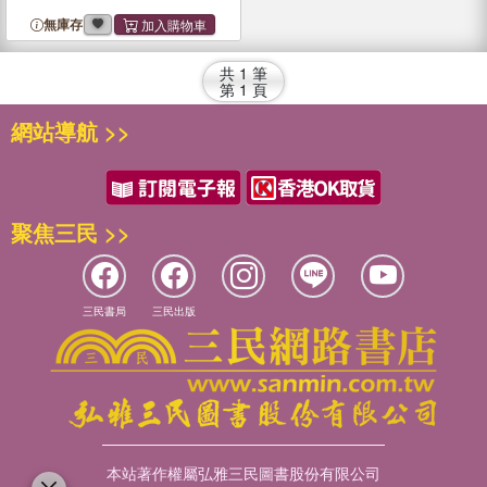
無庫存
共
1
筆
第
1
頁
網站導航 >>
聚焦三民 >>
三民書局
三民出版
本站著作權屬弘雅三民圖書股份有限公司