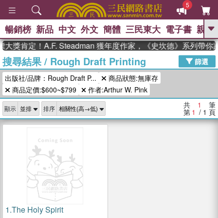
5
暢銷榜
新品
中文
外文
簡體
三民東大
電子書
親子
GO
大獎肯定！A.F. Steadman 獲年度作家，《史坎德》系列帶
搜尋結果
/
Rough Draft Printing
、
、
熱搜：
東野圭吾
The Odyssey
篩選
、
、
父親節
如果歷史是一群喵
暑期
出版社/品牌：Rough Draft P...
商品狀態:無庫存
、
、
推薦
國際布克獎 臺灣漫遊錄
方
、
、
商品定價:$600~$799
作者:Arthur W. Pink
念華
台灣的李登輝時代
數學女
、
孩：黎曼猜想
偉大的迷走神經
共
1
筆
顯示
排序
第
1
/ 1
頁
1.
The Holy Spirit