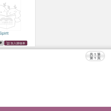
pirit
共
1
筆
第
1
頁