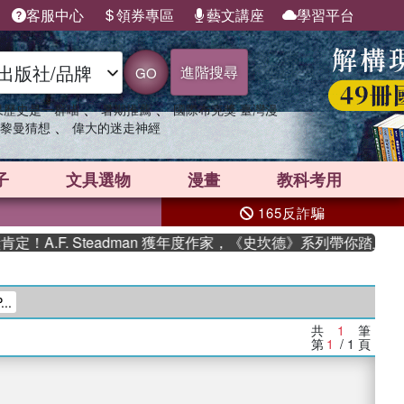
客服中心
領券專區
藝文講座
學習平台
進階搜尋
GO
、
、
果歷史是一群喵
暑期推薦
國際布克獎 臺灣漫
、
黎曼猜想
偉大的迷走神經
子
文具選物
漫畫
教科考用
165反詐騙
A.F. Steadman 獲年度作家，《史坎德》系列帶你踏上熱血
..
共
1
筆
第
1
/ 1
頁