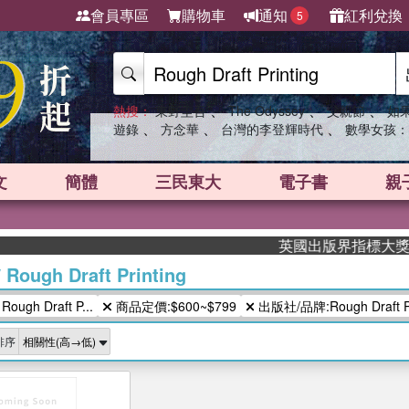
會員專區
購物車
通知
紅利兌換
5
、
、
、
熱搜：
東野圭吾
The Odyssey
父親節
如
、
、
、
遊錄
方念華
台灣的李登輝時代
數學女孩：
文
簡體
三民東大
電子書
親
英國出版界指標大獎肯定！
/
Rough Draft Printing
gh Draft P...
商品定價:$600~$799
出版社/品牌:Rough Draft P.
排序