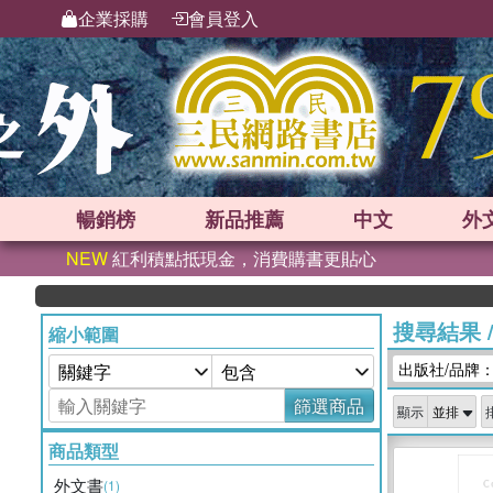
企業採購
會員登入
暢銷榜
新品
推薦
中文
外
NEW
紅利積點抵現金，消費購書更貼心
搜尋結果
縮小範圍
出版社/品牌：Rou
篩選商品
顯示
商品類型
外文書
(1)