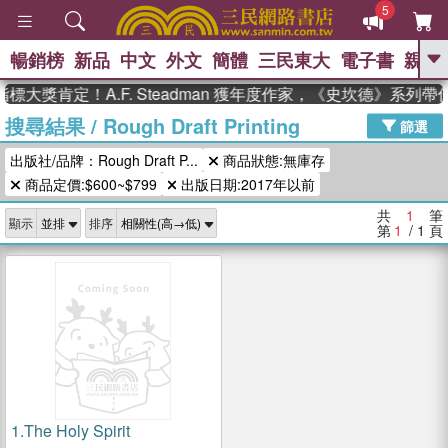
5
暢銷榜
新品
中文
外文
簡體
三民東大
電子書
親子
GO
標大獎肯定！A.F. Steadman 獲年度作家，《史坎德》系列
搜尋結果
/
Rough Draft Printing
、
熱搜：
東野圭吾
高希均教授回憶錄
篩選
、
、
、
The Odyssey
父親節
如果歷
出版社/品牌：Rough Draft P...
商品狀態:無庫存
、
、
史是一群喵
暑期推薦
國際布克
、
、
商品定價:$600~$799
出版日期:2017年以前
獎 臺灣漫遊錄
方念華
台灣的李
、
、
登輝時代
數學女孩：黎曼猜想
共
1
筆
顯示
排序
偉大的迷走神經
第
1
/ 1
頁
1.
The Holy Spirit