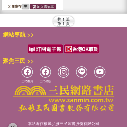
無庫存
共
1
筆
第
1
頁
網站導航 >>
聚焦三民 >>
三民書局
三民出版
本站著作權屬弘雅三民圖書股份有限公司